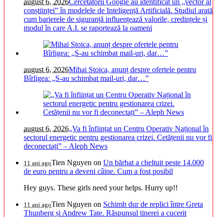
august 6, 2026
Cercetătorii Google au identificat un „vector al
conștiinței” în modelele de Inteligență Artificială. Studiul arată
cum barierele de siguranță influențează valorile, credințele și
modul în care A.I. se raportează la oameni
august 6, 2026
Mihai Stoica, anunț despre ofertele pentru
Bîrligea: „S-au schimbat mail-uri, dar…”
august 6, 2026
„Va fi înființat un Centru Operativ Național în
sectorul energetic pentru gestionarea crizei. Cetățenii nu vor fi
deconectați” – Aleph News
Tien Nguyen
on
Un bărbat a cheltuit peste 14.000
11 ani ago
de euro pentru a deveni câine. Cum a fost posibil
Hey guys. These girls need your helps. Hurry up!!
Tien Nguyen
on
Schimb dur de replici între Greta
11 ani ago
Thunberg și Andrew Tate. Răspunsul tinerei a cucerit