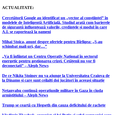
ACTUALITATE:
Cercetătorii Google au identificat un „vector al conștiinței” în
modelele de Inteligență Artificială. Studiul arată cum barierele
de siguranță influențează valorile, credințele și modul în care
A.I. se raportează la oameni
Mihai Stoica, anunț despre ofertele pentru Bîrligea: „S-au
schimbat mail-uri, dar…”
„Va fi înființat un Centru Operativ Național în sectorul
energetic pentru gestionarea crizei. Cetățenii nu vor fi
deconectați” – Aleph News
De ce Nikita Stoinov nu va ajunge la Universitatea Craiova de
la Dinamo și care sunt ceilalți doi jucători în aceeași situație
Netanyahu continuă operațiunile militare în Gaza în ciuda
armistițiului – Aleph News
Trump se ceartă cu Hegseth din cauza deficitului de rachete