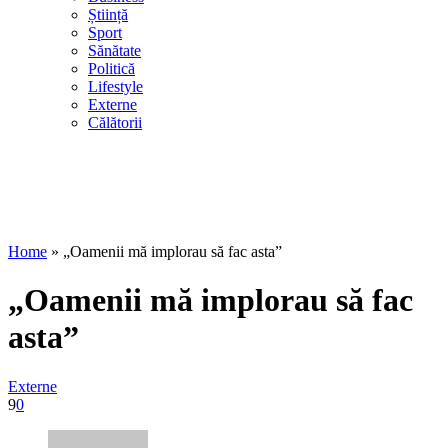
Știință
Sport
Sănătate
Politică
Lifestyle
Externe
Călătorii
Home
»
„Oamenii mă implorau să fac asta”
„Oamenii mă implorau să fac
asta”
Externe
9
0