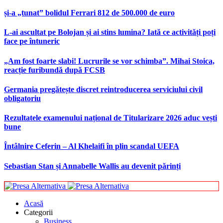
și-a „tunat” bolidul Ferrari 812 de 500.000 de euro
L-ai ascultat pe Bolojan și ai stins lumina? Iată ce activități poți
face pe întuneric
„Am fost foarte slabi! Lucrurile se vor schimba”. Mihai Stoica,
reacție furibundă după FCSB
Germania pregătește discret reintroducerea serviciului civil
obligatoriu
Rezultatele examenului național de Titularizare 2026 aduc vești
bune
Întâlnire Ceferin – Al Khelaifi în plin scandal UEFA
Sebastian Stan și Annabelle Wallis au devenit părinți
Acasă
Categorii
Business