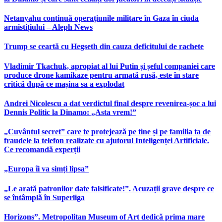
Netanyahu continuă operațiunile militare în Gaza în ciuda
armistițiului – Aleph News
Trump se ceartă cu Hegseth din cauza deficitului de rachete
Vladimir Tkachuk, apropiat al lui Putin și șeful companiei care
produce drone kamikaze pentru armată rusă, este în stare
critică după ce mașina sa a explodat
Andrei Nicolescu a dat verdictul final despre revenirea-șoc a lui
Dennis Politic la Dinamo: „Asta vrem!”
„Cuvântul secret” care te protejează pe tine și pe familia ta de
fraudele la telefon realizate cu ajutorul Inteligenței Artificiale.
Ce recomandă experții
„Europa îi va simți lipsa”
„Le arată patronilor date falsificate!”. Acuzații grave despre ce
se întâmplă în Superliga
Horizons”. Metropolitan Museum of Art dedică prima mare