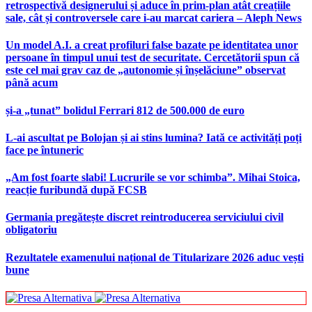
retrospectivă designerului și aduce în prim-plan atât creațiile
sale, cât și controversele care i-au marcat cariera – Aleph News
Un model A.I. a creat profiluri false bazate pe identitatea unor
persoane în timpul unui test de securitate. Cercetătorii spun că
este cel mai grav caz de „autonomie și înșelăciune” observat
până acum
și-a „tunat” bolidul Ferrari 812 de 500.000 de euro
L-ai ascultat pe Bolojan și ai stins lumina? Iată ce activități poți
face pe întuneric
„Am fost foarte slabi! Lucrurile se vor schimba”. Mihai Stoica,
reacție furibundă după FCSB
Germania pregătește discret reintroducerea serviciului civil
obligatoriu
Rezultatele examenului național de Titularizare 2026 aduc vești
bune