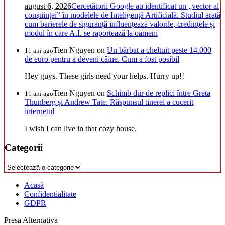
august 6, 2026
Cercetătorii Google au identificat un „vector al
conștiinței” în modelele de Inteligență Artificială. Studiul arată
cum barierele de siguranță influențează valorile, credințele și
modul în care A.I. se raportează la oameni
Tien Nguyen
on
Un bărbat a cheltuit peste 14.000
11 ani ago
de euro pentru a deveni câine. Cum a fost posibil
Hey guys. These girls need your helps. Hurry up!!
Tien Nguyen
on
Schimb dur de replici între Greta
11 ani ago
Thunberg și Andrew Tate. Răspunsul tinerei a cucerit
internetul
I wish I can live in that cozy house.
Categorii
Categorii
Acasă
Confidentialitate
GDPR
Presa Alternativa