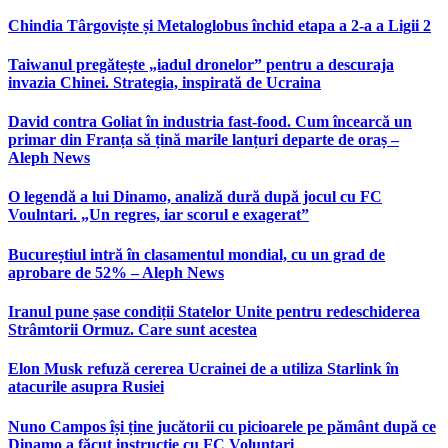
Chindia Târgoviște și Metaloglobus închid etapa a 2-a a Ligii 2
Taiwanul pregătește „iadul dronelor” pentru a descuraja
invazia Chinei. Strategia, inspirată de Ucraina
David contra Goliat în industria fast-food. Cum încearcă un
primar din Franța să țină marile lanțuri departe de oraș –
Aleph News
O legendă a lui Dinamo, analiză dură după jocul cu FC
Voulntari. „Un regres, iar scorul e exagerat”
Bucureștiul intră în clasamentul mondial, cu un grad de
aprobare de 52% – Aleph News
Iranul pune șase condiții Statelor Unite pentru redeschiderea
Strâmtorii Ormuz. Care sunt acestea
Elon Musk refuză cererea Ucrainei de a utiliza Starlink în
atacurile asupra Rusiei
Nuno Campos își ține jucătorii cu picioarele pe pământ după ce
Dinamo a făcut instrucție cu FC Voluntari