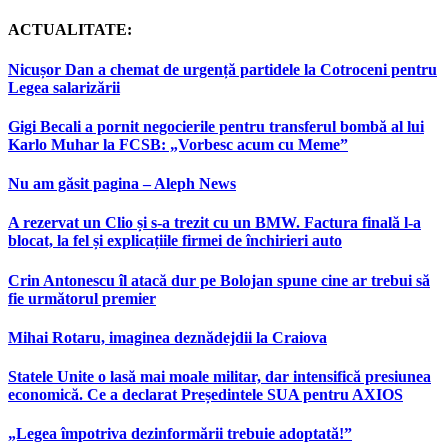
ACTUALITATE:
Nicușor Dan a chemat de urgență partidele la Cotroceni pentru
Legea salarizării
Gigi Becali a pornit negocierile pentru transferul bombă al lui
Karlo Muhar la FCSB: „Vorbesc acum cu Meme”
Nu am găsit pagina – Aleph News
A rezervat un Clio și s-a trezit cu un BMW. Factura finală l-a
blocat, la fel și explicațiile firmei de închirieri auto
Crin Antonescu îl atacă dur pe Bolojan spune cine ar trebui să
fie următorul premier
Mihai Rotaru, imaginea deznădejdii la Craiova
Statele Unite o lasă mai moale militar, dar intensifică presiunea
economică. Ce a declarat Președintele SUA pentru AXIOS
„Legea împotriva dezinformării trebuie adoptată!”