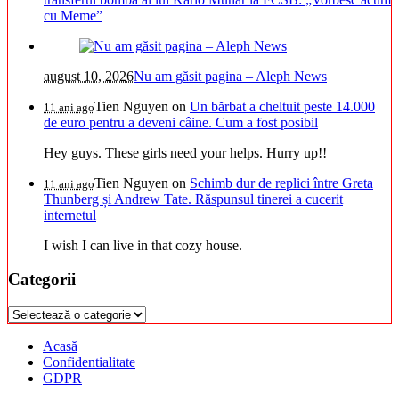
cu Meme”
august 10, 2026
Nu am găsit pagina – Aleph News
Tien Nguyen
on
Un bărbat a cheltuit peste 14.000
11 ani ago
de euro pentru a deveni câine. Cum a fost posibil
Hey guys. These girls need your helps. Hurry up!!
Tien Nguyen
on
Schimb dur de replici între Greta
11 ani ago
Thunberg și Andrew Tate. Răspunsul tinerei a cucerit
internetul
I wish I can live in that cozy house.
Categorii
Categorii
Acasă
Confidentialitate
GDPR