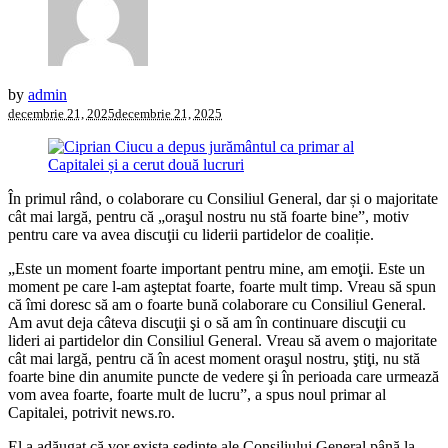
by
admin
decembrie 21, 2025
decembrie 21, 2025
În primul rând, o colaborare cu Consiliul General, dar și o majoritate
cât mai largă, pentru că „oraşul nostru nu stă foarte bine”, motiv
pentru care va avea discuţii cu liderii partidelor de coaliție.
„Este un moment foarte important pentru mine, am emoţii. Este un
moment pe care l-am aşteptat foarte, foarte mult timp. Vreau să spun
că îmi doresc să am o foarte bună colaborare cu Consiliul General.
Am avut deja câteva discuţii şi o să am în continuare discuţii cu
lideri ai partidelor din Consiliul General. Vreau să avem o majoritate
cât mai largă, pentru că în acest moment oraşul nostru, ştiţi, nu stă
foarte bine din anumite puncte de vedere şi în perioada care urmează
vom avea foarte, foarte mult de lucru”, a spus noul primar al
Capitalei, potrivit news.ro.
El a adăugat că vor exista şedinţe ale Consiliului General până la