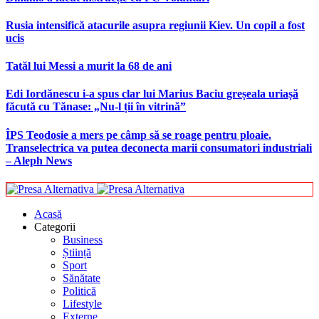
Rusia intensifică atacurile asupra regiunii Kiev. Un copil a fost
ucis
Tatăl lui Messi a murit la 68 de ani
Edi Iordănescu i-a spus clar lui Marius Baciu greșeala uriașă
făcută cu Tănase: „Nu-l ții în vitrină”
ÎPS Teodosie a mers pe câmp să se roage pentru ploaie.
Transelectrica va putea deconecta marii consumatori industriali
– Aleph News
Acasă
Categorii
Business
Știință
Sport
Sănătate
Politică
Lifestyle
Externe