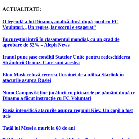
ACTUALITATE:
O legendă a lui Dinamo, analiză dură după jocul cu FC
Voulntari. „Un regres, iar scorul e exagerat”
Bucureștiul intră în clasamentul mondial, cu un grad de
aprobare de 52% – Aleph News
Iranul pune șase condiții Statelor Unite pentru redeschiderea
Strâmtorii Ormuz. Care sunt acestea
Elon Musk refuză cererea Ucrainei de a utiliza Starlink în
atacurile asupra Rusiei
Nuno Campos își ține jucătorii cu picioarele pe pământ după ce
Dinamo a făcut instrucție cu FC Voluntari
Rusia intensifică atacurile asupra regiunii Kiev. Un copil a fost
ucis
Tatăl lui Messi a murit la 68 de ani