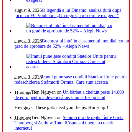
august 9, 2026
O legendă a lui Dinamo, analiză dură după
jocul cu FC Voulntari. „Un regres, iar scorul e exagerat”
august 9, 2026
Bucureștiul intră în clasamentul mondial, cu un
grad de aprobare de 52% – Aleph News
august 9, 2026
Iranul pune șase condiții Statelor Unite pentru
redeschiderea Strâmtorii Ormuz. Care sunt acestea
Tien Nguyen
on
Un bărbat a cheltuit peste 14.000
11 ani ago
de euro pentru a deveni câine. Cum a fost posibil
Hey guys. These girls need your helps. Hurry up!!
Tien Nguyen
on
Schimb dur de replici între Greta
11 ani ago
Thunberg și Andrew Tate. Răspunsul tinerei a cucerit
internetul