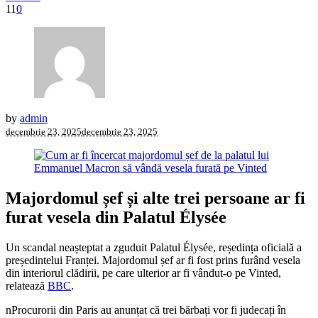
11
0
by
admin
decembrie 23, 2025
decembrie 23, 2025
Majordomul șef și alte trei persoane ar fi
furat vesela din Palatul Élysée
Un scandal neașteptat a zguduit Palatul Élysée, reședința oficială a
președintelui Franței. Majordomul șef ar fi fost prins furând vesela
din interiorul clădirii, pe care ulterior ar fi vândut-o pe Vinted,
relatează
BBC
.
nProcurorii din Paris au anunțat că trei bărbați vor fi judecați în