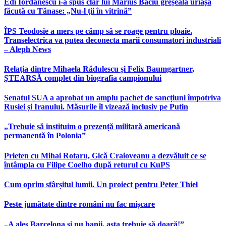
Edi Iordănescu i-a spus clar lui Marius Baciu greșeala uriașă
făcută cu Tănase: „Nu-l ții în vitrină”
ÎPS Teodosie a mers pe câmp să se roage pentru ploaie.
Transelectrica va putea deconecta marii consumatori industriali
– Aleph News
Relația dintre Mihaela Rădulescu și Felix Baumgartner,
ȘTEARSĂ complet din biografia campionului
Senatul SUA a aprobat un amplu pachet de sancțiuni împotriva
Rusiei și Iranului. Măsurile îl vizează inclusiv pe Putin
„Trebuie să instituim o prezență militară americană
permanentă în Polonia”
Prieten cu Mihai Rotaru, Gică Craioveanu a dezvăluit ce se
întâmpla cu Filipe Coelho după returul cu KuPS
Cum oprim sfârșitul lumii. Un proiect pentru Peter Thiel
Peste jumătate dintre români nu fac mișcare
„A ales Barcelona și nu banii, asta trebuie să doară!”