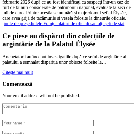
februarie 2026 după ce au fost identificați ca suspecți într-un caz de
furt de bunuri considerate de patrimoniu național, evaluate la zeci de
mii de euro. Printre aceștia se numără și majordomul șef al Élysée,
care avea grijă de tacâmurile și vesela folosite la dineurile oficiale,
ținute de președintele Franței alături de oficiali sau alți șefi de stat
.
Ce piese au dispărut din colecțiile de
argintărie de la Palatul Élysée
Anchetatorii au început investigațiile după ce șeful de argintărie al
palatului a semnalat dispariția unor obiecte folosite la…
Citeşte mai mult
Comentează
Your email address will not be published.