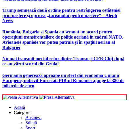
Trump semnează două ordine pentru restrângerea cetățeniei
prin naștere și oprirea „turismului pentru naștere” – Aleph
News
România, Bulgaria și Spania au semnat un acord pentru
operațiuni transfrontaliere de poliție aeriană în cadrul NATO.
Avioanele spaniole vor putea patrula și în spațiul aerian al
Bulgariei
Nu mai transmit meciul retur dintre Tromso și CFR Cluj după
ce au văzut scorul din Gruia!
Germania generează aproape un sfert din economia Uniunii
Europene, potrivit Eurostat. PIB-ul României ajunge la 380 de
miliarde de euro
Acasă
Categorii
Business
Știință
Sport