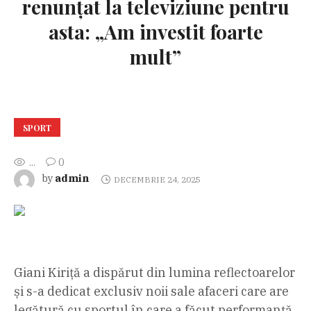
renunțat la televiziune pentru
asta: „Am investit foarte
mult”
SPORT
...
0
admin
by
DECEMBRIE 24, 2025
Giani Kiriță a dispărut din lumina reflectoarelor
și s-a dedicat exclusiv noii sale afaceri care are
legătură cu sportul în care a făcut performanță.