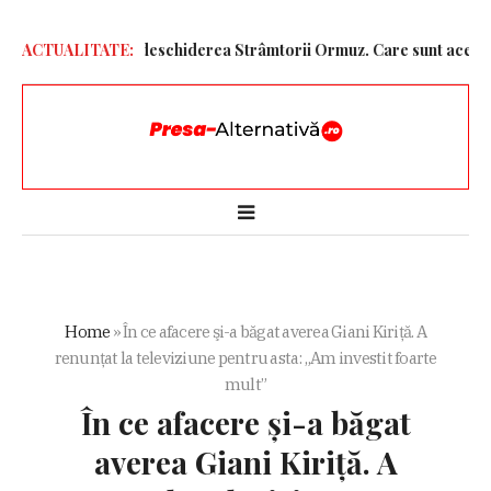
r Unite pentru redeschiderea Strâmtorii Ormuz. Care sunt acestea
ACTUALITATE:
Home
»
În ce afacere şi-a băgat averea Giani Kiriță. A
renunțat la televiziune pentru asta: „Am investit foarte
mult”
În ce afacere şi-a băgat
averea Giani Kiriță. A