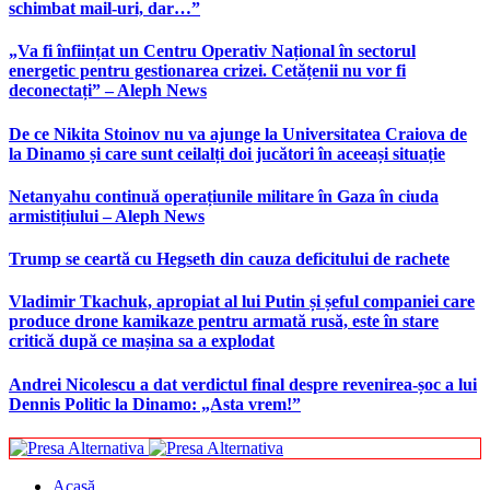
schimbat mail-uri, dar…”
„Va fi înființat un Centru Operativ Național în sectorul
energetic pentru gestionarea crizei. Cetățenii nu vor fi
deconectați” – Aleph News
De ce Nikita Stoinov nu va ajunge la Universitatea Craiova de
la Dinamo și care sunt ceilalți doi jucători în aceeași situație
Netanyahu continuă operațiunile militare în Gaza în ciuda
armistițiului – Aleph News
Trump se ceartă cu Hegseth din cauza deficitului de rachete
Vladimir Tkachuk, apropiat al lui Putin și șeful companiei care
produce drone kamikaze pentru armată rusă, este în stare
critică după ce mașina sa a explodat
Andrei Nicolescu a dat verdictul final despre revenirea-șoc a lui
Dennis Politic la Dinamo: „Asta vrem!”
Acasă