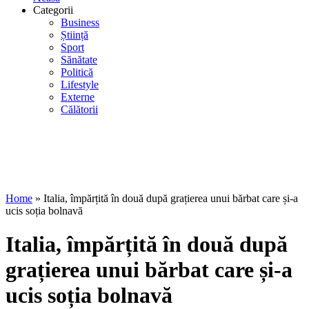
Categorii
Business
Știință
Sport
Sănătate
Politică
Lifestyle
Externe
Călătorii
Home
»
Italia, împărțită în două după grațierea unui bărbat care și-a
ucis soția bolnavă
Italia, împărțită în două după
grațierea unui bărbat care și-a
ucis soția bolnavă