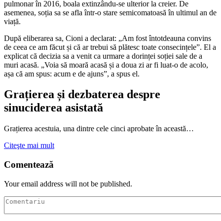
pulmonar în 2016, boala extinzându-se ulterior la creier. De
asemenea, soția sa se afla într-o stare semicomatoasă în ultimul an de
viață.
După eliberarea sa, Cioni a declarat: „Am fost întotdeauna convins
de ceea ce am făcut și că ar trebui să plătesc toate consecințele”. El a
explicat că decizia sa a venit ca urmare a dorinței soției sale de a
muri acasă. „Voia să moară acasă și a doua zi ar fi luat-o de acolo,
așa că am spus: acum e de ajuns”, a spus el.
Grațierea și dezbaterea despre
sinuciderea asistată
Grațierea acestuia, una dintre cele cinci aprobate în această…
Citeşte mai mult
Comentează
Your email address will not be published.