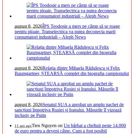
august 8, 2026
ÎPS Teodosie a mers pe câmp să se roage
pentru ploaie. Transelectrica va putea deconecta marii
consumatori industriali – Aleph News
august 8, 2026
Relația dintre Mihaela Rădulescu și Felix
Baumgartner, ȘTEARSĂ complet din biografia campionului
august 8, 2026
Senatul SUA a aprobat un amplu pachet de
sancțiuni împotriva Rusiei și Iranului. Măsurile îl vizează
inclusiv pe Putin
Tien Nguyen
on
Un bărbat a cheltuit peste 14.000
11 ani ago
de euro pentru a deveni câine. Cum a fost posibil