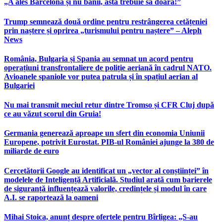
„A ales Barcelona și nu banii, asta trebuie să doară!”
Trump semnează două ordine pentru restrângerea cetățeniei
prin naștere și oprirea „turismului pentru naștere” – Aleph
News
România, Bulgaria și Spania au semnat un acord pentru
operațiuni transfrontaliere de poliție aeriană în cadrul NATO.
Avioanele spaniole vor putea patrula și în spațiul aerian al
Bulgariei
Nu mai transmit meciul retur dintre Tromso și CFR Cluj după
ce au văzut scorul din Gruia!
Germania generează aproape un sfert din economia Uniunii
Europene, potrivit Eurostat. PIB-ul României ajunge la 380 de
miliarde de euro
Cercetătorii Google au identificat un „vector al conștiinței” în
modelele de Inteligență Artificială. Studiul arată cum barierele
de siguranță influențează valorile, credințele și modul în care
A.I. se raportează la oameni
Mihai Stoica, anunț despre ofertele pentru Bîrligea: „S-au