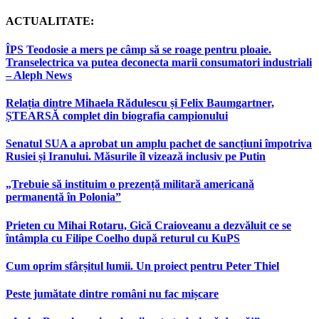
ACTUALITATE:
ÎPS Teodosie a mers pe câmp să se roage pentru ploaie.
Transelectrica va putea deconecta marii consumatori industriali
– Aleph News
Relația dintre Mihaela Rădulescu și Felix Baumgartner,
ȘTEARSĂ complet din biografia campionului
Senatul SUA a aprobat un amplu pachet de sancțiuni împotriva
Rusiei și Iranului. Măsurile îl vizează inclusiv pe Putin
„Trebuie să instituim o prezență militară americană
permanentă în Polonia”
Prieten cu Mihai Rotaru, Gică Craioveanu a dezvăluit ce se
întâmpla cu Filipe Coelho după returul cu KuPS
Cum oprim sfârșitul lumii. Un proiect pentru Peter Thiel
Peste jumătate dintre români nu fac mișcare