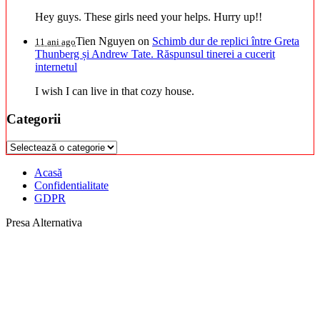
Hey guys. These girls need your helps. Hurry up!!
Tien Nguyen
on
Schimb dur de replici între Greta
11 ani ago
Thunberg și Andrew Tate. Răspunsul tinerei a cucerit
internetul
I wish I can live in that cozy house.
Categorii
Categorii
Acasă
Confidentialitate
GDPR
Presa Alternativa