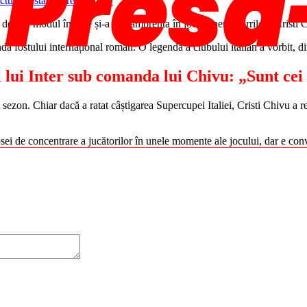
ou despre modul în care și-a pus amprenta în jocul „nerazzurrilor” Cristi 
da fostului internațional român. O legendă a clubului italian a vorbit, di
l lui Inter sub comanda lui Chivu: „Sunt cei
t sezon. Chiar dacă a ratat câștigarea Supercupei Italiei, Cristi Chivu a r
ipsei de concentrare a jucătorilor în unele momente ale jocului, dar e co