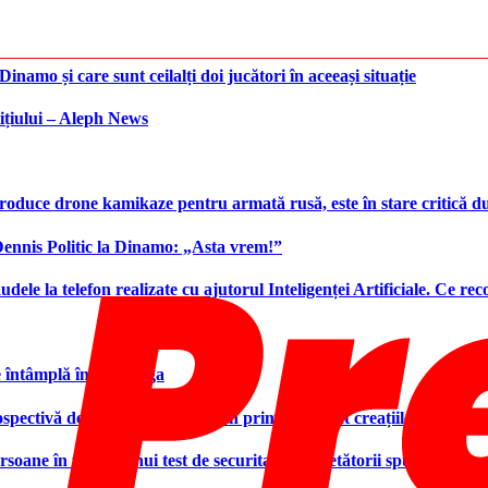
namo și care sunt ceilalți doi jucători în aceeași situație
ițiului – Aleph News
produce drone kamikaze pentru armată rusă, este în stare critică d
 Dennis Politic la Dinamo: „Asta vrem!”
udele la telefon realizate cu ajutorul Inteligenței Artificiale. Ce r
e întâmplă în Superliga
ctivă designerului și aduce în prim-plan atât creațiile sale, cât ș
ersoane în timpul unui test de securitate. Cercetătorii spun că este