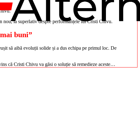
Chivu.
n nou, la superlativ despre performanțele lui Cristi Chivu.
 m
ai buni”
eușit să aibă evoluții solide și a dus echipa pe primul loc. De
nvins că Cristi Chivu va găsi o soluție să remedieze aceste…