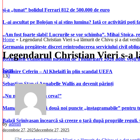
și-a „tunat” bolidul Ferrari 812 de 500.000 de euro
L-ai ascultat pe Bolojan și ai stins lumina? Iată ce activități poți 
„Am fost foarte slabi! Lucrurile se vor schimba”. Mihai Stoica,
Home
»
Legendarul Christian Vieri s-a lămurit de Chivu și a dat verd
Germania pregătește discret reintroducerea serviciului civil oblig
Legendarul Christian Vieri s-a 
Rezultatele examenului național de Titularizare 2026 aduc vești 
Sport
Întâlnire Ceferin – Al Khelaifi în plin scandal UEFA
13
0
Sebastian Stan și Annabelle Wallis au devenit părinți
„Nu mă întrebați așa ceva!”
Mamaia inaugurează două noi puncte „instagramabile” pentru turi
Balaji Srinivasan încearcă să creeze o țară după propriile reguli.
by
admin
decembrie 27, 2025
decembrie 27, 2025