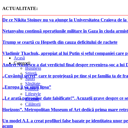
ACTUALITATE:
De ce Nikita Stoinov nu va ajunge la Universitatea Craiova de la Di
Netanyahu continuă operațiunile militare în Gaza în ciuda armist
Trump se ceartă cu Hegseth din cauza deficitului de rachete
Vladimir Tkachuk, apropiat al lui Putin și șeful companiei care 
Acasă
Categorii
Andrei Nicolescu a dat verdictul final despre revenirea-șoc a lui
Business
Știință
„Cuvântul secret” care te protejează pe tine și pe familia ta de fra
Sport
Sănătate
„Europa îi va simți lipsa”
Politică
Lifestyle
„Le arată patronilor date falsificate!”. Acuzații grave despre ce s
Externe
Călătorii
Horizons”. Metropolitan Museum of Art dedică prima mare retrospe
Un model A.I. a creat profiluri false bazate pe identitatea unor p
acum