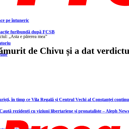
face pe întuneric
 reacție furibundă după FCSB
ictul: „Asta e părerea mea”
atoriu
lămurit de Chivu și a dat verdict
bune
ști, în timp ce Vila Regală și Centrul Vechi al Constanței continu
 Caută rezidenți cu viziuni libertariene și pronataliste – Aleph New