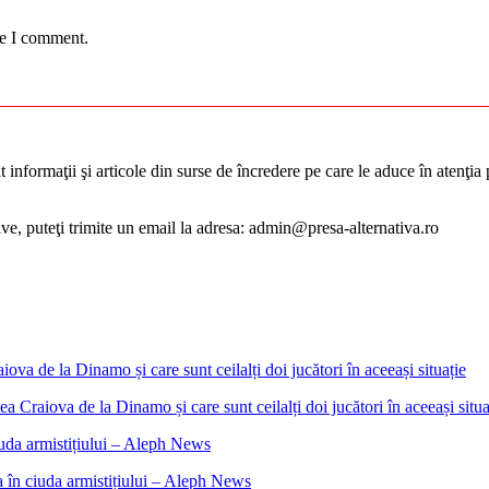
me I comment.
informaţii şi articole din surse de încredere pe care le aduce în atenţia pu
tive, puteţi trimite un email la adresa: admin@presa-alternativa.ro
 Craiova de la Dinamo și care sunt ceilalți doi jucători în aceeași situa
a în ciuda armistițiului – Aleph News