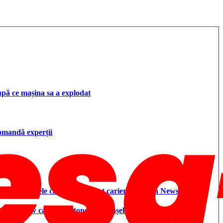
upă ce mașina sa a explodat
ecomandă experții
i controversele care i-au marcat cariera – Aleph News
 cel mai grav caz de „autonomie și înșelăciune” observat până