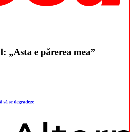
ul: „Asta e părerea mea”
ă să se degradeze
s