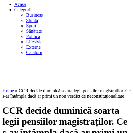
Acasă
Categorii
Business
Știință
Sport
Sănătate
Politică
Lifestyle
Externe
Călătorii
Home
»
CCR decide duminică soarta legii pensiilor magistraților. Ce
s-ar întâmpla dacă ar primi un nou verdict de neconstituționalitate
CCR decide duminică soarta
legii pensiilor magistraților. Ce
s-ar întâmpla dacă ar primi un