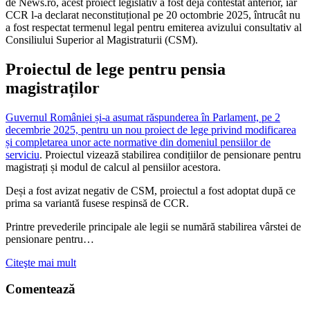
de News.ro, acest proiect legislativ a fost deja contestat anterior, iar
CCR l-a declarat neconstituțional pe 20 octombrie 2025, întrucât nu
a fost respectat termenul legal pentru emiterea avizului consultativ al
Consiliului Superior al Magistraturii (CSM).
Proiectul de lege pentru pensia
magistraților
Guvernul României și-a asumat răspunderea în Parlament, pe 2
decembrie 2025, pentru un nou proiect de lege privind modificarea
și completarea unor acte normative din domeniul pensiilor de
serviciu
. Proiectul vizează stabilirea condițiilor de pensionare pentru
magistrați și modul de calcul al pensiilor acestora.
Deși a fost avizat negativ de CSM, proiectul a fost adoptat după ce
prima sa variantă fusese respinsă de CCR.
Printre prevederile principale ale legii se numără stabilirea vârstei de
pensionare pentru…
Citeşte mai mult
Comentează