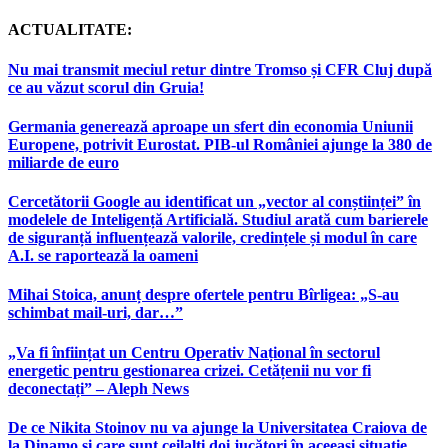
ACTUALITATE:
Nu mai transmit meciul retur dintre Tromso și CFR Cluj după
ce au văzut scorul din Gruia!
Germania generează aproape un sfert din economia Uniunii
Europene, potrivit Eurostat. PIB-ul României ajunge la 380 de
miliarde de euro
Cercetătorii Google au identificat un „vector al conștiinței” în
modelele de Inteligență Artificială. Studiul arată cum barierele
de siguranță influențează valorile, credințele și modul în care
A.I. se raportează la oameni
Mihai Stoica, anunț despre ofertele pentru Bîrligea: „S-au
schimbat mail-uri, dar…”
„Va fi înființat un Centru Operativ Național în sectorul
energetic pentru gestionarea crizei. Cetățenii nu vor fi
deconectați” – Aleph News
De ce Nikita Stoinov nu va ajunge la Universitatea Craiova de
la Dinamo și care sunt ceilalți doi jucători în aceeași situație