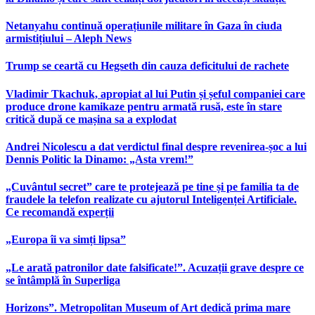
Netanyahu continuă operațiunile militare în Gaza în ciuda
armistițiului – Aleph News
Trump se ceartă cu Hegseth din cauza deficitului de rachete
Vladimir Tkachuk, apropiat al lui Putin și șeful companiei care
produce drone kamikaze pentru armată rusă, este în stare
critică după ce mașina sa a explodat
Andrei Nicolescu a dat verdictul final despre revenirea-șoc a lui
Dennis Politic la Dinamo: „Asta vrem!”
„Cuvântul secret” care te protejează pe tine și pe familia ta de
fraudele la telefon realizate cu ajutorul Inteligenței Artificiale.
Ce recomandă experții
„Europa îi va simți lipsa”
„Le arată patronilor date falsificate!”. Acuzații grave despre ce
se întâmplă în Superliga
Horizons”. Metropolitan Museum of Art dedică prima mare