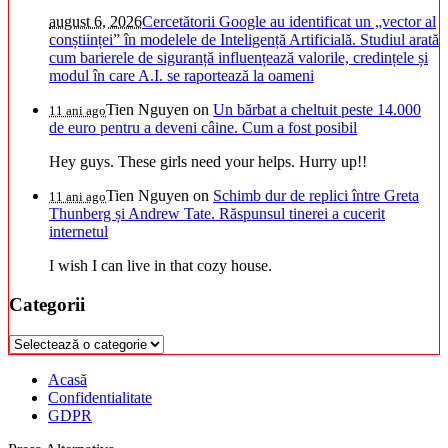
august 6, 2026
Cercetătorii Google au identificat un „vector al
conștiinței” în modelele de Inteligență Artificială. Studiul arată
cum barierele de siguranță influențează valorile, credințele și
modul în care A.I. se raportează la oameni
Tien Nguyen
on
Un bărbat a cheltuit peste 14.000
11 ani ago
de euro pentru a deveni câine. Cum a fost posibil
Hey guys. These girls need your helps. Hurry up!!
Tien Nguyen
on
Schimb dur de replici între Greta
11 ani ago
Thunberg și Andrew Tate. Răspunsul tinerei a cucerit
internetul
I wish I can live in that cozy house.
Categorii
Categorii
Acasă
Confidentialitate
GDPR