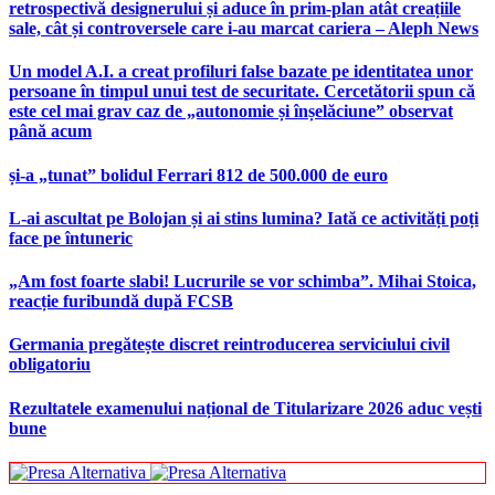
retrospectivă designerului și aduce în prim-plan atât creațiile
sale, cât și controversele care i-au marcat cariera – Aleph News
Un model A.I. a creat profiluri false bazate pe identitatea unor
persoane în timpul unui test de securitate. Cercetătorii spun că
este cel mai grav caz de „autonomie și înșelăciune” observat
până acum
și-a „tunat” bolidul Ferrari 812 de 500.000 de euro
L-ai ascultat pe Bolojan și ai stins lumina? Iată ce activități poți
face pe întuneric
„Am fost foarte slabi! Lucrurile se vor schimba”. Mihai Stoica,
reacție furibundă după FCSB
Germania pregătește discret reintroducerea serviciului civil
obligatoriu
Rezultatele examenului național de Titularizare 2026 aduc vești
bune