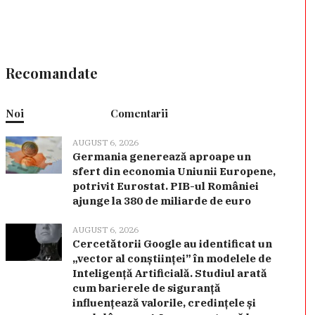
Recomandate
Noi
Comentarii
AUGUST 6, 2026
Germania generează aproape un
sfert din economia Uniunii Europene,
potrivit Eurostat. PIB-ul României
ajunge la 380 de miliarde de euro
AUGUST 6, 2026
Cercetătorii Google au identificat un
„vector al conștiinței” în modelele de
Inteligență Artificială. Studiul arată
cum barierele de siguranță
influențează valorile, credințele și