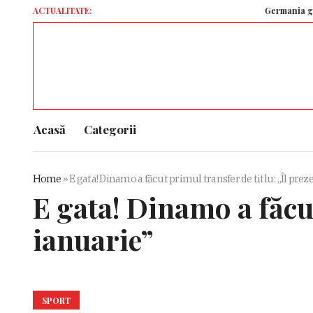
ACTUALITATE:
Germania generează ap
Acasă
Categorii
Home
»
E gata! Dinamo a făcut primul transfer de titlu: „Îl pre
E gata! Dinamo a făcut
ianuarie”
SPORT