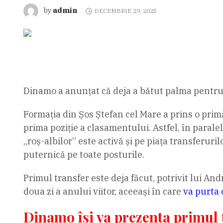
admin
by
DECEMBRIE 29, 2025
Dinamo a anunțat că deja a bătut palma pentru u
Formația din Șos Ștefan cel Mare a prins o primă
prima poziție a clasamentului. Astfel, în parale
„roș-albilor” este activă și pe piața transferur
puternică pe toate posturile.
Primul transfer este deja făcut, potrivit lui And
doua zi a anului viitor, aceeași în care
va purta
Dinamo își va prezenta primul t