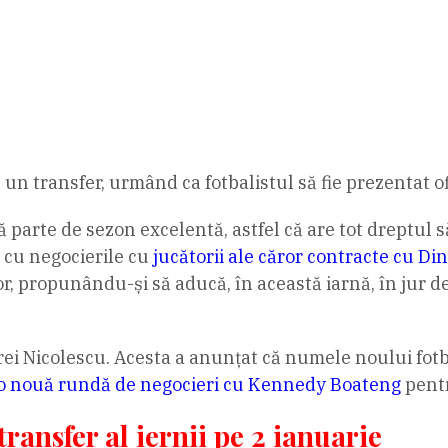
n transfer, urmând ca fotbalistul să fie prezentat ofi
 parte de sezon excelentă, astfel că are tot dreptul s
l cu negocierile cu
jucătorii ale căror contracte cu Di
ilor, propunându-și să aducă, în această iarnă, în jur 
rei Nicolescu. Acesta a anunțat că numele noului fotba
 o nouă rundă de negocieri cu Kennedy Boateng
pentr
ransfer al iernii pe 2 ianuarie