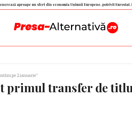
roape un sfert din economia Uniunii Europene, potrivit Eurostat. PIB-ul Ro
zentăm pe 2 ianuarie”
 primul transfer de titlu