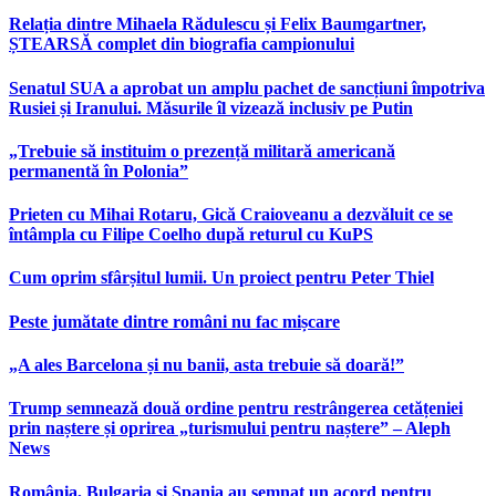
Relația dintre Mihaela Rădulescu și Felix Baumgartner,
ȘTEARSĂ complet din biografia campionului
Senatul SUA a aprobat un amplu pachet de sancțiuni împotriva
Rusiei și Iranului. Măsurile îl vizează inclusiv pe Putin
„Trebuie să instituim o prezență militară americană
permanentă în Polonia”
Prieten cu Mihai Rotaru, Gică Craioveanu a dezvăluit ce se
întâmpla cu Filipe Coelho după returul cu KuPS
Cum oprim sfârșitul lumii. Un proiect pentru Peter Thiel
Peste jumătate dintre români nu fac mișcare
„A ales Barcelona și nu banii, asta trebuie să doară!”
Trump semnează două ordine pentru restrângerea cetățeniei
prin naștere și oprirea „turismului pentru naștere” – Aleph
News
România, Bulgaria și Spania au semnat un acord pentru