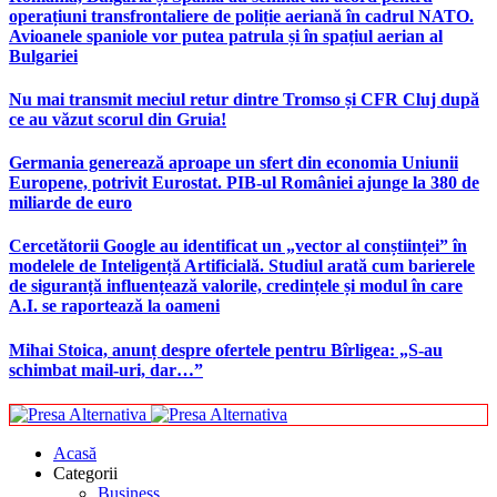
operațiuni transfrontaliere de poliție aeriană în cadrul NATO.
Avioanele spaniole vor putea patrula și în spațiul aerian al
Bulgariei
Nu mai transmit meciul retur dintre Tromso și CFR Cluj după
ce au văzut scorul din Gruia!
Germania generează aproape un sfert din economia Uniunii
Europene, potrivit Eurostat. PIB-ul României ajunge la 380 de
miliarde de euro
Cercetătorii Google au identificat un „vector al conștiinței” în
modelele de Inteligență Artificială. Studiul arată cum barierele
de siguranță influențează valorile, credințele și modul în care
A.I. se raportează la oameni
Mihai Stoica, anunț despre ofertele pentru Bîrligea: „S-au
schimbat mail-uri, dar…”
Acasă
Categorii
Business