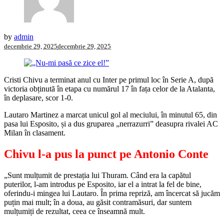
by
admin
decembrie 29, 2025
decembrie 29, 2025
Cristi Chivu a terminat anul cu Inter pe primul loc în Serie A, după
victoria obținută în etapa cu numărul 17 în fața celor de la Atalanta,
în deplasare, scor 1-0.
Lautaro Martinez a marcat unicul gol al meciului, în minutul 65, din
pasa lui Esposito, și a dus gruparea „nerrazurri” deasupra rivalei AC
Milan în clasament.
Chivu l-a pus la punct pe Antonio Conte
„Sunt mulțumit de prestația lui Thuram. Când era la capătul
puterilor, l-am introdus pe Esposito, iar el a intrat la fel de bine,
oferindu-i mingea lui Lautaro. În prima repriză, am încercat să jucăm
puțin mai mult; în a doua, au găsit contramăsuri, dar suntem
mulțumiți de rezultat, ceea ce înseamnă mult.