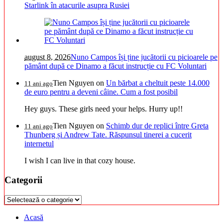
Starlink în atacurile asupra Rusiei
august 8, 2026
Nuno Campos își ține jucătorii cu picioarele pe
pământ după ce Dinamo a făcut instrucție cu FC Voluntari
Tien Nguyen
on
Un bărbat a cheltuit peste 14.000
11 ani ago
de euro pentru a deveni câine. Cum a fost posibil
Hey guys. These girls need your helps. Hurry up!!
Tien Nguyen
on
Schimb dur de replici între Greta
11 ani ago
Thunberg și Andrew Tate. Răspunsul tinerei a cucerit
internetul
I wish I can live in that cozy house.
Categorii
Categorii
Acasă