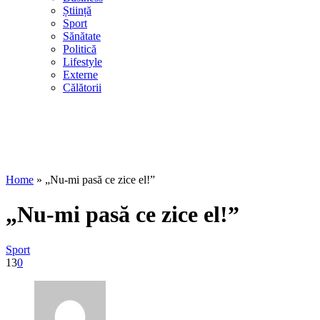
Știință
Sport
Sănătate
Politică
Lifestyle
Externe
Călătorii
Home
»
„Nu-mi pasă ce zice el!”
„Nu-mi pasă ce zice el!”
Sport
13
0