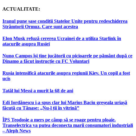
ACTUALITATE:
Iranul pune șase condiții Statelor Unite pentru redeschiderea
Strâmtorii Ormuz. Care sunt acestea
Elon Musk refuză cererea Ucrainei de a utiliza Starlink în
atacurile asupra Rusiei
Nuno Campos își ține jucătorii cu picioarele pe pământ după ce
Dinamo a făcut instrucție cu FC Voluntari
Rusia intensifică atacurile asupra regiunii Kiev. Un copil a fost
ucis
Tatăl lui Messi a murit la 68 de ani
Edi Iordănescu i-a spus clar lui Marius Baciu greșeala uriașă
făcută cu Tănase: „Nu-l ții în vitrină”
ÎPS Teodosie a mers pe câmp să se roage pentru ploaie.
Transelectrica va putea deconecta marii consumatori industriali
– Aleph News