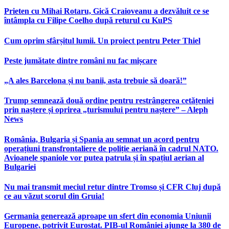
Prieten cu Mihai Rotaru, Gică Craioveanu a dezvăluit ce se
întâmpla cu Filipe Coelho după returul cu KuPS
Cum oprim sfârșitul lumii. Un proiect pentru Peter Thiel
Peste jumătate dintre români nu fac mișcare
„A ales Barcelona și nu banii, asta trebuie să doară!”
Trump semnează două ordine pentru restrângerea cetățeniei
prin naștere și oprirea „turismului pentru naștere” – Aleph
News
România, Bulgaria și Spania au semnat un acord pentru
operațiuni transfrontaliere de poliție aeriană în cadrul NATO.
Avioanele spaniole vor putea patrula și în spațiul aerian al
Bulgariei
Nu mai transmit meciul retur dintre Tromso și CFR Cluj după
ce au văzut scorul din Gruia!
Germania generează aproape un sfert din economia Uniunii
Europene, potrivit Eurostat. PIB-ul României ajunge la 380 de