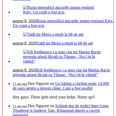
august 8, 2026
Rusia intensifică atacurile asupra regiunii Kiev.
Un copil a fost ucis
august 8, 2026
Tatăl lui Messi a murit la 68 de ani
august 8, 2026
Edi Iordănescu i-a spus clar lui Marius Baciu
greșeala uriașă făcută cu Tănase: „Nu-l ții în vitrină”
Tien Nguyen
on
Un bărbat a cheltuit peste 14.000
11 ani ago
de euro pentru a deveni câine. Cum a fost posibil
Hey guys. These girls need your helps. Hurry up!!
Tien Nguyen
on
Schimb dur de replici între Greta
11 ani ago
Thunberg și Andrew Tate. Răspunsul tinerei a cucerit
internetul