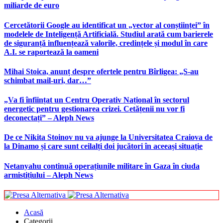
miliarde de euro
Cercetătorii Google au identificat un „vector al conștiinței” în
modelele de Inteligență Artificială. Studiul arată cum barierele
de siguranță influențează valorile, credințele și modul în care
A.I. se raportează la oameni
Mihai Stoica, anunț despre ofertele pentru Bîrligea: „S-au
schimbat mail-uri, dar…”
„Va fi înființat un Centru Operativ Național în sectorul
energetic pentru gestionarea crizei. Cetățenii nu vor fi
deconectați” – Aleph News
De ce Nikita Stoinov nu va ajunge la Universitatea Craiova de
la Dinamo și care sunt ceilalți doi jucători în aceeași situație
Netanyahu continuă operațiunile militare în Gaza în ciuda
armistițiului – Aleph News
Acasă
Categorii