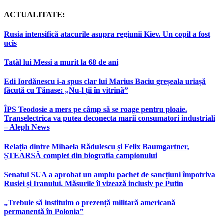
ACTUALITATE:
Rusia intensifică atacurile asupra regiunii Kiev. Un copil a fost
ucis
Tatăl lui Messi a murit la 68 de ani
Edi Iordănescu i-a spus clar lui Marius Baciu greșeala uriașă
făcută cu Tănase: „Nu-l ții în vitrină”
ÎPS Teodosie a mers pe câmp să se roage pentru ploaie.
Transelectrica va putea deconecta marii consumatori industriali
– Aleph News
Relația dintre Mihaela Rădulescu și Felix Baumgartner,
ȘTEARSĂ complet din biografia campionului
Senatul SUA a aprobat un amplu pachet de sancțiuni împotriva
Rusiei și Iranului. Măsurile îl vizează inclusiv pe Putin
„Trebuie să instituim o prezență militară americană
permanentă în Polonia”