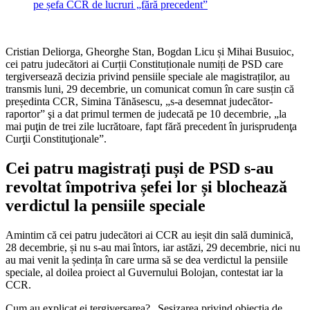
Cristian Deliorga, Gheorghe Stan, Bogdan Licu și Mihai Busuioc,
cei patru judecători ai Curții Constituționale numiți de PSD care
tergiversează decizia privind pensiile speciale ale magistraților, au
transmis luni, 29 decembrie, un comunicat comun în care susțin că
președinta CCR, Simina Tănăsescu, „s-a desemnat judecător-
raportor” şi a dat primul termen de judecată pe 10 decembrie, „la
mai puţin de trei zile lucrătoare, fapt fără precedent în jurisprudenţa
Curţii Constituţionale”.
Cei patru magistrați puși de PSD s-au
revoltat împotriva șefei lor și blochează
verdictul la pensiile speciale
Amintim că cei patru judecători ai CCR au ieșit din sală duminică,
28 decembrie, și nu s-au mai întors, iar astăzi, 29 decembrie, nici nu
au mai venit la ședința în care urma să se dea verdictul la pensiile
speciale, al doilea proiect al Guvernului Bolojan, contestat iar la
CCR.
Cum au explicat ei tergiversarea? „Sesizarea privind obiecţia de…