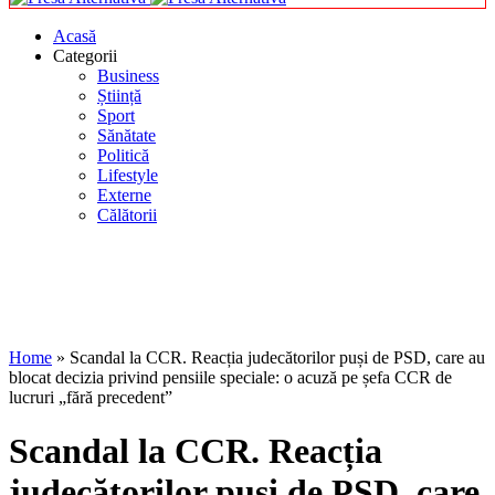
Acasă
Categorii
Business
Știință
Sport
Sănătate
Politică
Lifestyle
Externe
Călătorii
Home
»
Scandal la CCR. Reacția judecătorilor puși de PSD, care au
blocat decizia privind pensiile speciale: o acuză pe șefa CCR de
lucruri „fără precedent”
Scandal la CCR. Reacția
judecătorilor puși de PSD, care