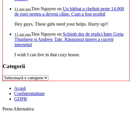
Tien Nguyen
on
Un bărbat a cheltuit peste 14.000
11 ani ago
de euro pentru a deveni câine. Cum a fost posibil
Hey guys. These girls need your helps. Hurry up!!
Tien Nguyen
on
Schimb dur de replici între Greta
11 ani ago
Thunberg și Andrew Tate. Răspunsul tinerei a cucerit
internetul
I wish I can live in that cozy house.
Categorii
Categorii
Acasă
Confidentialitate
GDPR
Presa Alternativa