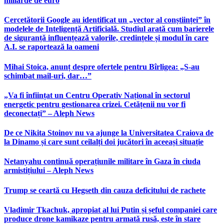
miliarde de euro
Cercetătorii Google au identificat un „vector al conștiinței” în
modelele de Inteligență Artificială. Studiul arată cum barierele
de siguranță influențează valorile, credințele și modul în care
A.I. se raportează la oameni
Mihai Stoica, anunț despre ofertele pentru Bîrligea: „S-au
schimbat mail-uri, dar…”
„Va fi înființat un Centru Operativ Național în sectorul
energetic pentru gestionarea crizei. Cetățenii nu vor fi
deconectați” – Aleph News
De ce Nikita Stoinov nu va ajunge la Universitatea Craiova de
la Dinamo și care sunt ceilalți doi jucători în aceeași situație
Netanyahu continuă operațiunile militare în Gaza în ciuda
armistițiului – Aleph News
Trump se ceartă cu Hegseth din cauza deficitului de rachete
Vladimir Tkachuk, apropiat al lui Putin și șeful companiei care
produce drone kamikaze pentru armată rusă, este în stare