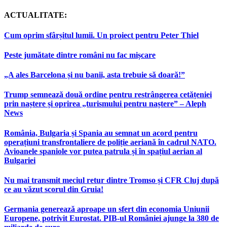
ACTUALITATE:
Cum oprim sfârșitul lumii. Un proiect pentru Peter Thiel
Peste jumătate dintre români nu fac mișcare
„A ales Barcelona și nu banii, asta trebuie să doară!”
Trump semnează două ordine pentru restrângerea cetățeniei
prin naștere și oprirea „turismului pentru naștere” – Aleph
News
România, Bulgaria și Spania au semnat un acord pentru
operațiuni transfrontaliere de poliție aeriană în cadrul NATO.
Avioanele spaniole vor putea patrula și în spațiul aerian al
Bulgariei
Nu mai transmit meciul retur dintre Tromso și CFR Cluj după
ce au văzut scorul din Gruia!
Germania generează aproape un sfert din economia Uniunii
Europene, potrivit Eurostat. PIB-ul României ajunge la 380 de