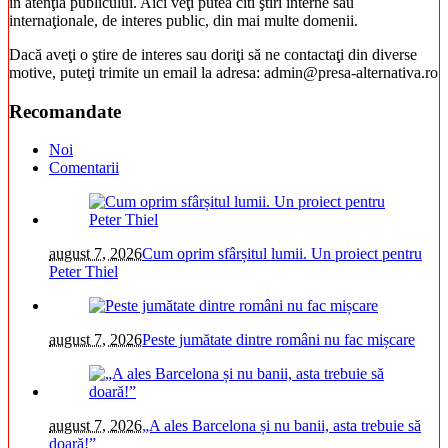
în atenţia publicului. Aici veţi putea citi ştiri interne sau
internaţionale, de interes public, din mai multe domenii.
Dacă aveţi o ştire de interes sau doriţi să ne contactaţi din diverse
motive, puteţi trimite un email la adresa: admin@presa-alternativa.ro
Recomandate
Noi
Comentarii
august 7, 2026
Cum oprim sfârșitul lumii. Un proiect pentru
Peter Thiel
august 7, 2026
Peste jumătate dintre români nu fac mișcare
august 7, 2026
„A ales Barcelona și nu banii, asta trebuie să
doară!”