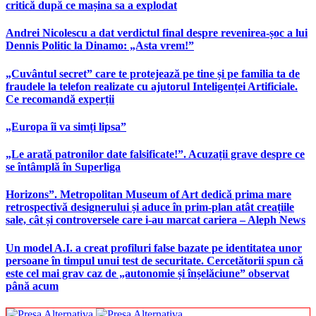
critică după ce mașina sa a explodat
Andrei Nicolescu a dat verdictul final despre revenirea-șoc a lui
Dennis Politic la Dinamo: „Asta vrem!”
„Cuvântul secret” care te protejează pe tine și pe familia ta de
fraudele la telefon realizate cu ajutorul Inteligenței Artificiale.
Ce recomandă experții
„Europa îi va simți lipsa”
„Le arată patronilor date falsificate!”. Acuzații grave despre ce
se întâmplă în Superliga
Horizons”. Metropolitan Museum of Art dedică prima mare
retrospectivă designerului și aduce în prim-plan atât creațiile
sale, cât și controversele care i-au marcat cariera – Aleph News
Un model A.I. a creat profiluri false bazate pe identitatea unor
persoane în timpul unui test de securitate. Cercetătorii spun că
este cel mai grav caz de „autonomie și înșelăciune” observat
până acum