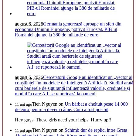
august 6, 2026
Germania generează aproape un sfert din
economia Uniunii Europene, potrivit Eurostat. PIB-ul
României ajunge la 380 de miliarde de euro
august 6, 2026
Cercetătorii Google au identificat un „vector al
conștiinței” în modelele de Inteligență Artificială. Studiul arată
cum barierele de siguranță influențează valorile, credințele și
modul în care A.I. se raportează la oameni
Tien Nguyen
on
Un bărbat a cheltuit peste 14.000
11 ani ago
de euro pentru a deveni câine. Cum a fost posibil
Hey guys. These girls need your helps. Hurry up!!
Tien Nguyen
on
Schimb dur de replici între Greta
11 ani ago
Thunberg și Andrew Tate. Răspunsul tinerei a cucerit