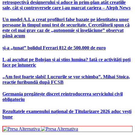
retrospectivă designerului și aduce în prim-plan atât creațiile
sale, cât și controversele care i-au marcat cariera – Aleph News
Un model A.I. a creat profiluri false bazate pe identitatea unor
persoane în timpul unui test de securitate. Cercetătorii spun că
este cel mai grav caz de „autonomie și înșelăciune” observat
până acum
și-a „tunat” bolidul Ferrari 812 de 500.000 de euro
L-ai ascultat pe Bolojan și ai stins lumina? Iată ce activități poți
face pe întuneric
„Am fost foarte slabi! Lucrurile se vor schimba”. Mihai Stoica,
reacție furibundă după FCSB
Germania pregătește discret reintroducerea serviciului civil
obligatoriu
Rezultatele examenului național de Titularizare 2026 aduc vești
bune