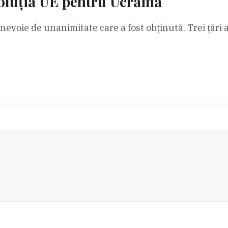
soluția UE pentru Ucraina
evoie de unanimitate care a fost obţinută. Trei ţări a