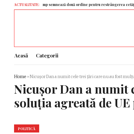
ACTUALITATE:
Trump semnează două ordine pentru restrângerea cetățeniei prin n
Acasă
Categorii
Home
»
Nicușor Dan a numit cele trei țări care nu au fost mul
Nicușor Dan a numit ce
soluția agreată de UE
POLITICĂ