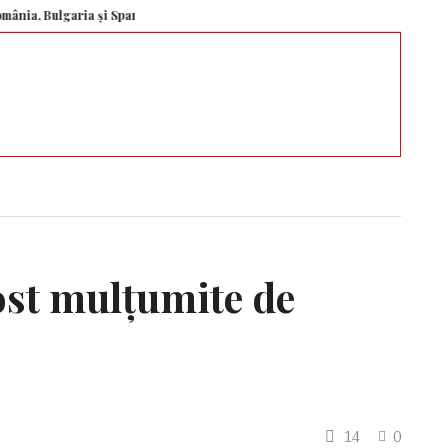
aria și Spania au semnat un acord pentru operațiuni transfrontaliere de poliț
fost mulțumite de
14
0