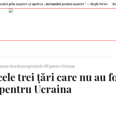
aștere și oprirea „turismului pentru naștere” – Aleph News
România, Bulg
țumite de soluția agreată de UE pentru Ucraina
le trei țări care nu au 
 pentru Ucraina