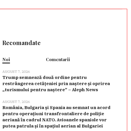
Recomandate
Noi
Comentarii
AUGUST 7, 2026
Trump semnează două ordine pentru
restrângerea cetățeniei prin naștere și oprirea
„turismului pentru naștere” – Aleph News
AUGUST 7, 2026
România, Bulgaria și Spania au semnat un acord
pentru operațiuni transfrontaliere de poliție
aeriană în cadrul NATO. Avioanele spaniole vor
putea patrula și în spațiul aerian al Bulgariei