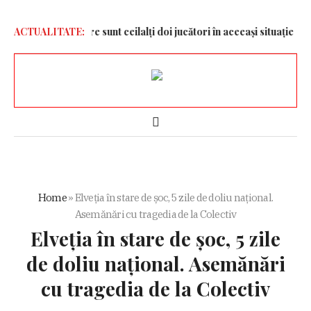
a Dinamo și care sunt ceilalți doi jucători în aceeași situație
ACTUALITATE:
Neta
Home
»
Elveția în stare de șoc, 5 zile de doliu național.
Asemănări cu tragedia de la Colectiv
Elveția în stare de șoc, 5 zile
de doliu național. Asemănări
cu tragedia de la Colectiv