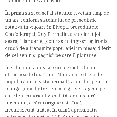
tradiționale de Anul Nou.
În prima sa zi ca șef al statului elvețian timp de
un an, conform sistemului de președinție
rotativă în vigoare în Elveția, președintele
Confederației, Guy Parmelin, a subliniat joi
seara, 1 ianuarie, „contrastul îngrozitor, ironia
crudă de a transmite populației un mesaj diferit
de cel senin și pașnic” pe care îl plănuise.
În schimb, s-a dus la locul dezastrului în
stațiunea de lux Crans-Montana, extrem de
populară în această perioadă a anului, pentru a
plânge „una dintre cele mai grave tragedii pe
care le-a cunoscut vreodată țara noastră”.
Incendiul, a cărui origine este încă
necunoscută, a lăsat în urmă aproximativ
patruzeci de morți și 115 răniți, majoritatea