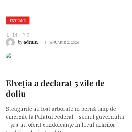
EXTERNE
14
0
admin
by
IANUARIE 2, 2026
Elveția a declarat 5 zile de
doliu
Steagurile au fost arborate în bernă timp de
cinci zile la Palatul Federal – sediul guvernului
– și s-au oferit condoleanțe în locul urărilor