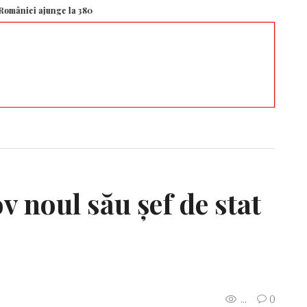
ajunge la 380 de miliarde de euro
Cercetătorii Google au identificat un „ve
 noul său șef de stat
...
0