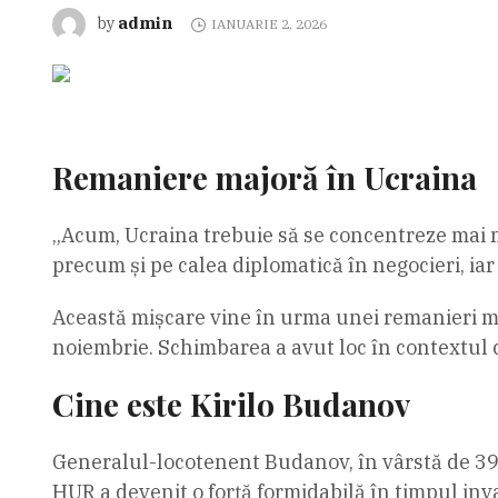
admin
by
IANUARIE 2, 2026
Remaniere majoră în Ucraina
„Acum, Ucraina trebuie să se concentreze mai mu
precum și pe calea diplomatică în negocieri, iar 
Această mișcare vine în urma unei remanieri ma
noiembrie. Schimbarea a avut loc în contextul 
Cine este Kirilo Budanov
Generalul-locotenent Budanov, în vârstă de 39 d
HUR a devenit o forță formidabilă în timpul invaz