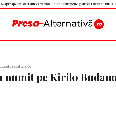
un sfert din economia Uniunii Europene, potrivit Eurostat. PIB-ul României 
u șef de stat major
a numit pe Kirilo Budanov