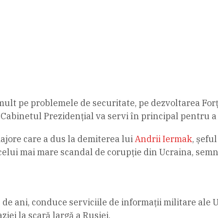
lt pe problemele de securitate, pe dezvoltarea Forțe
Cabinetul Prezidențial va servi în principal pentru a î
jore care a dus la demiterea lui
Andrii Iermak
, șefu
celui mai mare scandal de corupție din Ucraina, sem
e ani, conduce serviciile de informații militare ale
iei la scară largă a Rusiei.