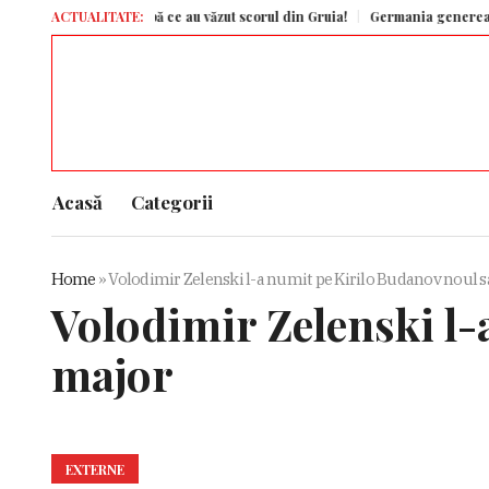
i CFR Cluj după ce au văzut scorul din Gruia!
ACTUALITATE:
Germania generează aproape 
Acasă
Categorii
Home
»
Volodimir Zelenski l-a numit pe Kirilo Budanov noul să
Volodimir Zelenski l-
major
EXTERNE