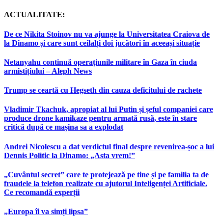
ACTUALITATE:
De ce Nikita Stoinov nu va ajunge la Universitatea Craiova de
la Dinamo și care sunt ceilalți doi jucători în aceeași situație
Netanyahu continuă operațiunile militare în Gaza în ciuda
armistițiului – Aleph News
Trump se ceartă cu Hegseth din cauza deficitului de rachete
Vladimir Tkachuk, apropiat al lui Putin și șeful companiei care
produce drone kamikaze pentru armată rusă, este în stare
critică după ce mașina sa a explodat
Andrei Nicolescu a dat verdictul final despre revenirea-șoc a lui
Dennis Politic la Dinamo: „Asta vrem!”
„Cuvântul secret” care te protejează pe tine și pe familia ta de
fraudele la telefon realizate cu ajutorul Inteligenței Artificiale.
Ce recomandă experții
„Europa îi va simți lipsa”