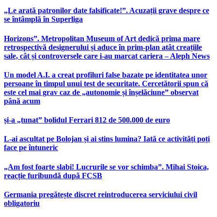
„Le arată patronilor date falsificate!”. Acuzații grave despre ce
se întâmplă în Superliga
Horizons”. Metropolitan Museum of Art dedică prima mare
retrospectivă designerului și aduce în prim-plan atât creațiile
sale, cât și controversele care i-au marcat cariera – Aleph News
Un model A.I. a creat profiluri false bazate pe identitatea unor
persoane în timpul unui test de securitate. Cercetătorii spun că
este cel mai grav caz de „autonomie și înșelăciune” observat
până acum
și-a „tunat” bolidul Ferrari 812 de 500.000 de euro
L-ai ascultat pe Bolojan și ai stins lumina? Iată ce activități poți
face pe întuneric
„Am fost foarte slabi! Lucrurile se vor schimba”. Mihai Stoica,
reacție furibundă după FCSB
Germania pregătește discret reintroducerea serviciului civil
obligatoriu