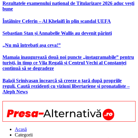
Rezultatele examenului național de Titularizare 2026 aduc vești
bune
Întâlnire Ceferin – Al Khelaifi în plin scandal UEFA
Sebastian Stan și Annabelle Wallis au devenit părinți
„Nu mă întrebați așa ceva!”
Mamaia inaugurează două noi puncte „instagramabile” pentru
turiști, în timp ce Vila Regală și Centrul Vechi al Constanței
continuă să se degradeze
Balaji Srinivasan încearcă să creeze o țară după propriile
reguli. Caută rezidenți cu viziuni libertariene și pronataliste –
Aleph News
Acasă
Categorii