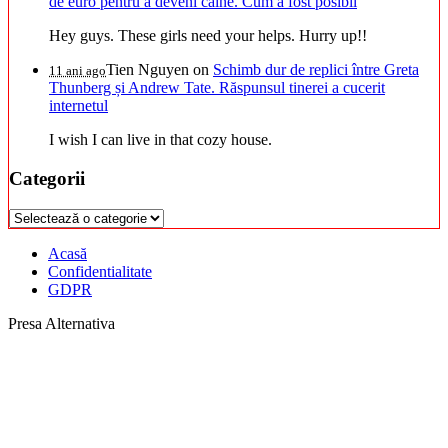
de euro pentru a deveni câine. Cum a fost posibil
Hey guys. These girls need your helps. Hurry up!!
Tien Nguyen
on
Schimb dur de replici între Greta
11 ani ago
Thunberg și Andrew Tate. Răspunsul tinerei a cucerit
internetul
I wish I can live in that cozy house.
Categorii
Categorii
Acasă
Confidentialitate
GDPR
Presa Alternativa