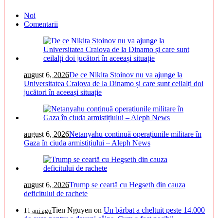
Noi
Comentarii
august 6, 2026
De ce Nikita Stoinov nu va ajunge la
Universitatea Craiova de la Dinamo și care sunt ceilalți doi
jucători în aceeași situație
august 6, 2026
Netanyahu continuă operațiunile militare în
Gaza în ciuda armistițiului – Aleph News
august 6, 2026
Trump se ceartă cu Hegseth din cauza
deficitului de rachete
Tien Nguyen
on
Un bărbat a cheltuit peste 14.000
11 ani ago