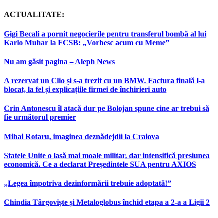
ACTUALITATE:
Gigi Becali a pornit negocierile pentru transferul bombă al lui
Karlo Muhar la FCSB: „Vorbesc acum cu Meme”
Nu am găsit pagina – Aleph News
A rezervat un Clio și s-a trezit cu un BMW. Factura finală l-a
blocat, la fel și explicațiile firmei de închirieri auto
Crin Antonescu îl atacă dur pe Bolojan spune cine ar trebui să
fie următorul premier
Mihai Rotaru, imaginea deznădejdii la Craiova
Statele Unite o lasă mai moale militar, dar intensifică presiunea
economică. Ce a declarat Președintele SUA pentru AXIOS
„Legea împotriva dezinformării trebuie adoptată!”
Chindia Târgoviște și Metaloglobus închid etapa a 2-a a Ligii 2