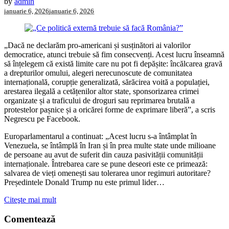
by
admin
ianuarie 6, 2026
ianuarie 6, 2026
„Dacă ne declarăm pro-americani și susținători ai valorilor
democratice, atunci trebuie să fim consecvenți. Acest lucru înseamnă
să înțelegem că există limite care nu pot fi depășite: încălcarea gravă
a drepturilor omului, alegeri nerecunoscute de comunitatea
internațională, corupție generalizată, sărăcirea voită a populației,
arestarea ilegală a cetățenilor altor state, sponsorizarea crimei
organizate și a traficului de droguri sau reprimarea brutală a
protestelor pașnice și a oricărei forme de exprimare liberă”, a scris
Negrescu pe Facebook.
Europarlamentarul a continuat: „Acest lucru s-a întâmplat în
Venezuela, se întâmplă în Iran și în prea multe state unde milioane
de persoane au avut de suferit din cauza pasivității comunității
internaționale. Întrebarea care se pune deseori este ce primează:
salvarea de vieți omenești sau tolerarea unor regimuri autoritare?
Președintele Donald Trump nu este primul lider…
Citeşte mai mult
Comentează