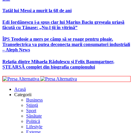
Tatăl lui Messi a murit la 68 de ani
Edi Iordănescu i-a spus clar lui Marius Baciu greșeala uriașă
făcută cu Tănase: „Nu-l ții în vitrină”
ÎPS Teodosie a mers pe câmp să se roage pentru ploaie.
Transelectrica va putea deconecta marii consumatori industriali
– Aleph News
Relația dintre Mihaela Rădulescu și Felix Baumgartner,
ȘTEARSĂ complet din biografia campionului
Acasă
Categorii
Business
Știință
Sport
Sănătate
Politică
Lifestyle
Externe