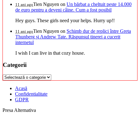
Tien Nguyen
on
Un bărbat a cheltuit peste 14.000
11 ani ago
de euro pentru a deveni câine. Cum a fost posibil
Hey guys. These girls need your helps. Hurry up!!
Tien Nguyen
on
Schimb dur de replici între Greta
11 ani ago
Thunberg și Andrew Tate. Răspunsul tinerei a cucerit
internetul
I wish I can live in that cozy house.
Categorii
Categorii
Acasă
Confidentialitate
GDPR
Presa Alternativa