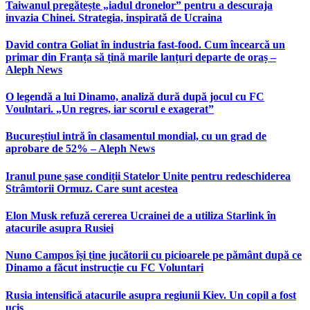
Taiwanul pregătește „iadul dronelor” pentru a descuraja
invazia Chinei. Strategia, inspirată de Ucraina
David contra Goliat în industria fast-food. Cum încearcă un
primar din Franța să țină marile lanțuri departe de oraș –
Aleph News
O legendă a lui Dinamo, analiză dură după jocul cu FC
Voulntari. „Un regres, iar scorul e exagerat”
Bucureștiul intră în clasamentul mondial, cu un grad de
aprobare de 52% – Aleph News
Iranul pune șase condiții Statelor Unite pentru redeschiderea
Strâmtorii Ormuz. Care sunt acestea
Elon Musk refuză cererea Ucrainei de a utiliza Starlink în
atacurile asupra Rusiei
Nuno Campos își ține jucătorii cu picioarele pe pământ după ce
Dinamo a făcut instrucție cu FC Voluntari
Rusia intensifică atacurile asupra regiunii Kiev. Un copil a fost
ucis