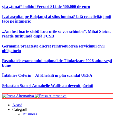
și-a „tunat” bolidul Ferrari 812 de 500.000 de euro
L-ai ascultat pe Bolojan și ai stins lumina? Iată ce activități poți
face pe întuneric
„Am fost foarte slabi! Lucrurile se vor schimba”. Mihai Stoica,
reacție furibundă după FCSB
Germania pregătește discret reintroducerea serviciului civil
obligatoriu
Rezultatele examenului național de Titularizare 2026 aduc vești
bune
Întâlnire Ceferin – Al Khelaifi în plin scandal UEFA
Sebastian Stan și Annabelle Wallis au devenit părinți
Acasă
Categorii
Business