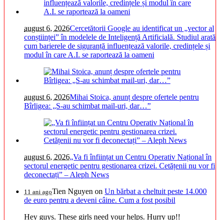
august 6, 2026
Cercetătorii Google au identificat un „vector al
conștiinței” în modelele de Inteligență Artificială. Studiul arată
cum barierele de siguranță influențează valorile, credințele și
modul în care A.I. se raportează la oameni
august 6, 2026
Mihai Stoica, anunț despre ofertele pentru
Bîrligea: „S-au schimbat mail-uri, dar…”
august 6, 2026
„Va fi înființat un Centru Operativ Național în
sectorul energetic pentru gestionarea crizei. Cetățenii nu vor fi
deconectați” – Aleph News
Tien Nguyen
on
Un bărbat a cheltuit peste 14.000
11 ani ago
de euro pentru a deveni câine. Cum a fost posibil
Hey guys. These girls need your helps. Hurry up!!