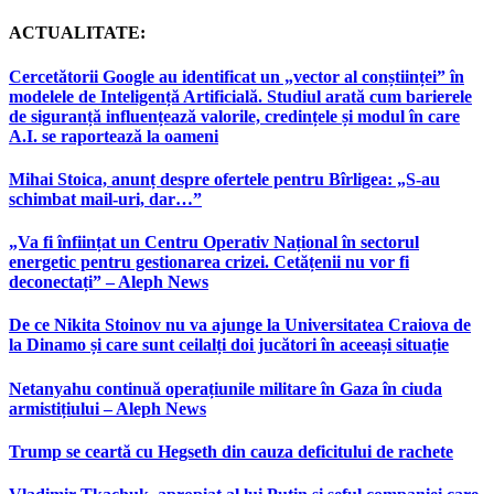
ACTUALITATE:
Cercetătorii Google au identificat un „vector al conștiinței” în
modelele de Inteligență Artificială. Studiul arată cum barierele
de siguranță influențează valorile, credințele și modul în care
A.I. se raportează la oameni
Mihai Stoica, anunț despre ofertele pentru Bîrligea: „S-au
schimbat mail-uri, dar…”
„Va fi înființat un Centru Operativ Național în sectorul
energetic pentru gestionarea crizei. Cetățenii nu vor fi
deconectați” – Aleph News
De ce Nikita Stoinov nu va ajunge la Universitatea Craiova de
la Dinamo și care sunt ceilalți doi jucători în aceeași situație
Netanyahu continuă operațiunile militare în Gaza în ciuda
armistițiului – Aleph News
Trump se ceartă cu Hegseth din cauza deficitului de rachete