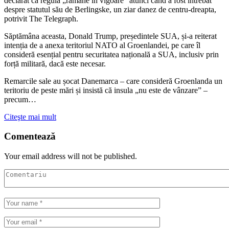
declarat că regula „rămâne în vigoare” atunci când a fost întrebat
despre statutul său de Berlingske, un ziar danez de centru-dreapta,
potrivit The Telegraph.
Săptămâna aceasta, Donald Trump, președintele SUA, și-a reiterat
intenția de a anexa teritoriul NATO al Groenlandei, pe care îl
consideră esențial pentru securitatea națională a SUA, inclusiv prin
forță militară, dacă este necesar.
Remarcile sale au șocat Danemarca – care consideră Groenlanda un
teritoriu de peste mări și insistă că insula „nu este de vânzare” –
precum…
Citeşte mai mult
Comentează
Your email address will not be published.