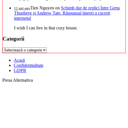
Tien Nguyen
on
Schimb dur de replici între Greta
11 ani ago
Thunberg și Andrew Tate. Răspunsul tinerei a cucerit
internetul
I wish I can live in that cozy house.
Categorii
Categorii
Acasă
Confidentialitate
GDPR
Presa Alternativa