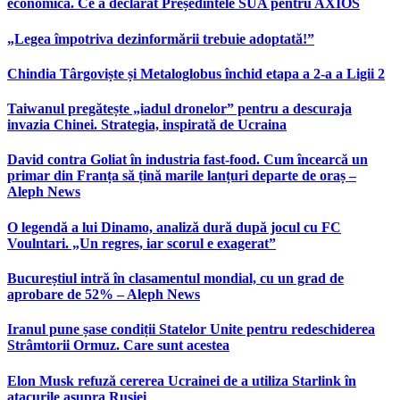
economică. Ce a declarat Președintele SUA pentru AXIOS
„Legea împotriva dezinformării trebuie adoptată!”
Chindia Târgoviște și Metaloglobus închid etapa a 2-a a Ligii 2
Taiwanul pregătește „iadul dronelor” pentru a descuraja
invazia Chinei. Strategia, inspirată de Ucraina
David contra Goliat în industria fast-food. Cum încearcă un
primar din Franța să țină marile lanțuri departe de oraș –
Aleph News
O legendă a lui Dinamo, analiză dură după jocul cu FC
Voulntari. „Un regres, iar scorul e exagerat”
Bucureștiul intră în clasamentul mondial, cu un grad de
aprobare de 52% – Aleph News
Iranul pune șase condiții Statelor Unite pentru redeschiderea
Strâmtorii Ormuz. Care sunt acestea
Elon Musk refuză cererea Ucrainei de a utiliza Starlink în
atacurile asupra Rusiei