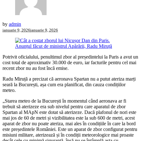
by
admin
ianuarie 9, 2026
ianuarie 9, 2026
Potrivit oficialului, penultimul zbor al președintelui la Paris a avut un
cost total de aproximativ 30.000 de euro, iar facturile pentru cel mai
recent zbor nu au fost încă emise.
Radu Miruță a precizat că aeronava Spartan nu a putut ateriza marți
seară la București, așa cum era planificat, din cauza condițiilor
meteo.
„Starea meteo de la București în momentul când aeronava ar fi
trebuit să aterizeze era sub nivelul pentru care aparatul de zbor
Spartan al MApN este dotat să aterizeze. Dacă plafonul de nori este
mai jos de 60 de metri și vizibilitatea este la sub 600 de metri, acest
aparat de zbor nu poate ateriza, mai ales în condițiile în care la bord
este președintele României. Este un aparat de zbor configurat pentru
misiuni militare, aterizează și în condiții meteorologice mai proaste
decât cele cu minimă siguranță, însă nu se întâmplă asta cu