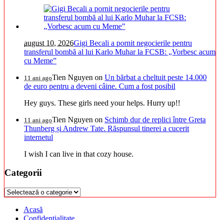
august 10, 2026
Gigi Becali a pornit negocierile pentru
transferul bombă al lui Karlo Muhar la FCSB: „Vorbesc acum
cu Meme”
Tien Nguyen
on
Un bărbat a cheltuit peste 14.000
11 ani ago
de euro pentru a deveni câine. Cum a fost posibil
Hey guys. These girls need your helps. Hurry up!!
Tien Nguyen
on
Schimb dur de replici între Greta
11 ani ago
Thunberg și Andrew Tate. Răspunsul tinerei a cucerit
internetul
I wish I can live in that cozy house.
Categorii
Categorii
Acasă
Confidentialitate