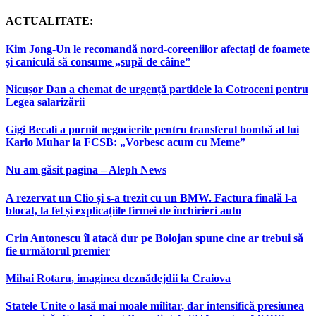
ACTUALITATE:
Kim Jong-Un le recomandă nord-coreeniilor afectați de foamete
și caniculă să consume „supă de câine”
Nicușor Dan a chemat de urgență partidele la Cotroceni pentru
Legea salarizării
Gigi Becali a pornit negocierile pentru transferul bombă al lui
Karlo Muhar la FCSB: „Vorbesc acum cu Meme”
Nu am găsit pagina – Aleph News
A rezervat un Clio și s-a trezit cu un BMW. Factura finală l-a
blocat, la fel și explicațiile firmei de închirieri auto
Crin Antonescu îl atacă dur pe Bolojan spune cine ar trebui să
fie următorul premier
Mihai Rotaru, imaginea deznădejdii la Craiova
Statele Unite o lasă mai moale militar, dar intensifică presiunea