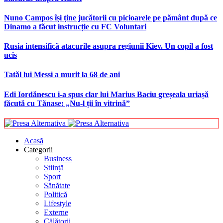
Nuno Campos își ține jucătorii cu picioarele pe pământ după ce
Dinamo a făcut instrucție cu FC Voluntari
Rusia intensifică atacurile asupra regiunii Kiev. Un copil a fost
ucis
Tatăl lui Messi a murit la 68 de ani
Edi Iordănescu i-a spus clar lui Marius Baciu greșeala uriașă
făcută cu Tănase: „Nu-l ții în vitrină”
Acasă
Categorii
Business
Știință
Sport
Sănătate
Politică
Lifestyle
Externe
Călătorii