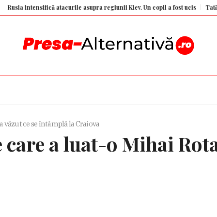
intensifică atacurile asupra regiunii Kiev. Un copil a fost ucis
Tatăl lui Mes
a văzut ce se întâmplă la Craiova
 care a luat-o Mihai Rota