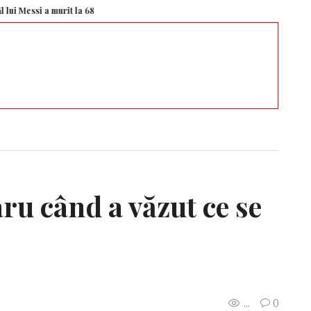
si a murit la 68 de ani
Edi Iordănescu i-a spus clar lui Marius Baciu greșeal
ru când a văzut ce se
...
0