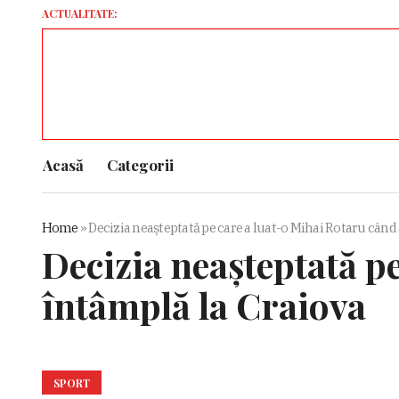
ACTUALITATE:
Rusia 
Acasă
Categorii
Home
»
Decizia neașteptată pe care a luat-o Mihai Rotaru când 
Decizia neașteptată pe
întâmplă la Craiova
SPORT