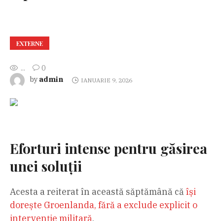
EXTERNE
...
0
admin
by
IANUARIE 9, 2026
Eforturi intense pentru găsirea
unei soluții
Acesta a reiterat în această săptămână că
își
dorește Groenlanda, fără a exclude explicit o
intervenție militară
.