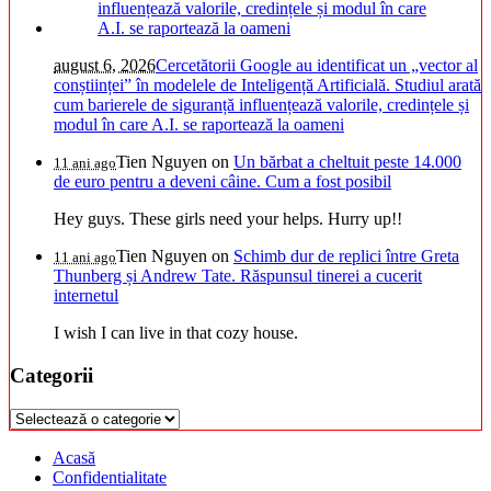
august 6, 2026
Cercetătorii Google au identificat un „vector al
conștiinței” în modelele de Inteligență Artificială. Studiul arată
cum barierele de siguranță influențează valorile, credințele și
modul în care A.I. se raportează la oameni
Tien Nguyen
on
Un bărbat a cheltuit peste 14.000
11 ani ago
de euro pentru a deveni câine. Cum a fost posibil
Hey guys. These girls need your helps. Hurry up!!
Tien Nguyen
on
Schimb dur de replici între Greta
11 ani ago
Thunberg și Andrew Tate. Răspunsul tinerei a cucerit
internetul
I wish I can live in that cozy house.
Categorii
Categorii
Acasă
Confidentialitate