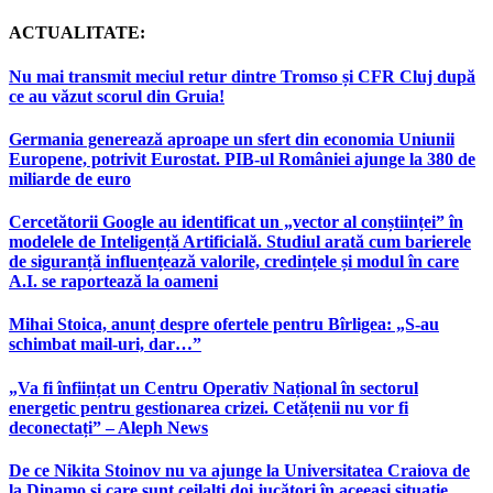
ACTUALITATE:
Nu mai transmit meciul retur dintre Tromso și CFR Cluj după
ce au văzut scorul din Gruia!
Germania generează aproape un sfert din economia Uniunii
Europene, potrivit Eurostat. PIB-ul României ajunge la 380 de
miliarde de euro
Cercetătorii Google au identificat un „vector al conștiinței” în
modelele de Inteligență Artificială. Studiul arată cum barierele
de siguranță influențează valorile, credințele și modul în care
A.I. se raportează la oameni
Mihai Stoica, anunț despre ofertele pentru Bîrligea: „S-au
schimbat mail-uri, dar…”
„Va fi înființat un Centru Operativ Național în sectorul
energetic pentru gestionarea crizei. Cetățenii nu vor fi
deconectați” – Aleph News
De ce Nikita Stoinov nu va ajunge la Universitatea Craiova de
la Dinamo și care sunt ceilalți doi jucători în aceeași situație