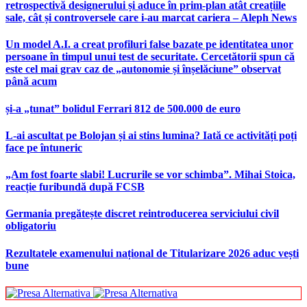
retrospectivă designerului și aduce în prim-plan atât creațiile
sale, cât și controversele care i-au marcat cariera – Aleph News
Un model A.I. a creat profiluri false bazate pe identitatea unor
persoane în timpul unui test de securitate. Cercetătorii spun că
este cel mai grav caz de „autonomie și înșelăciune” observat
până acum
și-a „tunat” bolidul Ferrari 812 de 500.000 de euro
L-ai ascultat pe Bolojan și ai stins lumina? Iată ce activități poți
face pe întuneric
„Am fost foarte slabi! Lucrurile se vor schimba”. Mihai Stoica,
reacție furibundă după FCSB
Germania pregătește discret reintroducerea serviciului civil
obligatoriu
Rezultatele examenului național de Titularizare 2026 aduc vești
bune