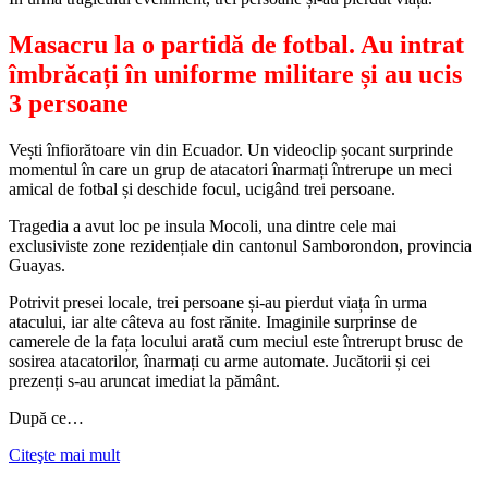
Masacru la o partidă de fotbal. Au intrat
îmbrăcați în uniforme militare și au ucis
3 persoane
Vești înfiorătoare vin din Ecuador. Un videoclip șocant surprinde
momentul în care un grup de atacatori înarmați întrerupe un meci
amical de fotbal și deschide focul, ucigând trei persoane.
Tragedia a avut loc pe insula Mocoli, una dintre cele mai
exclusiviste zone rezidențiale din cantonul Samborondon, provincia
Guayas.
Potrivit presei locale, trei persoane și-au pierdut viața în urma
atacului, iar alte câteva au fost rănite. Imaginile surprinse de
camerele de la fața locului arată cum meciul este întrerupt brusc de
sosirea atacatorilor, înarmați cu arme automate. Jucătorii și cei
prezenți s-au aruncat imediat la pământ.
După ce…
Citeşte mai mult