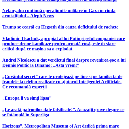
Netanyahu continuă operațiunile militare în Gaza în ciuda
armistițiului – Aleph News
Trump se ceartă cu Hegseth din cauza deficitului de rachete
Vladimir Tkachuk, apropiat al lui Putin și șeful companiei care
produce drone kamikaze pentru armată rusă, este în stare
critică după ce mașina sa a explodat
Andrei Nicolescu a dat verdictul final despre revenirea-șoc a lui
Dennis Politic la Dinamo: „Asta vrem!”
„Cuvântul secret” care te protejează pe tine și pe familia ta de
fraudele la telefon realizate cu ajutorul Inteligenței Artificiale.
Ce recomandă experții
„Europa îi va simți lipsa”
„Le arată patronilor date falsificate!”. Acuzații grave despre ce
se întâmplă în Superliga
Horizons”. Metropolitan Museum of Art dedică prima mare