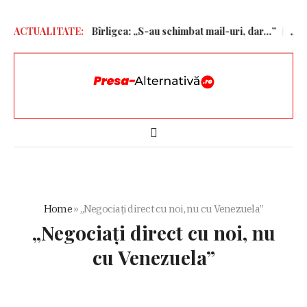
 ofertele pentru Bîrligea: „S-au schimbat mail-uri, dar…”
ACTUALITATE:
„Va fi 
Home
»
„Negociați direct cu noi, nu cu Venezuela”
„Negociați direct cu noi, nu
cu Venezuela”