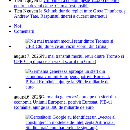
Tien Nguyen
la
Un bărbat a cheltuit peste 14.000 de euro
pentru a deveni câine. Cum a fost posibil
Tien Nguyen
la
Schimb dur de replici între Greta Thunberg și
Andrew Tate. Răspunsul tinerei a cucerit internetul
Noi
Comentarii
august 7, 2026
Nu mai transmit meciul retur dintre Tromso și
CFR Cluj după ce au văzut scorul din Gruia!
august 6, 2026
Germania generează aproape un sfert din
economia Uniunii Europene, potrivit Eurostat. PIB-ul
României ajunge la 380 de miliarde de euro