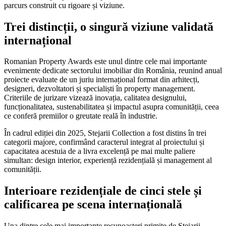
parcurs construit cu rigoare și viziune.
Trei distincții, o singură viziune validată
internațional
Romanian Property Awards este unul dintre cele mai importante
evenimente dedicate sectorului imobiliar din România, reunind anual
proiecte evaluate de un juriu internațional format din arhitecți,
designeri, dezvoltatori și specialiști în property management.
Criteriile de jurizare vizează inovația, calitatea designului,
funcționalitatea, sustenabilitatea și impactul asupra comunității, ceea
ce conferă premiilor o greutate reală în industrie.
În cadrul ediției din 2025, Stejarii Collection a fost distins în trei
categorii majore, confirmând caracterul integrat al proiectului și
capacitatea acestuia de a livra excelență pe mai multe paliere
simultan: design interior, experiență rezidențială și management al
comunității.
Interioare rezidențiale de cinci stele și
calificarea pe scena internațională
Una dintre cele mai importante recunoașteri primite de Stejarii