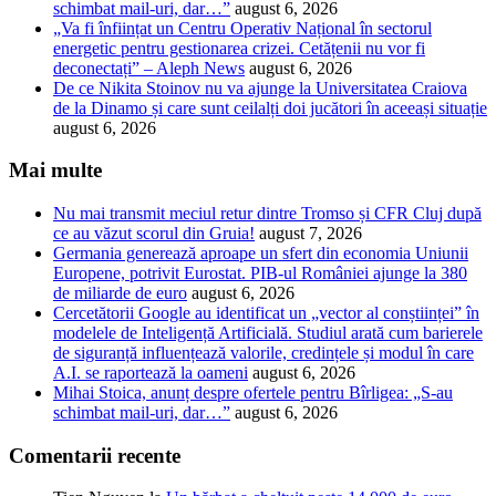
schimbat mail-uri, dar…”
august 6, 2026
„Va fi înființat un Centru Operativ Național în sectorul
energetic pentru gestionarea crizei. Cetățenii nu vor fi
deconectați” – Aleph News
august 6, 2026
De ce Nikita Stoinov nu va ajunge la Universitatea Craiova
de la Dinamo și care sunt ceilalți doi jucători în aceeași situație
august 6, 2026
Mai multe
Nu mai transmit meciul retur dintre Tromso și CFR Cluj după
ce au văzut scorul din Gruia!
august 7, 2026
Germania generează aproape un sfert din economia Uniunii
Europene, potrivit Eurostat. PIB-ul României ajunge la 380
de miliarde de euro
august 6, 2026
Cercetătorii Google au identificat un „vector al conștiinței” în
modelele de Inteligență Artificială. Studiul arată cum barierele
de siguranță influențează valorile, credințele și modul în care
A.I. se raportează la oameni
august 6, 2026
Mihai Stoica, anunț despre ofertele pentru Bîrligea: „S-au
schimbat mail-uri, dar…”
august 6, 2026
Comentarii recente