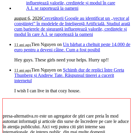
august 6, 2026
Cercetătorii Google au identificat un „vector al
conștiinței” în modelele de Inteligență Artificială. Studiul arată
cum barierele de siguranță influențează valorile, credințele și
modul în care A.I. se raportează la oameni
Tien Nguyen
on
Un bărbat a cheltuit peste 14.000 de
11 ani ago
euro pentru a deveni câine. Cum a fost posibil
Hey guys. These girls need your helps. Hurry up!!
Tien Nguyen
on
Schimb dur de replici între Greta
11 ani ago
Thunberg și Andrew Tate. Răspunsul tinerei a cucerit
internetul
I wish I can live in that cozy house.
presa-alternativa.ro este un agregator de ştiri care preia în mod
automat informaţii şi articole din surse de încredere pe care le aduce
în atenţia publicului. Aici veţi putea citi ştiri interne sau
internaţionale, de interes public, din mai multe domenii.