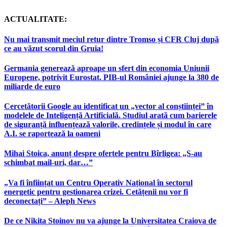
ACTUALITATE:
Nu mai transmit meciul retur dintre Tromso și CFR Cluj după
ce au văzut scorul din Gruia!
Germania generează aproape un sfert din economia Uniunii
Europene, potrivit Eurostat. PIB-ul României ajunge la 380 de
miliarde de euro
Cercetătorii Google au identificat un „vector al conștiinței” în
modelele de Inteligență Artificială. Studiul arată cum barierele
de siguranță influențează valorile, credințele și modul în care
A.I. se raportează la oameni
Mihai Stoica, anunț despre ofertele pentru Bîrligea: „S-au
schimbat mail-uri, dar…”
„Va fi înființat un Centru Operativ Național în sectorul
energetic pentru gestionarea crizei. Cetățenii nu vor fi
deconectați” – Aleph News
De ce Nikita Stoinov nu va ajunge la Universitatea Craiova de