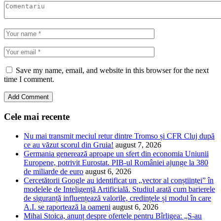
Save my name, email, and website in this browser for the next
time I comment.
Cele mai recente
Nu mai transmit meciul retur dintre Tromso și CFR Cluj după
ce au văzut scorul din Gruia!
august 7, 2026
Germania generează aproape un sfert din economia Uniunii
Europene, potrivit Eurostat. PIB-ul României ajunge la 380
de miliarde de euro
august 6, 2026
Cercetătorii Google au identificat un „vector al conștiinței” în
modelele de Inteligență Artificială. Studiul arată cum barierele
de siguranță influențează valorile, credințele și modul în care
A.I. se raportează la oameni
august 6, 2026
Mihai Stoica, anunț despre ofertele pentru Bîrligea: „S-au