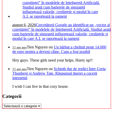
august 6, 2026
Cercetătorii Google au identificat un „vector al
conștiinței” în modelele de Inteligență Artificială. Studiul arată
cum barierele de siguranță influențează valorile, credințele și
modul în care A.I. se raportează la oameni
Tien Nguyen
on
Un bărbat a cheltuit peste 14.000
11 ani ago
de euro pentru a deveni câine. Cum a fost posibil
Hey guys. These girls need your helps. Hurry up!!
Tien Nguyen
on
Schimb dur de replici între Greta
11 ani ago
Thunberg și Andrew Tate. Răspunsul tinerei a cucerit
internetul
I wish I can live in that cozy house.
Categorii
Categorii