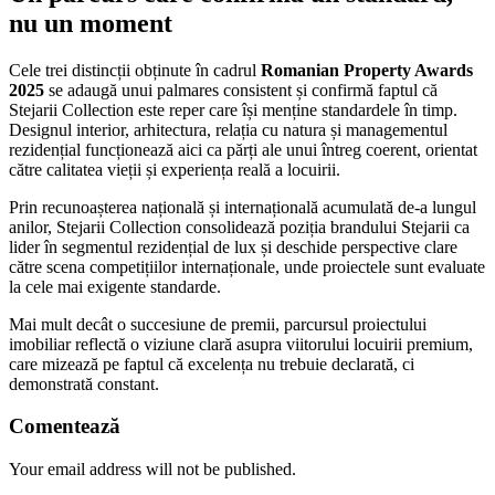
nu un moment
Cele trei distincții obținute în cadrul
Romanian Property Awards
2025
se adaugă unui palmares consistent și confirmă faptul că
Stejarii Collection este reper care își menține standardele în timp.
Designul interior, arhitectura, relația cu natura și managementul
rezidențial funcționează aici ca părți ale unui întreg coerent, orientat
către calitatea vieții și experiența reală a locuirii.
Prin recunoașterea națională și internațională acumulată de-a lungul
anilor, Stejarii Collection consolidează poziția brandului Stejarii ca
lider în segmentul rezidențial de lux și deschide perspective clare
către scena competițiilor internaționale, unde proiectele sunt evaluate
la cele mai exigente standarde.
Mai mult decât o succesiune de premii, parcursul proiectului
imobiliar reflectă o viziune clară asupra viitorului locuirii premium,
care mizează pe faptul că excelența nu trebuie declarată, ci
demonstrată constant.
Comentează
Your email address will not be published.