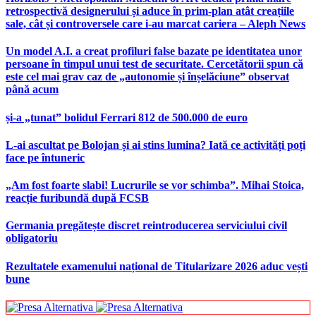
retrospectivă designerului și aduce în prim-plan atât creațiile
sale, cât și controversele care i-au marcat cariera – Aleph News
Un model A.I. a creat profiluri false bazate pe identitatea unor
persoane în timpul unui test de securitate. Cercetătorii spun că
este cel mai grav caz de „autonomie și înșelăciune” observat
până acum
și-a „tunat” bolidul Ferrari 812 de 500.000 de euro
L-ai ascultat pe Bolojan și ai stins lumina? Iată ce activități poți
face pe întuneric
„Am fost foarte slabi! Lucrurile se vor schimba”. Mihai Stoica,
reacție furibundă după FCSB
Germania pregătește discret reintroducerea serviciului civil
obligatoriu
Rezultatele examenului național de Titularizare 2026 aduc vești
bune