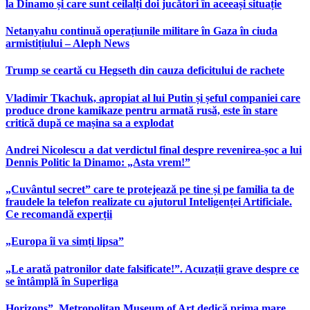
la Dinamo și care sunt ceilalți doi jucători în aceeași situație
Netanyahu continuă operațiunile militare în Gaza în ciuda
armistițiului – Aleph News
Trump se ceartă cu Hegseth din cauza deficitului de rachete
Vladimir Tkachuk, apropiat al lui Putin și șeful companiei care
produce drone kamikaze pentru armată rusă, este în stare
critică după ce mașina sa a explodat
Andrei Nicolescu a dat verdictul final despre revenirea-șoc a lui
Dennis Politic la Dinamo: „Asta vrem!”
„Cuvântul secret” care te protejează pe tine și pe familia ta de
fraudele la telefon realizate cu ajutorul Inteligenței Artificiale.
Ce recomandă experții
„Europa îi va simți lipsa”
„Le arată patronilor date falsificate!”. Acuzații grave despre ce
se întâmplă în Superliga
Horizons”. Metropolitan Museum of Art dedică prima mare