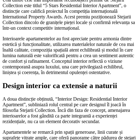
Collection este titlul “5 Stars Residential Interior Apartment”, o
distincție care califică proiectul în competiția internațională
International Property Awards. Acest premiu poziționează Stejarii
Collection dincolo de granițele pieței locale și confirmă relevanța sa
într-un context competitiv internațional.
Interioarele apartamentelor au fost apreciate pentru armonia dintre
estetică și funcționalitate, utilizarea materialelor naturale de cea mai
înaltă calitate, compoziția spațială atent echilibrată și modul în care
lumina naturală este valorificată pentru a crea un sentiment autentic
de confort și rafinament. Conceptul interior reflectă o viziune
contemporană asupra luxului, una care privilegiază echilibrul,
liniștea și coerența, în detrimentul opulenței ostentative.
Design interior ca extensie a naturii
A doua distincție obținută, “Interior Design: Residential Interior
Apartment”, subliniază rolul central pe care designul îl joacă în
filosofia Stejarii Collection. Încă din faza de concept, amenajarea
interioarelor a fost gândită ca parte integrantă a experienței
rezidențiale, nu ca un element decorativ secundar.
Apartamentele se remarcă prin spații generoase, linii curate și
suprafețe vitrate ample, care oferă panorame către pădurea de stejari