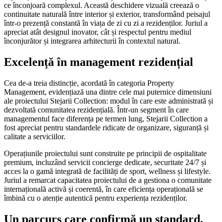
ce înconjoară complexul. Această deschidere vizuală creează o
continuitate naturală între interior și exterior, transformând peisajul
într-o prezență constantă în viața de zi cu zi a rezidenților. Juriul a
apreciat atât designul inovator, cât și respectul pentru mediul
înconjurător și integrarea arhitecturii în contextul natural.
Excelență în management rezidențial
Cea de-a treia distincție, acordată în categoria Property
Management, evidențiază una dintre cele mai puternice dimensiuni
ale proiectului Stejarii Collection: modul în care este administrată și
dezvoltată comunitatea rezidențială. Într-un segment în care
managementul face diferența pe termen lung, Stejarii Collection a
fost apreciat pentru standardele ridicate de organizare, siguranță și
calitate a serviciilor.
Operațiunile proiectului sunt construite pe principii de ospitalitate
premium, incluzând servicii concierge dedicate, securitate 24/7 și
acces la o gamă integrată de facilități de sport, wellness și lifestyle.
Juriul a remarcat capacitatea proiectului de a gestiona o comunitate
internațională activă și coerentă, în care eficiența operațională se
îmbină cu o atenție autentică pentru experiența rezidenților.
Un parcurs care confirmă un standard,