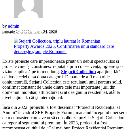
by
admin
ianuarie 24, 2026
ianuarie 24, 2026
Există proiecte care impresionează printr-un debut spectaculos și
proiecte care își construiesc reputația prin consecvență, rigoare și o
viziune aplicată pe termen lung.
Stejarii Collection
aparține, fără
echivoc, celei de-a doua categorii. Departe de a fi o apariție
conjuncturală, Stejarii Collection este rezultatul unui parcurs solid,
confirmat constant de unele dintre cele mai importante jurii din
domeniul imobiliar, arhitectural și al designului rezidențial, atât la
nivel național, cât și internațional.
Încă din 2022, proiectul a fost desemnat “Proiectul Rezidențial al
Anului” în cadrul SEE Property Forum, marcând începutul unei serii
de recunoașteri care aveau să consolideze poziția Stejarii Collection
ca reper al segmentului premium. În 2023, proiectul a fost
recompensat cu titlul de “Cel mai bun Proiect Rezidențial Premium