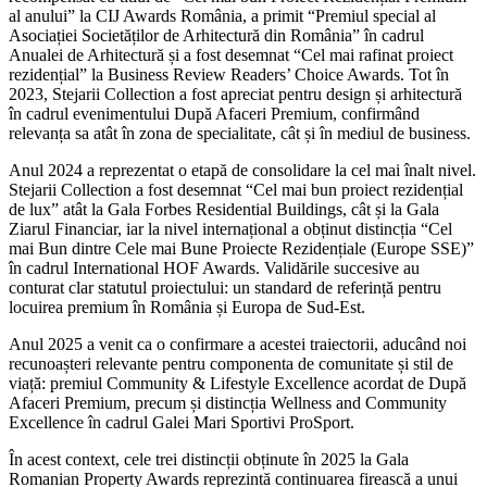
al anului” la CIJ Awards România, a primit “Premiul special al
Asociației Societăților de Arhitectură din România” în cadrul
Anualei de Arhitectură și a fost desemnat “Cel mai rafinat proiect
rezidențial” la Business Review Readers’ Choice Awards. Tot în
2023, Stejarii Collection a fost apreciat pentru design și arhitectură
în cadrul evenimentului După Afaceri Premium, confirmând
relevanța sa atât în zona de specialitate, cât și în mediul de business.
Anul 2024 a reprezentat o etapă de consolidare la cel mai înalt nivel.
Stejarii Collection a fost desemnat “Cel mai bun proiect rezidențial
de lux” atât la Gala Forbes Residential Buildings, cât și la Gala
Ziarul Financiar, iar la nivel internațional a obținut distincția “Cel
mai Bun dintre Cele mai Bune Proiecte Rezidențiale (Europe SSE)”
în cadrul International HOF Awards. Validările succesive au
conturat clar statutul proiectului: un standard de referință pentru
locuirea premium în România și Europa de Sud-Est.
Anul 2025 a venit ca o confirmare a acestei traiectorii, aducând noi
recunoașteri relevante pentru componenta de comunitate și stil de
viață: premiul Community & Lifestyle Excellence acordat de După
Afaceri Premium, precum și distincția Wellness and Community
Excellence în cadrul Galei Mari Sportivi ProSport.
În acest context, cele trei distincții obținute în 2025 la Gala
Romanian Property Awards reprezintă continuarea firească a unui