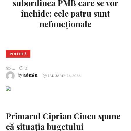
subordinea PMB care se vor
închide: cele patru sunt
nefuncționale
POLITICĂ
...
0
admin
by
IANUARIE 26, 2026
Primarul Ciprian Ciucu spune
că situația bugetului