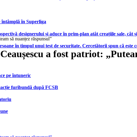
e întâmplă în Superliga
ctivă designerului și aduce în prim-plan atât creațiile sale, cât ș
uteam să nuanțez răspunsul”
ersoane în timpul unui test de securitate. Cercetătorii spun că este
Ceaușescu a fost patriot: „Pute
face pe întuneric
 reacție furibundă după FCSB
atoriu
bune