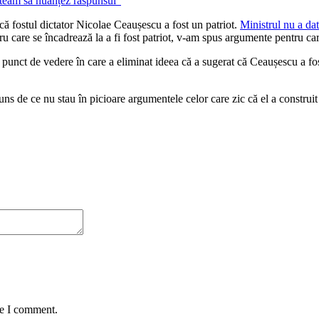
că fostul dictator Nicolae Ceaușescu a fost un patriot.
Ministrul nu a dat
u care se încadrează la a fi fost patriot, v-am spus argumente pentru car
punct de vedere în care a eliminat ideea că a sugerat că Ceaușescu a fost
s de ce nu stau în picioare argumentele celor care zic că el a construit și
me I comment.