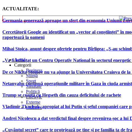
ACTUALITATE:
Germania generează aproape un sfert din economia Uniunii Europ
Cercetătorii Google au identificat un „vector al conștiinței” în mod
raportează la oameni
Mihai Stoica, anunț despre ofertele pentru Bîrligea: „S-au schim
Acasă
„Va fi înființat un Centru Operativ Național în sectorul energetic
Categorii
Business
De ce Nikita Stoinov nu va ajunge la Universitatea Craiova de la Di
Știință
Sport
Netanyahu continuă operațiunile militare în Gaza în ciuda armist
Sănătate
Politică
Trump se ceartă cu Hegseth din cauza deficitului de rachete
Lifestyle
Externe
Vladimir Tkachuk, apropiat al lui Putin și șeful companiei care 
Călătorii
Andrei Nicolescu a dat verdictul final despre revenirea-șoc a lui
„Cuvântul secret” care te protejează pe tine și pe familia ta de fra