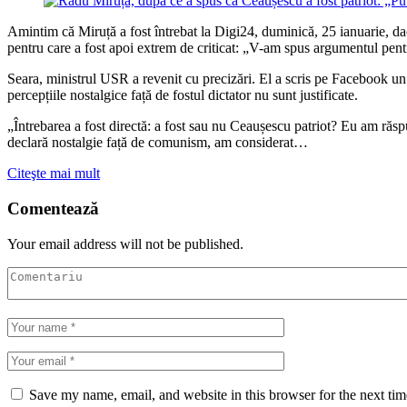
Amintim că Miruță a fost întrebat la Digi24, duminică, 25 ianuarie, da
pentru care a fost apoi extrem de criticat: „V-am spus argumentul pentr
Seara, ministrul USR a revenit cu precizări. El a scris pe Facebook un 
percepțiile nostalgice față de fostul dictator nu sunt justificate.
„Întrebarea a fost directă: a fost sau nu Ceaușescu patriot? Eu am răspun
declară nostalgie față de comunism, am considerat…
Citeşte mai mult
Comentează
Your email address will not be published.
Save my name, email, and website in this browser for the next ti