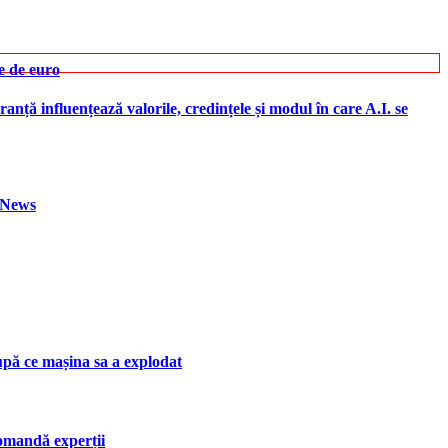
e de euro
ranță influențează valorile, credințele și modul în care A.I. se
h News
upă ce mașina sa a explodat
ecomandă experții