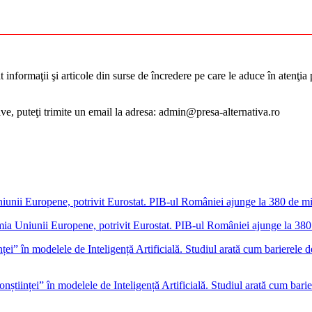
informaţii şi articole din surse de încredere pe care le aduce în atenţia pu
tive, puteţi trimite un email la adresa: admin@presa-alternativa.ro
a Uniunii Europene, potrivit Eurostat. PIB-ul României ajunge la 380
onștiinței” în modelele de Inteligență Artificială. Studiul arată cum barie