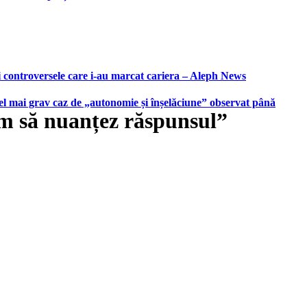
i controversele care i-au marcat cariera – Aleph News
 cel mai grav caz de „autonomie și înșelăciune” observat până
am să nuanțez răspunsul”