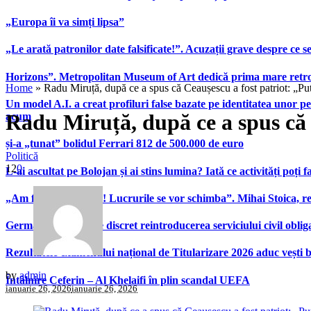
„Europa îi va simți lipsa”
„Le arată patronilor date falsificate!”. Acuzații grave despre ce s
Horizons”. Metropolitan Museum of Art dedică prima mare retrospe
Home
»
Radu Miruță, după ce a spus că Ceaușescu a fost patriot: „P
Un model A.I. a creat profiluri false bazate pe identitatea unor p
Radu Miruță, după ce a spus că 
acum
și-a „tunat” bolidul Ferrari 812 de 500.000 de euro
Politică
12
0
L-ai ascultat pe Bolojan și ai stins lumina? Iată ce activități poți 
„Am fost foarte slabi! Lucrurile se vor schimba”. Mihai Stoica,
Germania pregătește discret reintroducerea serviciului civil oblig
Rezultatele examenului național de Titularizare 2026 aduc vești 
by
admin
Întâlnire Ceferin – Al Khelaifi în plin scandal UEFA
ianuarie 26, 2026
ianuarie 26, 2026