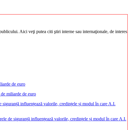
blicului. Aici veţi putea citi ştiri interne sau internaţionale, de interes
 de miliarde de euro
rele de siguranță influențează valorile, credințele și modul în care A.I.