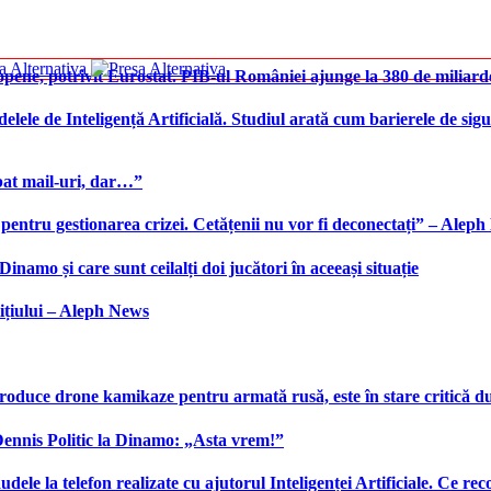
ene, potrivit Eurostat. PIB-ul României ajunge la 380 de miliard
elele de Inteligență Artificială. Studiul arată cum barierele de sigu
bat mail-uri, dar…”
 pentru gestionarea crizei. Cetățenii nu vor fi deconectați” – Alep
namo și care sunt ceilalți doi jucători în aceeași situație
ițiului – Aleph News
produce drone kamikaze pentru armată rusă, este în stare critică d
 Dennis Politic la Dinamo: „Asta vrem!”
udele la telefon realizate cu ajutorul Inteligenței Artificiale. Ce r