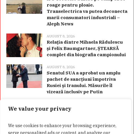
roage pentru ploaie.
Transelectrica va putea deconecta
marii consumatori industriali –
Aleph News
AUGUST 8, 2026
Relația dintre Mihaela Rădulescu
și Felix Baumgartner, ȘTEARSĂ
complet din biografia campionului
AUGUST 8, 2026
Senatul SUA a aprobat un amplu
pachet de sancțiuni împotriva
Rusiei și Iranului. Măsurile îl
vizează inclusiv pe Putin
We value your privacy
Categorii
We use cookies to enhance your browsing experience,
serve personalized ads or content, and analyze our