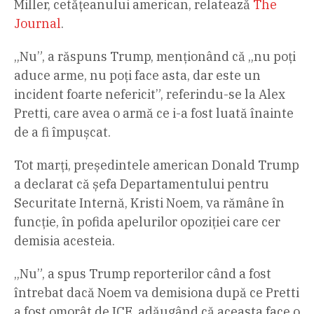
Miller, cetățeanului american, relatează
The
Journal
.
„Nu”, a răspuns Trump, menționând că „nu poți
aduce arme, nu poți face asta, dar este un
incident foarte nefericit”, referindu-se la Alex
Pretti, care avea o armă ce i-a fost luată înainte
de a fi împușcat.
Tot marți, președintele american Donald Trump
a declarat că șefa Departamentului pentru
Securitate Internă, Kristi Noem, va rămâne în
funcție, în pofida apelurilor opoziției care cer
demisia acesteia.
„Nu”, a spus Trump reporterilor când a fost
întrebat dacă Noem va demisiona după ce Pretti
a fost omorât de ICE, adăugând că aceasta face o