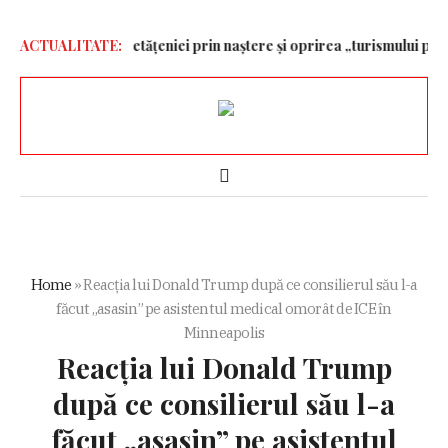
strângerea cetățeniei prin naștere și oprirea „turismului pentru 
ACTUALITATE:
Home
»
Reacția lui Donald Trump după ce consilierul său l-a
făcut „asasin” pe asistentul medical omorât de ICE în
Minneapolis
Reacția lui Donald Trump
după ce consilierul său l-a
făcut „asasin” pe asistentul