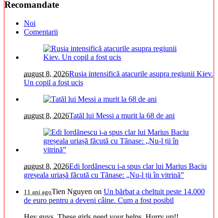
Recomandate
Noi
Comentarii
august 8, 2026
Rusia intensifică atacurile asupra regiunii Kiev.
Un copil a fost ucis
august 8, 2026
Tatăl lui Messi a murit la 68 de ani
august 8, 2026
Edi Iordănescu i-a spus clar lui Marius Baciu
greșeala uriașă făcută cu Tănase: „Nu-l ții în vitrină”
Tien Nguyen
on
Un bărbat a cheltuit peste 14.000
11 ani ago
de euro pentru a deveni câine. Cum a fost posibil
Hey guys. These girls need your helps. Hurry up!!