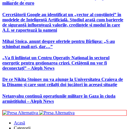
miliarde de euro
Cercetătorii Google au identificat un „vector al conștiinței” în
modelele de Inteligență Artificială. Studiul arată cum barierele
de siguranță influențează valorile, credințele și modul în care
A.I. se raportează la oameni
Mihai Stoica, anunț despre ofertele pentru Bîrligea: „S-au
schimbat mail-uri, dar…”
„Va fi înființat un Centru Operativ Național în sectorul
energetic pentru gestionarea crizei. Cetățenii nu vor fi
deconectați” – Aleph News
De ce Nikita Stoinov nu va ajunge la Universitatea Craiova de
la Dinamo și care sunt ceilalți doi jucători în aceeași situație
Netanyahu continuă operațiunile militare în Gaza în ciuda
armistițiului – Aleph News
Acasă
Categorii