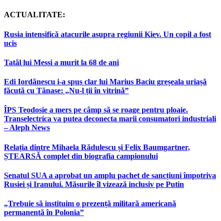
ACTUALITATE:
Rusia intensifică atacurile asupra regiunii Kiev. Un copil a fost
ucis
Tatăl lui Messi a murit la 68 de ani
Edi Iordănescu i-a spus clar lui Marius Baciu greșeala uriașă
făcută cu Tănase: „Nu-l ții în vitrină”
ÎPS Teodosie a mers pe câmp să se roage pentru ploaie.
Transelectrica va putea deconecta marii consumatori industriali
– Aleph News
Relația dintre Mihaela Rădulescu și Felix Baumgartner,
ȘTEARSĂ complet din biografia campionului
Senatul SUA a aprobat un amplu pachet de sancțiuni împotriva
Rusiei și Iranului. Măsurile îl vizează inclusiv pe Putin
„Trebuie să instituim o prezență militară americană
permanentă în Polonia”