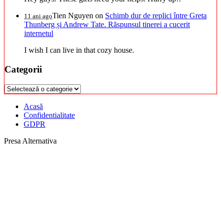
Tien Nguyen
on
Schimb dur de replici între Greta
11 ani ago
Thunberg și Andrew Tate. Răspunsul tinerei a cucerit
internetul
I wish I can live in that cozy house.
Categorii
Categorii
Acasă
Confidentialitate
GDPR
Presa Alternativa