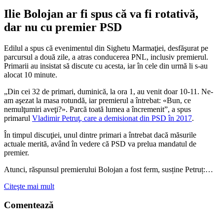
Ilie Bolojan ar fi spus că va fi rotativă,
dar nu cu premier PSD
Edilul a spus că evenimentul din Sighetu Marmaţiei, desfăşurat pe
parcursul a două zile, a atras conducerea PNL, inclusiv premierul.
Primarii au insistat să discute cu acesta, iar în cele din urmă li s-au
alocat 10 minute.
„Din cei 32 de primari, duminică, la ora 1, au venit doar 10-11. Ne-
am aşezat la masa rotundă, iar premierul a întrebat: «Bun, ce
nemulţumiri aveţi?». Parcă toată lumea a încremenit”, a spus
primarul
Vladimir Petruţ, care a demisionat din PSD în 2017
.
În timpul discuţiei, unul dintre primari a întrebat dacă măsurile
actuale merită, având în vedere că PSD va prelua mandatul de
premier.
Atunci, răspunsul premierului Bolojan a fost ferm, susține Petruț:…
Citeşte mai mult
Comentează