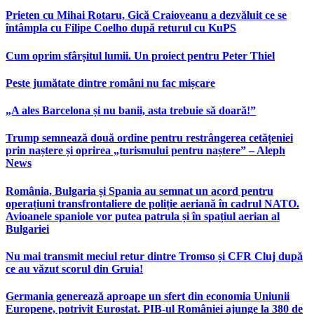
Prieten cu Mihai Rotaru, Gică Craioveanu a dezvăluit ce se
întâmpla cu Filipe Coelho după returul cu KuPS
Cum oprim sfârșitul lumii. Un proiect pentru Peter Thiel
Peste jumătate dintre români nu fac mișcare
„A ales Barcelona și nu banii, asta trebuie să doară!”
Trump semnează două ordine pentru restrângerea cetățeniei
prin naștere și oprirea „turismului pentru naștere” – Aleph
News
România, Bulgaria și Spania au semnat un acord pentru
operațiuni transfrontaliere de poliție aeriană în cadrul NATO.
Avioanele spaniole vor putea patrula și în spațiul aerian al
Bulgariei
Nu mai transmit meciul retur dintre Tromso și CFR Cluj după
ce au văzut scorul din Gruia!
Germania generează aproape un sfert din economia Uniunii
Europene, potrivit Eurostat. PIB-ul României ajunge la 380 de