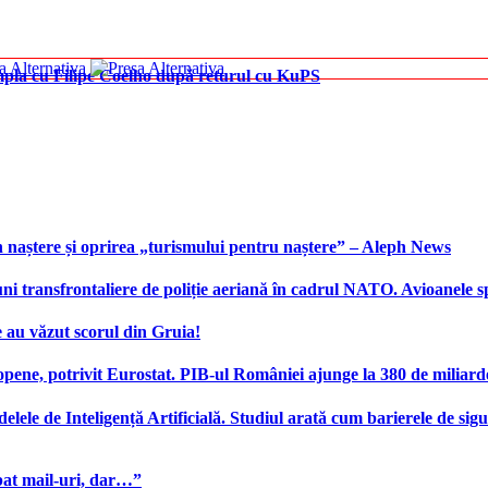
âmpla cu Filipe Coelho după returul cu KuPS
 naștere și oprirea „turismului pentru naștere” – Aleph News
transfrontaliere de poliție aeriană în cadrul NATO. Avioanele span
 au văzut scorul din Gruia!
ene, potrivit Eurostat. PIB-ul României ajunge la 380 de miliard
elele de Inteligență Artificială. Studiul arată cum barierele de sigu
bat mail-uri, dar…”