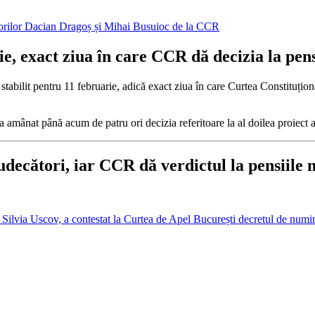
, exact ziua în care CCR dă decizia la pensi
abilit pentru 11 februarie, adică exact ziua în care Curtea Constituțion
amânat până acum de patru ori decizia referitoare la al doilea proiect al
udecători, iar CCR dă verdictul la pensiile 
ilvia Uscov, a contestat la Curtea de Apel București decretul de numi