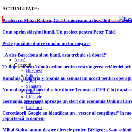
ACTUALITATE:
Prieten cu Mihai Rotaru, Gică Craioveanu a dezvăluit ce se înt
Cum oprim sfârșitul lumii. Un proiect pentru Peter Thiel
Peste jumătate dintre români nu fac mișcare
„A ales Barcelona și nu banii, asta trebuie să doară!”
Acasă
Categorii
Trump semnează două ordine pentru restrângerea cetățeniei prin
Business
Știință
România, Bulgaria și Spania au semnat un acord pentru operațiuni 
Sport
Sănătate
Nu mai transmit meciul retur dintre Tromso și CFR Cluj după ce
Politică
Lifestyle
Germania generează aproape un sfert din economia Uniunii Europ
Externe
Călătorii
Cercetătorii Google au identificat un „vector al conștiinței” în mod
raportează la oameni
Mihai Stoica, anunț despre ofertele pentru Bîrligea: „S-au schim