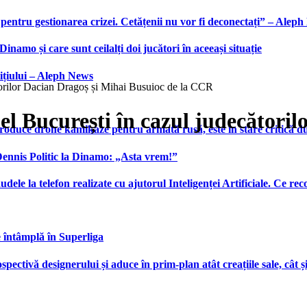
 pentru gestionarea crizei. Cetățenii nu vor fi deconectați” – Alep
namo și care sunt ceilalți doi jucători în aceeași situație
ițiului – Aleph News
ătorilor Dacian Dragoș și Mihai Busuioc de la CCR
pel București în cazul judecători
produce drone kamikaze pentru armată rusă, este în stare critică d
 Dennis Politic la Dinamo: „Asta vrem!”
udele la telefon realizate cu ajutorul Inteligenței Artificiale. Ce r
e întâmplă în Superliga
ctivă designerului și aduce în prim-plan atât creațiile sale, cât ș