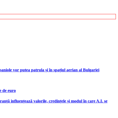
iole vor putea patrula și în spațiul aerian al Bulgariei
e de euro
ranță influențează valorile, credințele și modul în care A.I. se