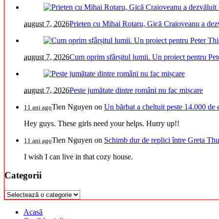
august 7, 2026
Prieten cu Mihai Rotaru, Gică Craioveanu a dezv
august 7, 2026
Cum oprim sfârșitul lumii. Un proiect pentru Pet
august 7, 2026
Peste jumătate dintre români nu fac mișcare
Tien Nguyen
on
Un bărbat a cheltuit peste 14.000 de 
11 ani ago
Hey guys. These girls need your helps. Hurry up!!
Tien Nguyen
on
Schimb dur de replici între Greta Thu
11 ani ago
I wish I can live in that cozy house.
Categorii
Categorii
Acasă