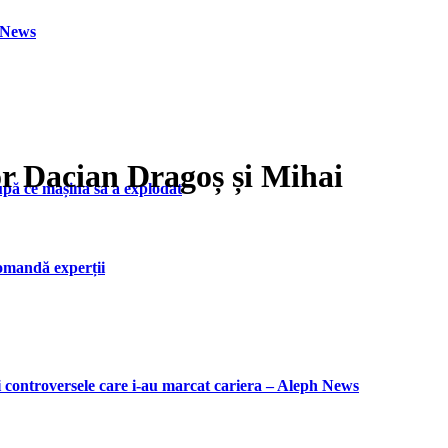
h News
lor Dacian Dragoș și Mihai
upă ce mașina sa a explodat
ecomandă experții
i controversele care i-au marcat cariera – Aleph News