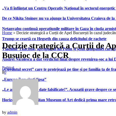
„Va fi înființat un Centru Operativ Național în sectorul energetic
De ce Nikita Stoinov nu va ajunge la Universitatea Craiova de la Di
Netanyahu continuă operațiunile militare în Gaza în ciuda armist
Home
»
Decizie strategică a Curții de Apel București în cazul judec
Trump se ceartă cu Hegseth din cauza deficitului de rachete
Decizie strategică a Curții de A
Vladimir Tkachuk, apropiat al lui Putin și șeful companiei care 
Busuioc de la CCR
Andrei Nicolescu a dat verdictul final despre revenirea-șoc a lui
Politică
„Cuvântul secret” care te protejează pe tine și pe familia ta de fra
8
0
„Europa îi va simți lipsa”
„Le arată patronilor date falsificate!”. Acuzații grave despre ce s
Horizons”. Metropolitan Museum of Art dedică prima mare retrospe
by
admin