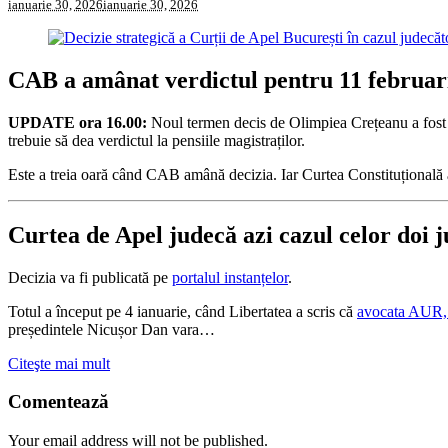
ianuarie 30, 2026
ianuarie 30, 2026
CAB a amânat verdictul pentru 11 februarie
UPDATE ora 16.00:
Noul termen decis de Olimpiea Crețeanu a fost st
trebuie să dea verdictul la pensiile magistraților.
Este a treia oară când CAB amână decizia. Iar Curtea Constituțională a 
Curtea de Apel judecă azi cazul celor doi j
Decizia va fi publicată pe
portalul instanțelor
.
Totul a început pe 4 ianuarie, când Libertatea a scris că
avocata AUR, S
președintele Nicușor Dan vara…
Citeşte mai mult
Comentează
Your email address will not be published.