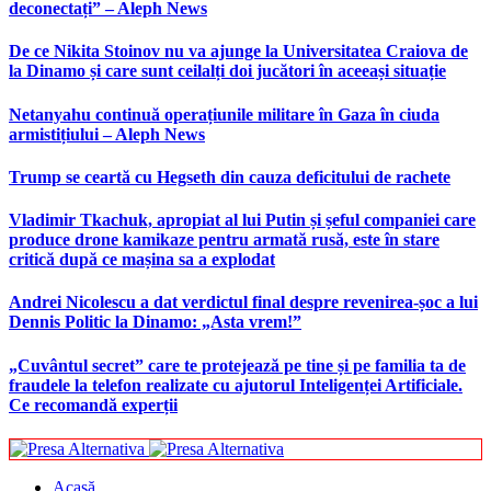
deconectați” – Aleph News
De ce Nikita Stoinov nu va ajunge la Universitatea Craiova de
la Dinamo și care sunt ceilalți doi jucători în aceeași situație
Netanyahu continuă operațiunile militare în Gaza în ciuda
armistițiului – Aleph News
Trump se ceartă cu Hegseth din cauza deficitului de rachete
Vladimir Tkachuk, apropiat al lui Putin și șeful companiei care
produce drone kamikaze pentru armată rusă, este în stare
critică după ce mașina sa a explodat
Andrei Nicolescu a dat verdictul final despre revenirea-șoc a lui
Dennis Politic la Dinamo: „Asta vrem!”
„Cuvântul secret” care te protejează pe tine și pe familia ta de
fraudele la telefon realizate cu ajutorul Inteligenței Artificiale.
Ce recomandă experții
Acasă