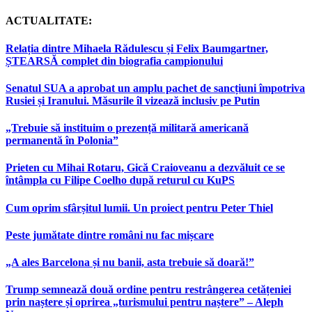
ACTUALITATE:
Relația dintre Mihaela Rădulescu și Felix Baumgartner,
ȘTEARSĂ complet din biografia campionului
Senatul SUA a aprobat un amplu pachet de sancțiuni împotriva
Rusiei și Iranului. Măsurile îl vizează inclusiv pe Putin
„Trebuie să instituim o prezență militară americană
permanentă în Polonia”
Prieten cu Mihai Rotaru, Gică Craioveanu a dezvăluit ce se
întâmpla cu Filipe Coelho după returul cu KuPS
Cum oprim sfârșitul lumii. Un proiect pentru Peter Thiel
Peste jumătate dintre români nu fac mișcare
„A ales Barcelona și nu banii, asta trebuie să doară!”
Trump semnează două ordine pentru restrângerea cetățeniei
prin naștere și oprirea „turismului pentru naștere” – Aleph