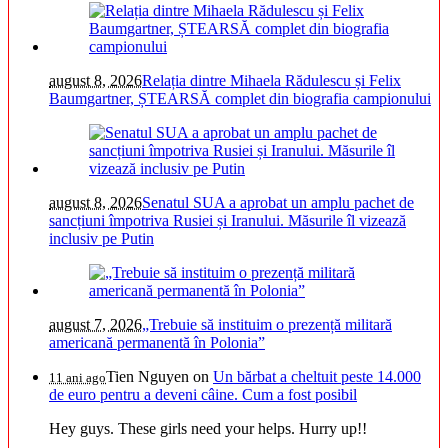
august 8, 2026
Relația dintre Mihaela Rădulescu și Felix
Baumgartner, ȘTEARSĂ complet din biografia campionului
august 8, 2026
Senatul SUA a aprobat un amplu pachet de
sancțiuni împotriva Rusiei și Iranului. Măsurile îl vizează
inclusiv pe Putin
august 7, 2026
„Trebuie să instituim o prezență militară
americană permanentă în Polonia”
Tien Nguyen
on
Un bărbat a cheltuit peste 14.000
11 ani ago
de euro pentru a deveni câine. Cum a fost posibil
Hey guys. These girls need your helps. Hurry up!!