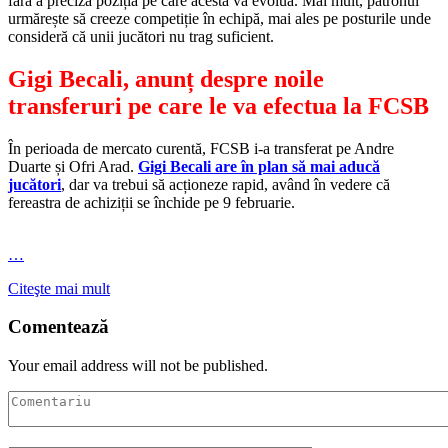
fără a preciza poziția pe care acesta va evolua. Mai mult, patronul
urmărește să creeze competiție în echipă, mai ales pe posturile unde
consideră că unii jucători nu trag suficient.
Gigi Becali, anunț despre noile
transferuri pe care le va efectua la FCSB
În perioada de mercato curentă, FCSB i-a transferat pe Andre
Duarte și Ofri Arad.
Gigi Becali are în plan să mai aducă
jucători
, dar va trebui să acționeze rapid, având în vedere că
fereastra de achiziții se închide pe 9 februarie.
…
Citeşte mai mult
Comentează
Your email address will not be published.