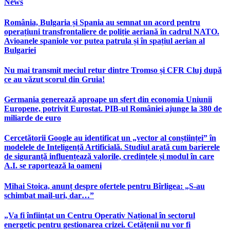
News
România, Bulgaria și Spania au semnat un acord pentru
operațiuni transfrontaliere de poliție aeriană în cadrul NATO.
Avioanele spaniole vor putea patrula și în spațiul aerian al
Bulgariei
Nu mai transmit meciul retur dintre Tromso și CFR Cluj după
ce au văzut scorul din Gruia!
Germania generează aproape un sfert din economia Uniunii
Europene, potrivit Eurostat. PIB-ul României ajunge la 380 de
miliarde de euro
Cercetătorii Google au identificat un „vector al conștiinței” în
modelele de Inteligență Artificială. Studiul arată cum barierele
de siguranță influențează valorile, credințele și modul în care
A.I. se raportează la oameni
Mihai Stoica, anunț despre ofertele pentru Bîrligea: „S-au
schimbat mail-uri, dar…”
„Va fi înființat un Centru Operativ Național în sectorul
energetic pentru gestionarea crizei. Cetățenii nu vor fi