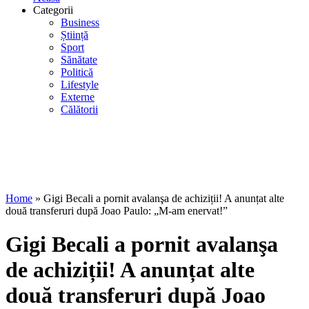
Categorii
Business
Știință
Sport
Sănătate
Politică
Lifestyle
Externe
Călătorii
Home
»
Gigi Becali a pornit avalanşa de achiziții! A anunțat alte
două transferuri după Joao Paulo: „M-am enervat!”
Gigi Becali a pornit avalanşa
de achiziții! A anunțat alte
două transferuri după Joao