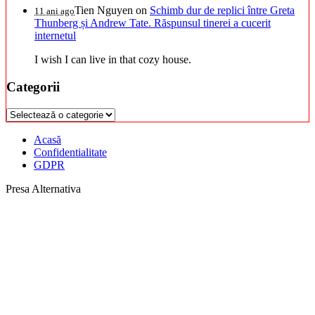
Tien Nguyen
on
Schimb dur de replici între Greta
11 ani ago
Thunberg și Andrew Tate. Răspunsul tinerei a cucerit
internetul
I wish I can live in that cozy house.
Categorii
Categorii
Acasă
Confidentialitate
GDPR
Presa Alternativa