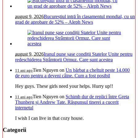
august 9, 2026
Bucureștiul intră în clasamentul mondial, cu un
grad de aprobare de 52% – Aleph News
august 9, 2026
Iranul pune șase condiții Statelor Unite pentru
redeschiderea Strâmtorii Ormuz. Care sunt acestea
Tien Nguyen
on
Un bărbat a cheltuit peste 14.000
11 ani ago
de euro pentru a deveni câine. Cum a fost posibil
Hey guys. These girls need your helps. Hurry up!!
Tien Nguyen
on
Schimb dur de replici între Greta
11 ani ago
Thunberg și Andrew Tate. Răspunsul tinerei a cucerit
internetul
I wish I can live in that cozy house.
Categorii