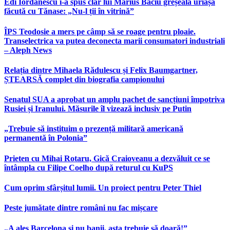
Edi Iordănescu i-a spus clar lui Marius Baciu greșeala uriașă
făcută cu Tănase: „Nu-l ții în vitrină”
ÎPS Teodosie a mers pe câmp să se roage pentru ploaie.
Transelectrica va putea deconecta marii consumatori industriali
– Aleph News
Relația dintre Mihaela Rădulescu și Felix Baumgartner,
ȘTEARSĂ complet din biografia campionului
Senatul SUA a aprobat un amplu pachet de sancțiuni împotriva
Rusiei și Iranului. Măsurile îl vizează inclusiv pe Putin
„Trebuie să instituim o prezență militară americană
permanentă în Polonia”
Prieten cu Mihai Rotaru, Gică Craioveanu a dezvăluit ce se
întâmpla cu Filipe Coelho după returul cu KuPS
Cum oprim sfârșitul lumii. Un proiect pentru Peter Thiel
Peste jumătate dintre români nu fac mișcare
„A ales Barcelona și nu banii, asta trebuie să doară!”