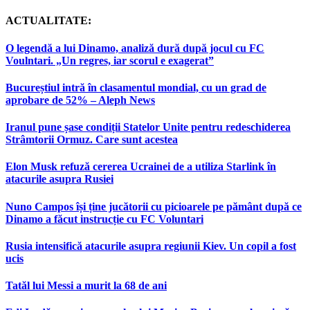
ACTUALITATE:
O legendă a lui Dinamo, analiză dură după jocul cu FC
Voulntari. „Un regres, iar scorul e exagerat”
Bucureștiul intră în clasamentul mondial, cu un grad de
aprobare de 52% – Aleph News
Iranul pune șase condiții Statelor Unite pentru redeschiderea
Strâmtorii Ormuz. Care sunt acestea
Elon Musk refuză cererea Ucrainei de a utiliza Starlink în
atacurile asupra Rusiei
Nuno Campos își ține jucătorii cu picioarele pe pământ după ce
Dinamo a făcut instrucție cu FC Voluntari
Rusia intensifică atacurile asupra regiunii Kiev. Un copil a fost
ucis
Tatăl lui Messi a murit la 68 de ani