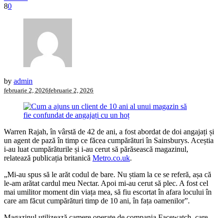
8
0
by
admin
februarie 2, 2026
februarie 2, 2026
Warren Rajah, în vârstă de 42 de ani, a fost abordat de doi angajați și
un agent de pază în timp ce făcea cumpărături în Sainsburys. Aceștia
i-au luat cumpărăturile și i-au cerut să părăsească magazinul,
relatează publicația britanică
Metro.co.uk
.
„Mi-au spus să le arăt codul de bare. Nu știam la ce se referă, așa că
le-am arătat cardul meu Nectar. Apoi mi-au cerut să plec. A fost cel
mai umilitor moment din viața mea, să fiu escortat în afara locului în
care am făcut cumpărături timp de 10 ani, în fața oamenilor”.
Magazinul utilizează camere operate de compania Facewatch, care,