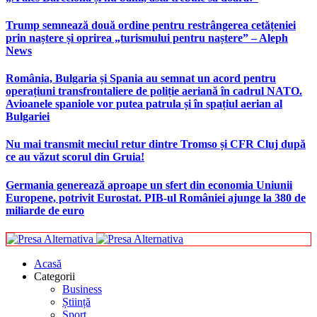
Trump semnează două ordine pentru restrângerea cetățeniei
prin naștere și oprirea „turismului pentru naștere” – Aleph
News
România, Bulgaria și Spania au semnat un acord pentru
operațiuni transfrontaliere de poliție aeriană în cadrul NATO.
Avioanele spaniole vor putea patrula și în spațiul aerian al
Bulgariei
Nu mai transmit meciul retur dintre Tromso și CFR Cluj după
ce au văzut scorul din Gruia!
Germania generează aproape un sfert din economia Uniunii
Europene, potrivit Eurostat. PIB-ul României ajunge la 380 de
miliarde de euro
Acasă
Categorii
Business
Știință
Sport