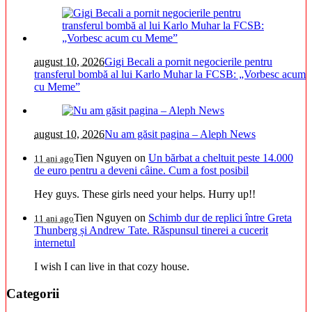
august 10, 2026
Gigi Becali a pornit negocierile pentru
transferul bombă al lui Karlo Muhar la FCSB: „Vorbesc acum
cu Meme”
august 10, 2026
Nu am găsit pagina – Aleph News
Tien Nguyen
on
Un bărbat a cheltuit peste 14.000
11 ani ago
de euro pentru a deveni câine. Cum a fost posibil
Hey guys. These girls need your helps. Hurry up!!
Tien Nguyen
on
Schimb dur de replici între Greta
11 ani ago
Thunberg și Andrew Tate. Răspunsul tinerei a cucerit
internetul
I wish I can live in that cozy house.
Categorii