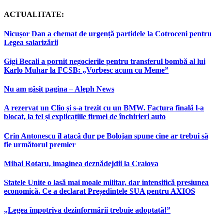
ACTUALITATE:
Nicușor Dan a chemat de urgență partidele la Cotroceni pentru
Legea salarizării
Gigi Becali a pornit negocierile pentru transferul bombă al lui
Karlo Muhar la FCSB: „Vorbesc acum cu Meme”
Nu am găsit pagina – Aleph News
A rezervat un Clio și s-a trezit cu un BMW. Factura finală l-a
blocat, la fel și explicațiile firmei de închirieri auto
Crin Antonescu îl atacă dur pe Bolojan spune cine ar trebui să
fie următorul premier
Mihai Rotaru, imaginea deznădejdii la Craiova
Statele Unite o lasă mai moale militar, dar intensifică presiunea
economică. Ce a declarat Președintele SUA pentru AXIOS
„Legea împotriva dezinformării trebuie adoptată!”