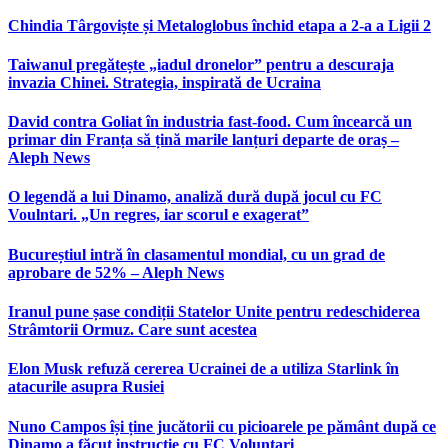
Chindia Târgoviște și Metaloglobus închid etapa a 2-a a Ligii 2
Taiwanul pregătește „iadul dronelor” pentru a descuraja
invazia Chinei. Strategia, inspirată de Ucraina
David contra Goliat în industria fast-food. Cum încearcă un
primar din Franța să țină marile lanțuri departe de oraș –
Aleph News
O legendă a lui Dinamo, analiză dură după jocul cu FC
Voulntari. „Un regres, iar scorul e exagerat”
Bucureștiul intră în clasamentul mondial, cu un grad de
aprobare de 52% – Aleph News
Iranul pune șase condiții Statelor Unite pentru redeschiderea
Strâmtorii Ormuz. Care sunt acestea
Elon Musk refuză cererea Ucrainei de a utiliza Starlink în
atacurile asupra Rusiei
Nuno Campos își ține jucătorii cu picioarele pe pământ după ce
Dinamo a făcut instrucție cu FC Voluntari