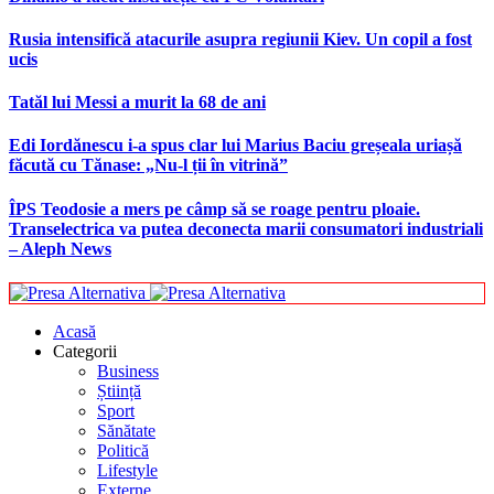
Rusia intensifică atacurile asupra regiunii Kiev. Un copil a fost
ucis
Tatăl lui Messi a murit la 68 de ani
Edi Iordănescu i-a spus clar lui Marius Baciu greșeala uriașă
făcută cu Tănase: „Nu-l ții în vitrină”
ÎPS Teodosie a mers pe câmp să se roage pentru ploaie.
Transelectrica va putea deconecta marii consumatori industriali
– Aleph News
Acasă
Categorii
Business
Știință
Sport
Sănătate
Politică
Lifestyle
Externe