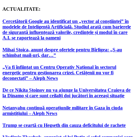
ACTUALITATE:
Cercetătorii Google au identificat un „vector al conștiinței” în
modelele de Inteligență Artificială. Studiul arată cum barierele
de siguranță influențează valorile, credințele și modul în care
A.I. se raportează la oameni
Mihai Stoica, anunț despre ofertele pentru Bîrligea: „S-au
schimbat mail-uri, dar…”
„Va fi înființat un Centru Operativ Național în sectorul
energetic pentru gestionarea crizei. Cetățenii nu vor fi
deconectați” – Aleph News
De ce Nikita Stoinov nu va ajunge la Universitatea Craiova de
la Dinamo și care sunt ceilalți doi jucători în aceeași situație
Netanyahu continuă operațiunile militare în Gaza în ciuda
armistițiului – Aleph News
Trump se ceartă cu Hegseth din cauza deficitului de rachete