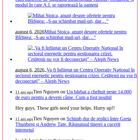
modul în care A.I. se raportează la oameni
august 6, 2026
Mihai Stoica, anunț despre ofertele pentru
Bîrligea: „S-au schimbat mail-uri, dar…”
august 6, 2026
„Va fi înființat un Centru Operativ Național în
sectorul energetic pentru gestionarea crizei. Cetățenii nu vor fi
deconectați” – Aleph News
Tien Nguyen
on
Un bărbat a cheltuit peste 14.000
11 ani ago
de euro pentru a deveni câine. Cum a fost posibil
Hey guys. These girls need your helps. Hurry up!!
Tien Nguyen
on
Schimb dur de replici între Greta
11 ani ago
Thunberg și Andrew Tate. Răspunsul tinerei a cucerit
internetul