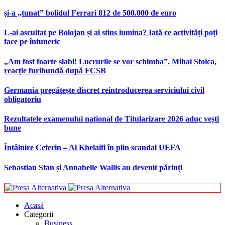
și-a „tunat” bolidul Ferrari 812 de 500.000 de euro
L-ai ascultat pe Bolojan și ai stins lumina? Iată ce activități poți
face pe întuneric
„Am fost foarte slabi! Lucrurile se vor schimba”. Mihai Stoica,
reacție furibundă după FCSB
Germania pregătește discret reintroducerea serviciului civil
obligatoriu
Rezultatele examenului național de Titularizare 2026 aduc vești
bune
Întâlnire Ceferin – Al Khelaifi în plin scandal UEFA
Sebastian Stan și Annabelle Wallis au devenit părinți
Acasă
Categorii
Business