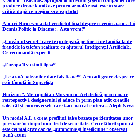
Vladimir Tkachuk, apropiat al lui Putin și șeful companiei care
produce drone kamikaze pentru armată rusă, este în stare
critică după ce mașina sa a explodat
Andrei Nicolescu a dat verdictul final despre revenirea-șoc a lui
Dennis Politic la Dinamo: „Asta vrem!”
„Cuvântul secret” care te protejează pe tine și pe familia ta de
fraudele la telefon realizate cu ajutorul Inteligenței Artificiale.
Ce recomandă experții
„Europa îi va simți lipsa”
„Le arată patronilor date falsificate!”. Acuzații grave despre ce
se întâmplă în Superliga
Horizons”. Metropolitan Museum of Art dedică prima mare
retrospectivă designerului și aduce în prim-plan atât creațiile
sale, cât și controversele care i-au marcat cariera – Aleph News
Un model A.I. a creat profiluri false bazate pe identitatea unor
persoane în timpul unui test de securitate. Cercetătorii spun că
este cel mai grav caz de „autonomie și înșelăciune” observat
până acum