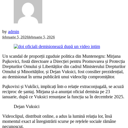
by
admin
februarie 5, 2026
februarie 5, 2026
Un scandal de proporții zguduie politica din Muntenegru: Mirjana
Pajkovici, fostă directoare a Direcției pentru Promovarea și Protecția
Drepturilor Omului și Libertăților din cadrul Ministerului Drepturilor
Omului și Minorităților, și Dejan Vuksici, fost consilier prezidențial,
au demisionat în urma publicării unui videoclip compromițător.
Pajkovixi și Vukšici, implicați într-o relație extraconjugală, se acuză
reciproc de șantaj. Mirjana și-a anunțat oficial demisia pe 23
ianuarie, după ce Vuksici renunțase la funcția sa în decembrie 2025.
Dejan Vuksici
Videoclipul, distribuit online, a adus la lumină relația lor, însă
momentul exact al înregistrării scurse pe rețelele sociale rămâne
necunoscut.