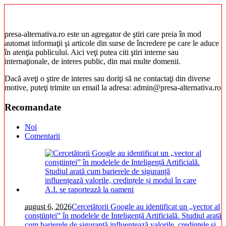
presa-alternativa.ro este un agregator de ştiri care preia în mod
automat informaţii şi articole din surse de încredere pe care le aduce
în atenţia publicului. Aici veţi putea citi ştiri interne sau
internaţionale, de interes public, din mai multe domenii.
Dacă aveţi o ştire de interes sau doriţi să ne contactaţi din diverse
motive, puteţi trimite un email la adresa: admin@presa-alternativa.ro
Recomandate
Noi
Comentarii
august 6, 2026
Cercetătorii Google au identificat un „vector al
conștiinței” în modelele de Inteligență Artificială. Studiul arată
cum barierele de siguranță influențează valorile, credințele și