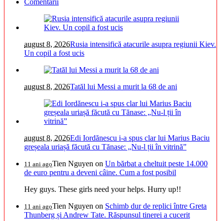
Comentarii
august 8, 2026
Rusia intensifică atacurile asupra regiunii Kiev.
Un copil a fost ucis
august 8, 2026
Tatăl lui Messi a murit la 68 de ani
august 8, 2026
Edi Iordănescu i-a spus clar lui Marius Baciu
greșeala uriașă făcută cu Tănase: „Nu-l ții în vitrină”
Tien Nguyen
on
Un bărbat a cheltuit peste 14.000
11 ani ago
de euro pentru a deveni câine. Cum a fost posibil
Hey guys. These girls need your helps. Hurry up!!
Tien Nguyen
on
Schimb dur de replici între Greta
11 ani ago
Thunberg și Andrew Tate. Răspunsul tinerei a cucerit