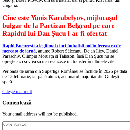
Selo și Botev Plovdiv, din țara natală, dar și pentru Kisvarda, din
Ungaria.
Cine este Yanis Karabelyov, mijlocașul
bulgar de la Partizan Belgrad pe care
Rapidul lui Dan Șucu l-ar fi ofertat
Rapid București a legitimat cinci fotbaliști noi în fereastra de
mercato de iarnă
, anume Robert Sălceanu, Dejan Iliev, Daniel
Paraschiv, Olimpiu Moruațn și Talisson, însă Dan Șucu nu se
oprește aici și vrea să mai realizeze un transfer în ultimele zile.
Perioada de iarnă din Superliga României se închide în 2026 pe data
de 12 februarie, iar până atunci, acționarul majoritar din Giulești
speră…
Citeşte mai mult
Comentează
Your email address will not be published.