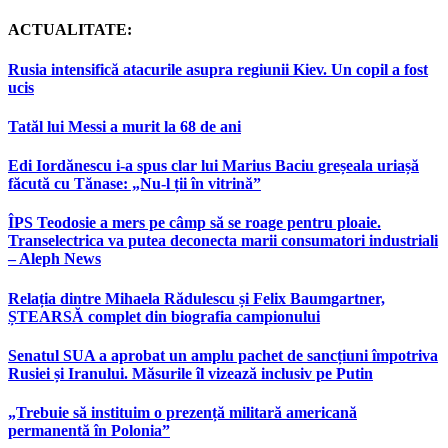
ACTUALITATE:
Rusia intensifică atacurile asupra regiunii Kiev. Un copil a fost
ucis
Tatăl lui Messi a murit la 68 de ani
Edi Iordănescu i-a spus clar lui Marius Baciu greșeala uriașă
făcută cu Tănase: „Nu-l ții în vitrină”
ÎPS Teodosie a mers pe câmp să se roage pentru ploaie.
Transelectrica va putea deconecta marii consumatori industriali
– Aleph News
Relația dintre Mihaela Rădulescu și Felix Baumgartner,
ȘTEARSĂ complet din biografia campionului
Senatul SUA a aprobat un amplu pachet de sancțiuni împotriva
Rusiei și Iranului. Măsurile îl vizează inclusiv pe Putin
„Trebuie să instituim o prezență militară americană
permanentă în Polonia”