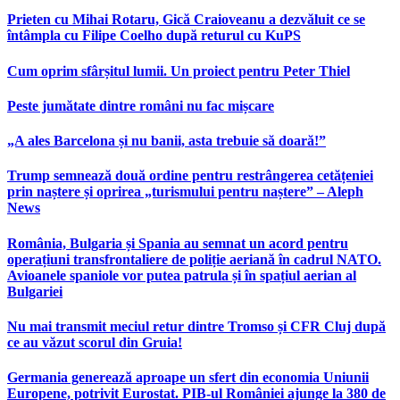
Prieten cu Mihai Rotaru, Gică Craioveanu a dezvăluit ce se
întâmpla cu Filipe Coelho după returul cu KuPS
Cum oprim sfârșitul lumii. Un proiect pentru Peter Thiel
Peste jumătate dintre români nu fac mișcare
„A ales Barcelona și nu banii, asta trebuie să doară!”
Trump semnează două ordine pentru restrângerea cetățeniei
prin naștere și oprirea „turismului pentru naștere” – Aleph
News
România, Bulgaria și Spania au semnat un acord pentru
operațiuni transfrontaliere de poliție aeriană în cadrul NATO.
Avioanele spaniole vor putea patrula și în spațiul aerian al
Bulgariei
Nu mai transmit meciul retur dintre Tromso și CFR Cluj după
ce au văzut scorul din Gruia!
Germania generează aproape un sfert din economia Uniunii
Europene, potrivit Eurostat. PIB-ul României ajunge la 380 de