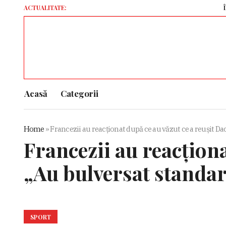
ACTUALITATE:
ÎPS Teodos
Acasă
Categorii
Home
»
Francezii au reacționat după ce au văzut ce a reușit Dac
Francezii au reacționa
„Au bulversat standar
SPORT