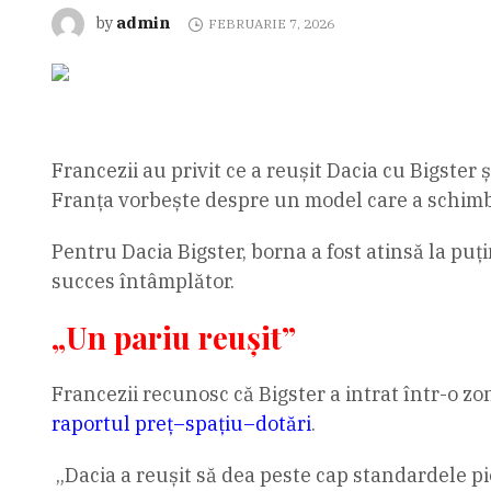
admin
by
FEBRUARIE 7, 2026
Francezii au privit ce a reușit Dacia cu Bigste
Franța vorbește despre un model care a schimb
Pentru Dacia Bigster, borna a fost atinsă la puți
succes întâmplător.
„Un pariu reușit”
Francezii recunosc că Bigster a intrat într-o 
raportul preț–spațiu–dotări
.
„Dacia a reușit să dea peste cap standardele p