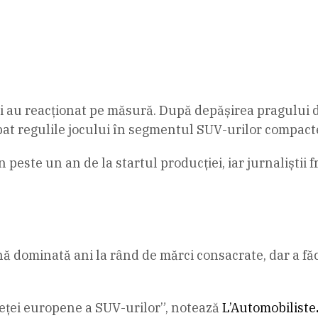
r și au reacționat pe măsură. După depășirea pragului
at regulile jocului în segmentul SUV-urilor compact
n peste un an de la startul producției, iar jurnaliști
zonă dominată ani la rând de mărci consacrate, dar a 
ieței europene a SUV-urilor”, notează
L’Automobiliste