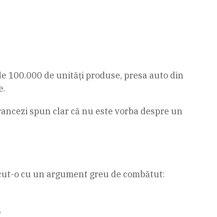
 de 100.000 de unități produse, presa auto din
e.
i francezi spun clar că nu este vorba despre un
făcut-o cu un argument greu de combătut:
.