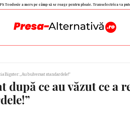
ie a mers pe câmp să se roage pentru ploaie. Transelectrica va putea decon
ia Bigster: „Au bulversat standardele!”
t după ce au văzut ce a r
dele!”