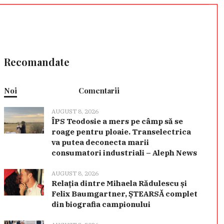
Recomandate
Noi
Comentarii
AUGUST 8, 2026
ÎPS Teodosie a mers pe câmp să se
roage pentru ploaie. Transelectrica
va putea deconecta marii
consumatori industriali – Aleph News
AUGUST 8, 2026
Relația dintre Mihaela Rădulescu și
Felix Baumgartner, ȘTEARSĂ complet
din biografia campionului