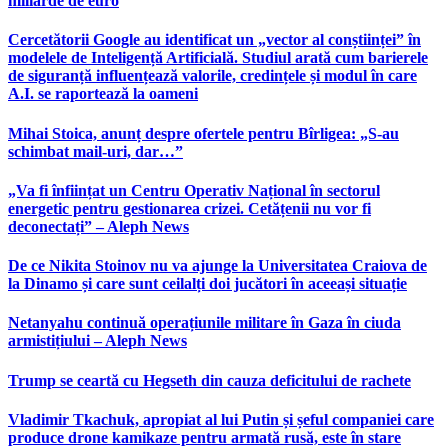
miliarde de euro
Cercetătorii Google au identificat un „vector al conștiinței” în
modelele de Inteligență Artificială. Studiul arată cum barierele
de siguranță influențează valorile, credințele și modul în care
A.I. se raportează la oameni
Mihai Stoica, anunț despre ofertele pentru Bîrligea: „S-au
schimbat mail-uri, dar…”
„Va fi înființat un Centru Operativ Național în sectorul
energetic pentru gestionarea crizei. Cetățenii nu vor fi
deconectați” – Aleph News
De ce Nikita Stoinov nu va ajunge la Universitatea Craiova de
la Dinamo și care sunt ceilalți doi jucători în aceeași situație
Netanyahu continuă operațiunile militare în Gaza în ciuda
armistițiului – Aleph News
Trump se ceartă cu Hegseth din cauza deficitului de rachete
Vladimir Tkachuk, apropiat al lui Putin și șeful companiei care
produce drone kamikaze pentru armată rusă, este în stare