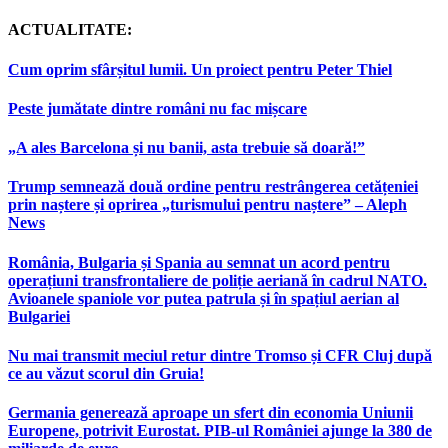
ACTUALITATE:
Cum oprim sfârșitul lumii. Un proiect pentru Peter Thiel
Peste jumătate dintre români nu fac mișcare
„A ales Barcelona și nu banii, asta trebuie să doară!”
Trump semnează două ordine pentru restrângerea cetățeniei
prin naștere și oprirea „turismului pentru naștere” – Aleph
News
România, Bulgaria și Spania au semnat un acord pentru
operațiuni transfrontaliere de poliție aeriană în cadrul NATO.
Avioanele spaniole vor putea patrula și în spațiul aerian al
Bulgariei
Nu mai transmit meciul retur dintre Tromso și CFR Cluj după
ce au văzut scorul din Gruia!
Germania generează aproape un sfert din economia Uniunii
Europene, potrivit Eurostat. PIB-ul României ajunge la 380 de