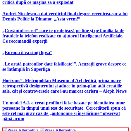
critică după ce mașina sa a explodat
Andrei Nicolescu a dat verdictul final despre revenirea-șoc a lui
Dennis Politic la Dinamo: „Asta vrem!”
„Cuvântul secret” care te protejează pe tine și pe familia ta de
fraudele la telefon realizate cu ajutorul Inteligenței Artificiale.
Ce recomandă experții
„Europa îi va simți lipsa”
„Le arată patronilor date falsificate!”. Acuzații grave despre ce
se întâmplă în Superliga
Horizons”. Metropolitan Museum of Art dedică prima mare
retrospectivă designerului și aduce în prim-plan atât creațiile
sale, cât și controversele care i-au marcat cariera – Aleph News
Un model A.I. a creat profiluri false bazate pe identitatea unor
persoane în timpul unui test de securitate. Cercetătorii spun că
este cel mai grav caz de „autonomie și înșelăciune” observat
până acum