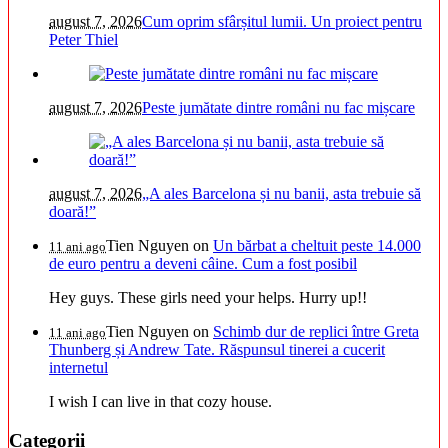
august 7, 2026
Cum oprim sfârșitul lumii. Un proiect pentru
Peter Thiel
august 7, 2026
Peste jumătate dintre români nu fac mișcare
august 7, 2026
„A ales Barcelona și nu banii, asta trebuie să
doară!”
Tien Nguyen
on
Un bărbat a cheltuit peste 14.000
11 ani ago
de euro pentru a deveni câine. Cum a fost posibil
Hey guys. These girls need your helps. Hurry up!!
Tien Nguyen
on
Schimb dur de replici între Greta
11 ani ago
Thunberg și Andrew Tate. Răspunsul tinerei a cucerit
internetul
I wish I can live in that cozy house.
Categorii