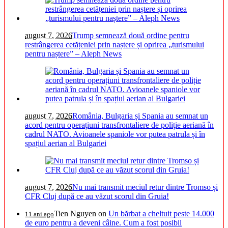
august 7, 2026
Trump semnează două ordine pentru
restrângerea cetățeniei prin naștere și oprirea „turismului
pentru naștere” – Aleph News
august 7, 2026
România, Bulgaria și Spania au semnat un
acord pentru operațiuni transfrontaliere de poliție aeriană în
cadrul NATO. Avioanele spaniole vor putea patrula și în
spațiul aerian al Bulgariei
august 7, 2026
Nu mai transmit meciul retur dintre Tromso și
CFR Cluj după ce au văzut scorul din Gruia!
Tien Nguyen
on
Un bărbat a cheltuit peste 14.000
11 ani ago
de euro pentru a deveni câine. Cum a fost posibil