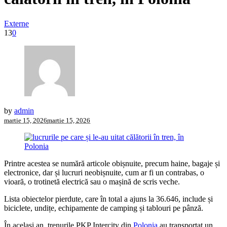
Externe
13
0
by
admin
martie 15, 2026
martie 15, 2026
Printre acestea se numără articole obișnuite, precum haine, bagaje și
electronice, dar și lucruri neobișnuite, cum ar fi un contrabas, o
vioară, o trotinetă electrică sau o mașină de scris veche.
Lista obiectelor pierdute, care în total a ajuns la 36.646, include și
biciclete, undițe, echipamente de camping și tablouri pe pânză.
În același an, trenurile PKP Intercity din
Polonia
au transportat un