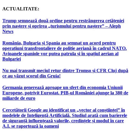
ACTUALITATE:
Trump semnează două ordine pentru restrângerea cetățeniei
prin naștere și oprirea „turismului pentru naștere” – Aleph
News
România, Bulgaria și Spania au semnat un acord pentru
operațiuni transfrontaliere de poliție aeriană în cadrul NATO.
Avioanele spaniole vor putea patrula și în spațiul aerian al
Bulgariei
Nu mai transmit meciul retur dintre Tromso și CFR Cluj după
ce au văzut scorul din Gruia!
Germania generează aproape un sfert din economia Uniunii
Europene, potrivit Eurostat. PIB-ul României ajunge la 380 de
miliarde de euro
Cercetătorii Google au identificat un „vector al conștiinței” în
modelele de Inteligență Artificială. Studiul arată cum barierele
de siguranță influențează valorile, credințele și modul în care
A.I. se raportează la oameni