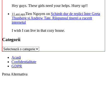
Hey guys. These girls need your helps. Hurry up!!
Tien Nguyen
on
Schimb dur de replici între Greta
11 ani ago
Thunberg și Andrew Tate. Răspunsul tinerei a cucerit
internetul
I wish I can live in that cozy house.
Categorii
Categorii
Acasă
Confidentialitate
GDPR
Presa Alternativa