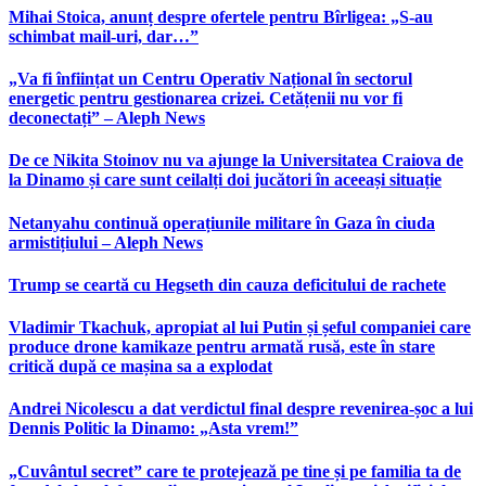
Mihai Stoica, anunț despre ofertele pentru Bîrligea: „S-au
schimbat mail-uri, dar…”
„Va fi înființat un Centru Operativ Național în sectorul
energetic pentru gestionarea crizei. Cetățenii nu vor fi
deconectați” – Aleph News
De ce Nikita Stoinov nu va ajunge la Universitatea Craiova de
la Dinamo și care sunt ceilalți doi jucători în aceeași situație
Netanyahu continuă operațiunile militare în Gaza în ciuda
armistițiului – Aleph News
Trump se ceartă cu Hegseth din cauza deficitului de rachete
Vladimir Tkachuk, apropiat al lui Putin și șeful companiei care
produce drone kamikaze pentru armată rusă, este în stare
critică după ce mașina sa a explodat
Andrei Nicolescu a dat verdictul final despre revenirea-șoc a lui
Dennis Politic la Dinamo: „Asta vrem!”
„Cuvântul secret” care te protejează pe tine și pe familia ta de