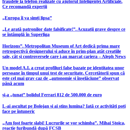
fraudele la telefon realizate cu ajutorul Inteligenței Artificiale.
Ce recomandă experții
„Europa îi va simți lipsa”
„Le arată patronilor date falsificate!”. Acuzații grave despre ce
se întâmplă în Superliga
Horizons”. Metropolitan Museum of Art dedică prima mare
retrospectivă designerului și aduce în prim-plan atât creațiile
sale, cât și controversele care i-au marcat cariera – Aleph News
Un model A.I. a creat profiluri false bazate pe identitatea unor
persoane în timpul unui test de securitate. Cercetătorii spun că
este cel mai grav caz de „autonomie și înșelăciune” observat
până acum
și-a „tunat” bolidul Ferrari 812 de 500.000 de euro
L-ai ascultat pe Bolojan și ai stins lumina? Iată ce activități poți
face pe întuneric
„Am fost foarte slabi! Lucrurile se vor schimba”. Mihai Stoica,
reacție furibundă după FCSB