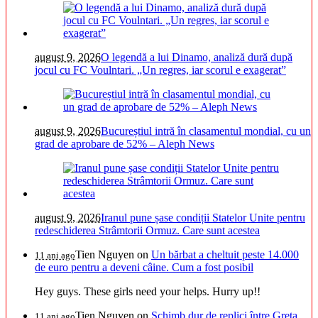
august 9, 2026
O legendă a lui Dinamo, analiză dură după
jocul cu FC Voulntari. „Un regres, iar scorul e exagerat”
august 9, 2026
Bucureștiul intră în clasamentul mondial, cu un
grad de aprobare de 52% – Aleph News
august 9, 2026
Iranul pune șase condiții Statelor Unite pentru
redeschiderea Strâmtorii Ormuz. Care sunt acestea
Tien Nguyen
on
Un bărbat a cheltuit peste 14.000
11 ani ago
de euro pentru a deveni câine. Cum a fost posibil
Hey guys. These girls need your helps. Hurry up!!
Tien Nguyen
on
Schimb dur de replici între Greta
11 ani ago