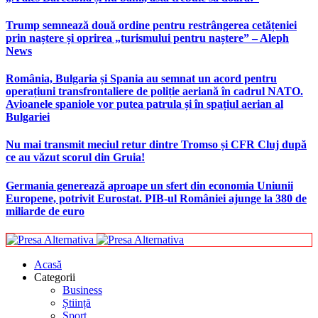
Trump semnează două ordine pentru restrângerea cetățeniei
prin naștere și oprirea „turismului pentru naștere” – Aleph
News
România, Bulgaria și Spania au semnat un acord pentru
operațiuni transfrontaliere de poliție aeriană în cadrul NATO.
Avioanele spaniole vor putea patrula și în spațiul aerian al
Bulgariei
Nu mai transmit meciul retur dintre Tromso și CFR Cluj după
ce au văzut scorul din Gruia!
Germania generează aproape un sfert din economia Uniunii
Europene, potrivit Eurostat. PIB-ul României ajunge la 380 de
miliarde de euro
Acasă
Categorii
Business
Știință
Sport