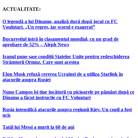
ACTUALITATE:
O legendă a lui Dinamo, analiză dură după jocul cu FC
Voulntari. „Un regres, iar scorul e exagerat”
Bucureștiul intră în clasamentul mondial, cu un grad de
aprobare de 52% – Aleph News
Iranul pune șase condiții Statelor Unite pentru redeschiderea
Strâmtorii Ormuz. Care sunt acestea
Elon Musk refuză cererea Ucrainei de a utiliza Starlink în
atacurile asupra Rusiei
Nuno Campos își ține jucătorii cu picioarele pe pământ după ce
Dinamo a făcut instrucție cu FC Voluntari
Rusia intensifică atacurile asupra regiunii Kiev. Un copil a fost
ucis
Tatăl lui Messi a murit la 68 de ani