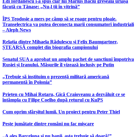
Edi Iordănescu i-a spus clar lui Marius Baciu greșeala uriașă
făcută cu Tănase: „Nu-l ții în vitrină”
ÎPS Teodosie a mers pe câmp să se roage pentru ploaie.
Transelectrica va putea deconecta marii consumatori industriali
– Aleph News
Relația dintre Mihaela Rădulescu și Felix Baumgartner,
ȘTEARSĂ complet din biografia campionului
Senatul SUA a aprobat un amplu pachet de sancțiuni împotriva
Rusiei și Iranului. Măsurile îl vizează inclusiv pe Putin
„Trebuie să instituim o prezență militară americană
permanentă în Polonia”
Prieten cu Mihai Rotaru, Gică Craioveanu a dezvăluit ce se
întâmpla cu Filipe Coelho după returul cu KuPS
Cum oprim sfârșitul lumii. Un proiect pentru Peter Thiel
Peste jumătate dintre români nu fac mișcare
„A ales Barcelona și nu banii, asta trebuie să doară!”