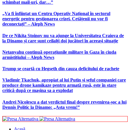
schimbat mail-uri, dar…”
„Va fi înființat un Centru Operativ Național în sectorul
energetic pentru gestionarea crizei. Cetățenii nu vor fi
deconectați” – Aleph News
De ce Nikita Stoinov nu va ajunge la Universitatea Craiova de
la Dinamo și care sunt ceilalți doi jucători în aceeași situație
Netanyahu continuă operațiunile militare în Gaza în ciuda
armistițiului – Aleph News
Trump se ceartă cu Hegseth din cauza deficitului de rachete
Vladimir Tkachuk, apropiat al lui Putin și șeful companiei care
produce drone kamikaze pentru armată rusă, este în stare
critică după ce mașina sa a explodat
Andrei Nicolescu a dat verdictul final despre revenirea-șoc a lui
Dennis Politic la Dinamo: „Asta vrem!”
Acasă