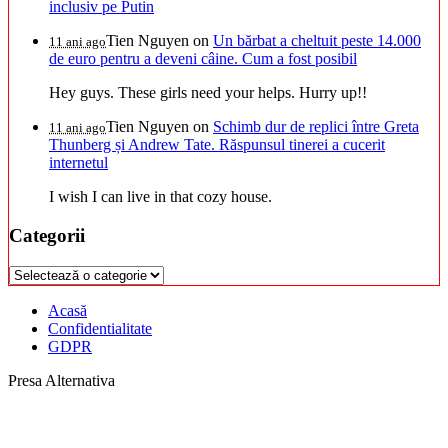
inclusiv pe Putin
Tien Nguyen
on
Un bărbat a cheltuit peste 14.000
11 ani ago
de euro pentru a deveni câine. Cum a fost posibil
Hey guys. These girls need your helps. Hurry up!!
Tien Nguyen
on
Schimb dur de replici între Greta
11 ani ago
Thunberg și Andrew Tate. Răspunsul tinerei a cucerit
internetul
I wish I can live in that cozy house.
Categorii
Categorii
Acasă
Confidentialitate
GDPR
Presa Alternativa