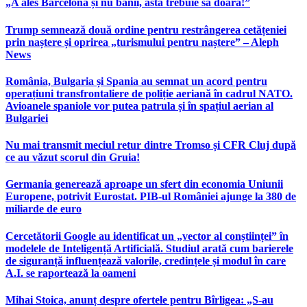
„A ales Barcelona și nu banii, asta trebuie să doară!”
Trump semnează două ordine pentru restrângerea cetățeniei
prin naștere și oprirea „turismului pentru naștere” – Aleph
News
România, Bulgaria și Spania au semnat un acord pentru
operațiuni transfrontaliere de poliție aeriană în cadrul NATO.
Avioanele spaniole vor putea patrula și în spațiul aerian al
Bulgariei
Nu mai transmit meciul retur dintre Tromso și CFR Cluj după
ce au văzut scorul din Gruia!
Germania generează aproape un sfert din economia Uniunii
Europene, potrivit Eurostat. PIB-ul României ajunge la 380 de
miliarde de euro
Cercetătorii Google au identificat un „vector al conștiinței” în
modelele de Inteligență Artificială. Studiul arată cum barierele
de siguranță influențează valorile, credințele și modul în care
A.I. se raportează la oameni
Mihai Stoica, anunț despre ofertele pentru Bîrligea: „S-au