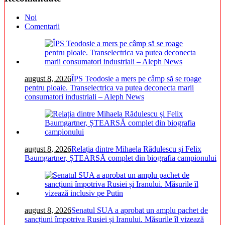
Noi
Comentarii
august 8, 2026
ÎPS Teodosie a mers pe câmp să se roage
pentru ploaie. Transelectrica va putea deconecta marii
consumatori industriali – Aleph News
august 8, 2026
Relația dintre Mihaela Rădulescu și Felix
Baumgartner, ȘTEARSĂ complet din biografia campionului
august 8, 2026
Senatul SUA a aprobat un amplu pachet de
sancțiuni împotriva Rusiei și Iranului. Măsurile îl vizează