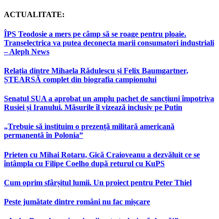
ACTUALITATE:
ÎPS Teodosie a mers pe câmp să se roage pentru ploaie.
Transelectrica va putea deconecta marii consumatori industriali
– Aleph News
Relația dintre Mihaela Rădulescu și Felix Baumgartner,
ȘTEARSĂ complet din biografia campionului
Senatul SUA a aprobat un amplu pachet de sancțiuni împotriva
Rusiei și Iranului. Măsurile îl vizează inclusiv pe Putin
„Trebuie să instituim o prezență militară americană
permanentă în Polonia”
Prieten cu Mihai Rotaru, Gică Craioveanu a dezvăluit ce se
întâmpla cu Filipe Coelho după returul cu KuPS
Cum oprim sfârșitul lumii. Un proiect pentru Peter Thiel
Peste jumătate dintre români nu fac mișcare