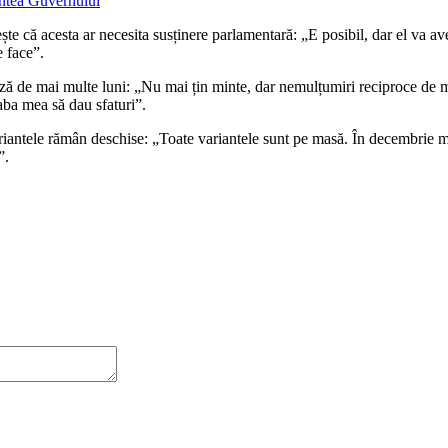
ște că acesta ar necesita susținere parlamentară: „E posibil, dar el va 
 face”.
ză de mai multe luni: „Nu mai țin minte, dar nemulțumiri reciproce de mu
aba mea să dau sfaturi”.
variantele rămân deschise: „Toate variantele sunt pe masă. În decembrie 
”.