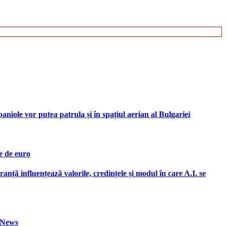
iole vor putea patrula și în spațiul aerian al Bulgariei
e de euro
ranță influențează valorile, credințele și modul în care A.I. se
h News