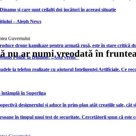
namo și care sunt ceilalți doi jucători în aceeași situație
ițiului – Aleph News
ntea Guvernului
produce drone kamikaze pentru armată rusă, este în stare critică d
ă nu ar numi vreodată în frunte
 Dennis Politic la Dinamo: „Asta vrem!”
udele la telefon realizate cu ajutorul Inteligenței Artificiale. Ce r
e întâmplă în Superliga
ctivă designerului și aduce în prim-plan atât creațiile sale, cât ș
ersoane în timpul unui test de securitate. Cercetătorii spun că este