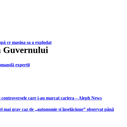
upă ce mașina sa a explodat
a Guvernului
ecomandă experții
i controversele care i-au marcat cariera – Aleph News
 cel mai grav caz de „autonomie și înșelăciune” observat până