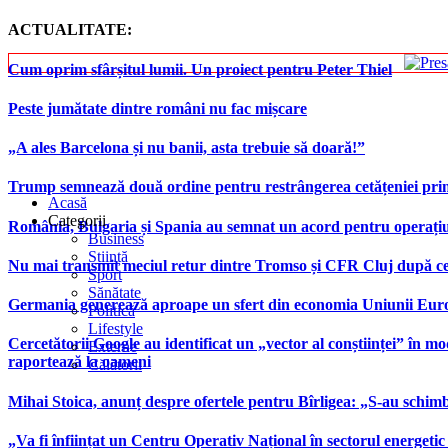
ACTUALITATE:
Cum oprim sfârșitul lumii. Un proiect pentru Peter Thiel
Peste jumătate dintre români nu fac mișcare
„A ales Barcelona și nu banii, asta trebuie să doară!”
Trump semnează două ordine pentru restrângerea cetățeniei prin
Acasă
Categorii
România, Bulgaria și Spania au semnat un acord pentru operațiuni 
Business
Știință
Nu mai transmit meciul retur dintre Tromso și CFR Cluj după ce
Sport
Sănătate
Germania generează aproape un sfert din economia Uniunii Europ
Politică
Lifestyle
Cercetătorii Google au identificat un „vector al conștiinței” în mod
Externe
raportează la oameni
Călătorii
Mihai Stoica, anunț despre ofertele pentru Bîrligea: „S-au schim
„Va fi înființat un Centru Operativ Național în sectorul energetic