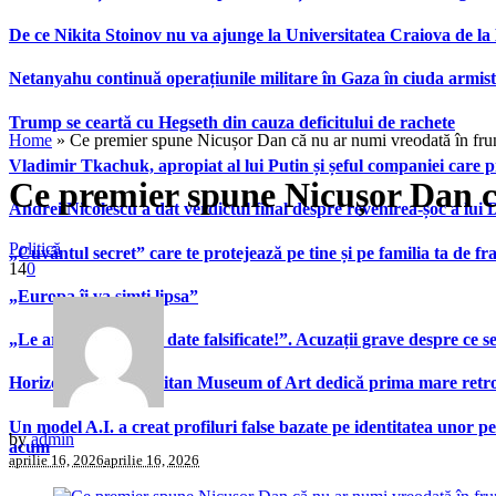
De ce Nikita Stoinov nu va ajunge la Universitatea Craiova de la Di
Netanyahu continuă operațiunile militare în Gaza în ciuda armist
Trump se ceartă cu Hegseth din cauza deficitului de rachete
Home
»
Ce premier spune Nicușor Dan că nu ar numi vreodată în fru
Vladimir Tkachuk, apropiat al lui Putin și șeful companiei care 
Ce premier spune Nicușor Dan c
Andrei Nicolescu a dat verdictul final despre revenirea-șoc a lui
Politică
„Cuvântul secret” care te protejează pe tine și pe familia ta de fra
14
0
„Europa îi va simți lipsa”
„Le arată patronilor date falsificate!”. Acuzații grave despre ce s
Horizons”. Metropolitan Museum of Art dedică prima mare retrospe
Un model A.I. a creat profiluri false bazate pe identitatea unor p
by
admin
acum
aprilie 16, 2026
aprilie 16, 2026