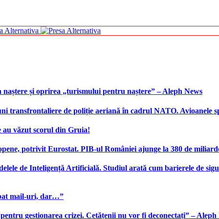
 naștere și oprirea „turismului pentru naștere” – Aleph News
transfrontaliere de poliție aeriană în cadrul NATO. Avioanele span
 au văzut scorul din Gruia!
ene, potrivit Eurostat. PIB-ul României ajunge la 380 de miliard
elele de Inteligență Artificială. Studiul arată cum barierele de sigu
bat mail-uri, dar…”
 pentru gestionarea crizei. Cetățenii nu vor fi deconectați” – Alep