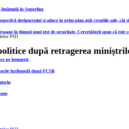
e întâmplă în Superliga
ctivă designerului și aduce în prim-plan atât creațiile sale, cât ș
ersoane în timpul unui test de securitate. Cercetătorii spun că este
ștrilor PSD
politice după retragerea miniștri
face pe întuneric
 reacție furibundă după FCSB
atoriu
bune