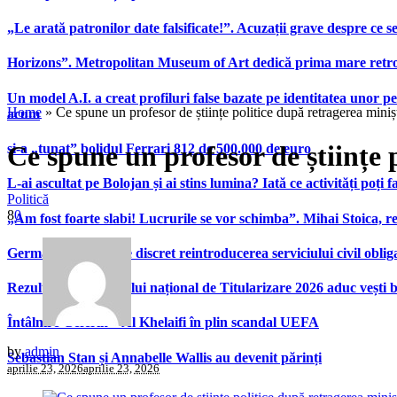
„Le arată patronilor date falsificate!”. Acuzații grave despre ce s
Horizons”. Metropolitan Museum of Art dedică prima mare retrospe
Un model A.I. a creat profiluri false bazate pe identitatea unor p
Home
»
Ce spune un profesor de științe politice după retragerea mini
acum
Ce spune un profesor de științe 
și-a „tunat” bolidul Ferrari 812 de 500.000 de euro
L-ai ascultat pe Bolojan și ai stins lumina? Iată ce activități poți 
Politică
8
0
„Am fost foarte slabi! Lucrurile se vor schimba”. Mihai Stoica,
Germania pregătește discret reintroducerea serviciului civil oblig
Rezultatele examenului național de Titularizare 2026 aduc vești 
Întâlnire Ceferin – Al Khelaifi în plin scandal UEFA
by
admin
Sebastian Stan și Annabelle Wallis au devenit părinți
aprilie 23, 2026
aprilie 23, 2026