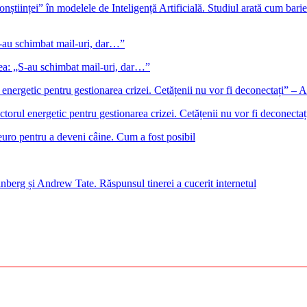
onștiinței” în modelele de Inteligență Artificială. Studiul arată cum barie
gea: „S-au schimbat mail-uri, dar…”
ectorul energetic pentru gestionarea crizei. Cetățenii nu vor fi deconect
euro pentru a deveni câine. Cum a fost posibil
nberg și Andrew Tate. Răspunsul tinerei a cucerit internetul