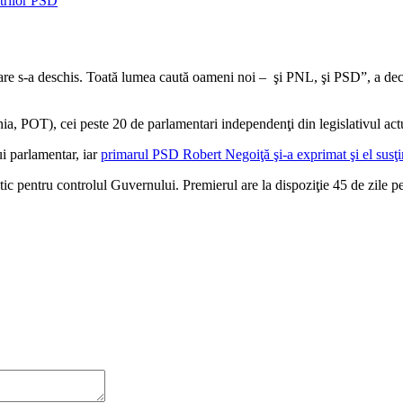
e s-a deschis. Toată lumea caută oameni noi – şi PNL, şi PSD”, a declar
OT), cei peste 20 de parlamentari independenţi din legislativul actual 
i parlamentar, iar
primarul PSD Robert Negoiţă şi-a exprimat şi el susţ
tic pentru controlul Guvernului. Premierul are la dispoziţie 45 de zile pe