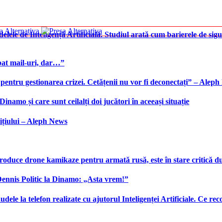
elele de Inteligență Artificială. Studiul arată cum barierele de sigu
bat mail-uri, dar…”
 pentru gestionarea crizei. Cetățenii nu vor fi deconectați” – Alep
namo și care sunt ceilalți doi jucători în aceeași situație
ițiului – Aleph News
produce drone kamikaze pentru armată rusă, este în stare critică d
 Dennis Politic la Dinamo: „Asta vrem!”
udele la telefon realizate cu ajutorul Inteligenței Artificiale. Ce r