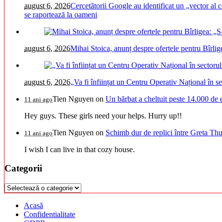
august 6, 2026
Cercetătorii Google au identificat un „vector al c
se raportează la oameni
august 6, 2026
Mihai Stoica, anunț despre ofertele pentru Bîrli
august 6, 2026
„Va fi înființat un Centru Operativ Național în s
Tien Nguyen
on
Un bărbat a cheltuit peste 14.000 de 
11 ani ago
Hey guys. These girls need your helps. Hurry up!!
Tien Nguyen
on
Schimb dur de replici între Greta Thu
11 ani ago
I wish I can live in that cozy house.
Categorii
Categorii
Acasă
Confidentialitate