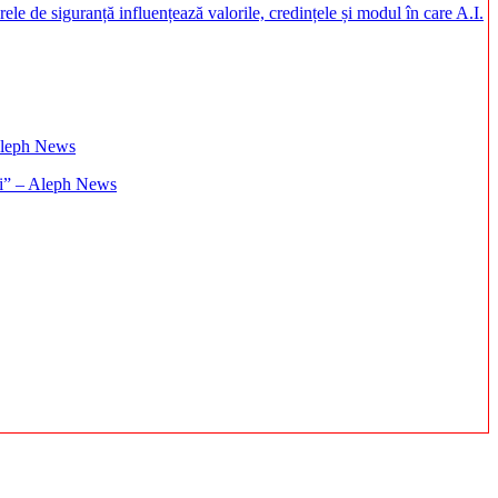
rele de siguranță influențează valorile, credințele și modul în care A.I.
ați” – Aleph News