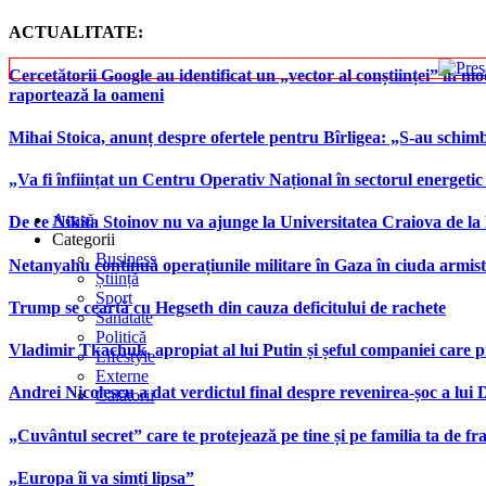
ACTUALITATE:
Cercetătorii Google au identificat un „vector al conștiinței” în mod
raportează la oameni
Mihai Stoica, anunț despre ofertele pentru Bîrligea: „S-au schim
„Va fi înființat un Centru Operativ Național în sectorul energetic
Acasă
De ce Nikita Stoinov nu va ajunge la Universitatea Craiova de la Di
Categorii
Business
Netanyahu continuă operațiunile militare în Gaza în ciuda armist
Știință
Sport
Trump se ceartă cu Hegseth din cauza deficitului de rachete
Sănătate
Politică
Vladimir Tkachuk, apropiat al lui Putin și șeful companiei care 
Lifestyle
Externe
Andrei Nicolescu a dat verdictul final despre revenirea-șoc a lui
Călătorii
„Cuvântul secret” care te protejează pe tine și pe familia ta de fra
„Europa îi va simți lipsa”