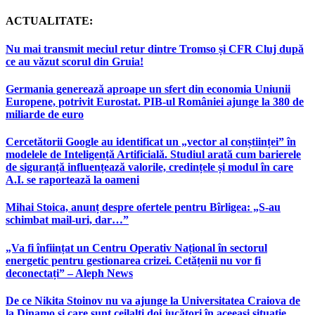
ACTUALITATE:
Nu mai transmit meciul retur dintre Tromso și CFR Cluj după
ce au văzut scorul din Gruia!
Germania generează aproape un sfert din economia Uniunii
Europene, potrivit Eurostat. PIB-ul României ajunge la 380 de
miliarde de euro
Cercetătorii Google au identificat un „vector al conștiinței” în
modelele de Inteligență Artificială. Studiul arată cum barierele
de siguranță influențează valorile, credințele și modul în care
A.I. se raportează la oameni
Mihai Stoica, anunț despre ofertele pentru Bîrligea: „S-au
schimbat mail-uri, dar…”
„Va fi înființat un Centru Operativ Național în sectorul
energetic pentru gestionarea crizei. Cetățenii nu vor fi
deconectați” – Aleph News
De ce Nikita Stoinov nu va ajunge la Universitatea Craiova de
la Dinamo și care sunt ceilalți doi jucători în aceeași situație