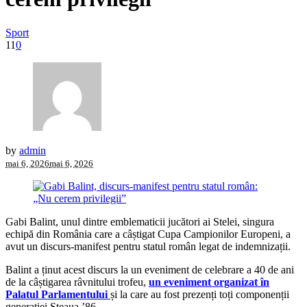
Sport
11
0
by
admin
mai 6, 2026
mai 6, 2026
Gabi Balint, unul dintre emblematicii jucători ai Stelei, singura
echipă din România care a câștigat Cupa Campionilor Europeni, a
avut un discurs-manifest pentru statul român legat de indemnizații.
Balint a ținut acest discurs la un eveniment de celebrare a 40 de ani
de la câștigarea râvnitului trofeu,
un eveniment organizat în
Palatul Parlamentului
și la care au fost prezenți toți componenții
generației Steaua ’86.