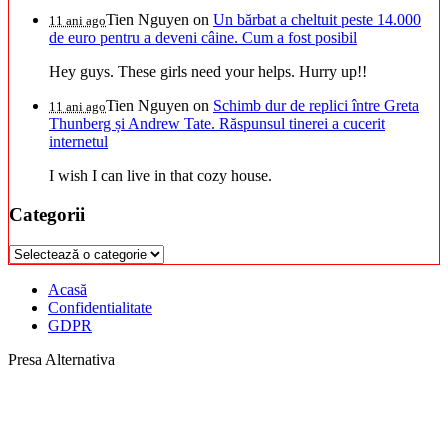
Tien Nguyen
on
Un bărbat a cheltuit peste 14.000
11 ani ago
de euro pentru a deveni câine. Cum a fost posibil
Hey guys. These girls need your helps. Hurry up!!
Tien Nguyen
on
Schimb dur de replici între Greta
11 ani ago
Thunberg și Andrew Tate. Răspunsul tinerei a cucerit
internetul
I wish I can live in that cozy house.
Categorii
Categorii
Acasă
Confidentialitate
GDPR
Presa Alternativa