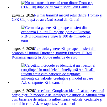
august 7, 2026
Nu mai transmit meciul retur dintre Tromso și
CFR Cluj după ce au văzut scorul din Gruia!
august 6, 2026
Germania generează aproape un sfert din
economia Uniunii Europene, potrivit Eurostat. PIB-ul
României ajunge la 380 de miliarde de euro
august 6, 2026
Cercetătorii Google au identificat un „vector al
conștiinței” în modelele de Inteligență Artificială. Studiul arată
cum barierele de siguranță influențează valorile, credințele și
modul în care A.I. se raportează la oameni