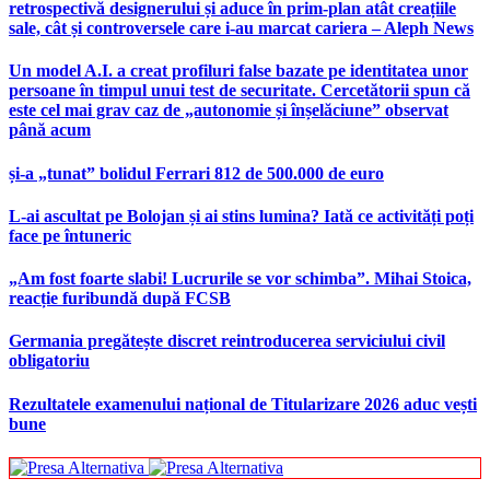
retrospectivă designerului și aduce în prim-plan atât creațiile
sale, cât și controversele care i-au marcat cariera – Aleph News
Un model A.I. a creat profiluri false bazate pe identitatea unor
persoane în timpul unui test de securitate. Cercetătorii spun că
este cel mai grav caz de „autonomie și înșelăciune” observat
până acum
și-a „tunat” bolidul Ferrari 812 de 500.000 de euro
L-ai ascultat pe Bolojan și ai stins lumina? Iată ce activități poți
face pe întuneric
„Am fost foarte slabi! Lucrurile se vor schimba”. Mihai Stoica,
reacție furibundă după FCSB
Germania pregătește discret reintroducerea serviciului civil
obligatoriu
Rezultatele examenului național de Titularizare 2026 aduc vești
bune