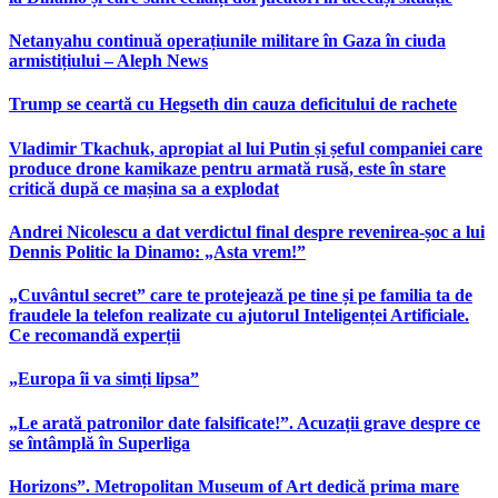
Netanyahu continuă operațiunile militare în Gaza în ciuda
armistițiului – Aleph News
Trump se ceartă cu Hegseth din cauza deficitului de rachete
Vladimir Tkachuk, apropiat al lui Putin și șeful companiei care
produce drone kamikaze pentru armată rusă, este în stare
critică după ce mașina sa a explodat
Andrei Nicolescu a dat verdictul final despre revenirea-șoc a lui
Dennis Politic la Dinamo: „Asta vrem!”
„Cuvântul secret” care te protejează pe tine și pe familia ta de
fraudele la telefon realizate cu ajutorul Inteligenței Artificiale.
Ce recomandă experții
„Europa îi va simți lipsa”
„Le arată patronilor date falsificate!”. Acuzații grave despre ce
se întâmplă în Superliga
Horizons”. Metropolitan Museum of Art dedică prima mare