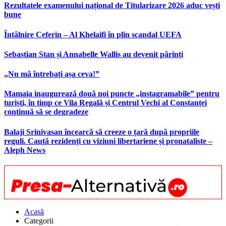
Rezultatele examenului național de Titularizare 2026 aduc vești
bune
Întâlnire Ceferin – Al Khelaifi în plin scandal UEFA
Sebastian Stan și Annabelle Wallis au devenit părinți
„Nu mă întrebați așa ceva!”
Mamaia inaugurează două noi puncte „instagramabile” pentru
turiști, în timp ce Vila Regală și Centrul Vechi al Constanței
continuă să se degradeze
Balaji Srinivasan încearcă să creeze o țară după propriile
reguli. Caută rezidenți cu viziuni libertariene și pronataliste –
Aleph News
Acasă
Categorii