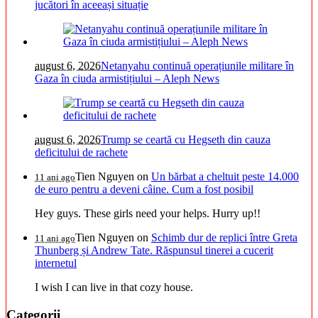
jucători în aceeași situație
august 6, 2026
Netanyahu continuă operațiunile militare în
Gaza în ciuda armistițiului – Aleph News
august 6, 2026
Trump se ceartă cu Hegseth din cauza
deficitului de rachete
Tien Nguyen
on
Un bărbat a cheltuit peste 14.000
11 ani ago
de euro pentru a deveni câine. Cum a fost posibil
Hey guys. These girls need your helps. Hurry up!!
Tien Nguyen
on
Schimb dur de replici între Greta
11 ani ago
Thunberg și Andrew Tate. Răspunsul tinerei a cucerit
internetul
I wish I can live in that cozy house.
Categorii