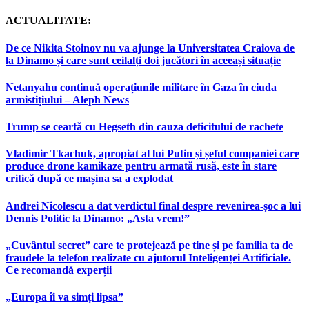
ACTUALITATE:
De ce Nikita Stoinov nu va ajunge la Universitatea Craiova de
la Dinamo și care sunt ceilalți doi jucători în aceeași situație
Netanyahu continuă operațiunile militare în Gaza în ciuda
armistițiului – Aleph News
Trump se ceartă cu Hegseth din cauza deficitului de rachete
Vladimir Tkachuk, apropiat al lui Putin și șeful companiei care
produce drone kamikaze pentru armată rusă, este în stare
critică după ce mașina sa a explodat
Andrei Nicolescu a dat verdictul final despre revenirea-șoc a lui
Dennis Politic la Dinamo: „Asta vrem!”
„Cuvântul secret” care te protejează pe tine și pe familia ta de
fraudele la telefon realizate cu ajutorul Inteligenței Artificiale.
Ce recomandă experții
„Europa îi va simți lipsa”