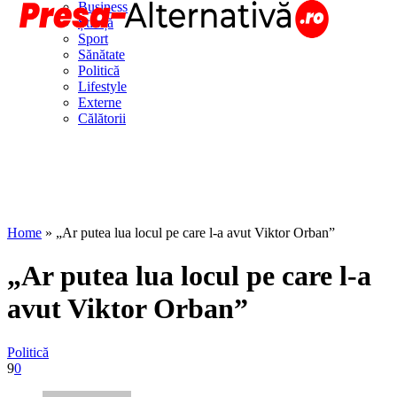
Business
Știință
Sport
Sănătate
Politică
Lifestyle
Externe
Călătorii
Home
»
„Ar putea lua locul pe care l-a avut Viktor Orban”
„Ar putea lua locul pe care l-a
avut Viktor Orban”
Politică
9
0