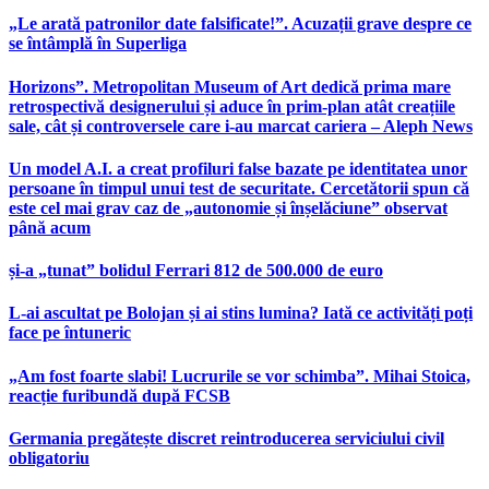
„Le arată patronilor date falsificate!”. Acuzații grave despre ce
se întâmplă în Superliga
Horizons”. Metropolitan Museum of Art dedică prima mare
retrospectivă designerului și aduce în prim-plan atât creațiile
sale, cât și controversele care i-au marcat cariera – Aleph News
Un model A.I. a creat profiluri false bazate pe identitatea unor
persoane în timpul unui test de securitate. Cercetătorii spun că
este cel mai grav caz de „autonomie și înșelăciune” observat
până acum
și-a „tunat” bolidul Ferrari 812 de 500.000 de euro
L-ai ascultat pe Bolojan și ai stins lumina? Iată ce activități poți
face pe întuneric
„Am fost foarte slabi! Lucrurile se vor schimba”. Mihai Stoica,
reacție furibundă după FCSB
Germania pregătește discret reintroducerea serviciului civil
obligatoriu