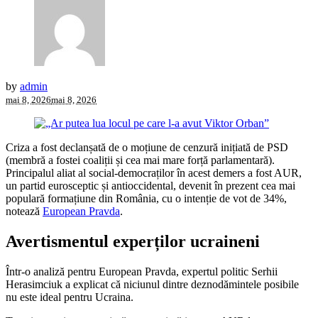
by
admin
mai 8, 2026
mai 8, 2026
Criza a fost declanșată de o moțiune de cenzură inițiată de PSD
(membră a fostei coaliții și cea mai mare forță parlamentară).
Principalul aliat al social-democraților în acest demers a fost AUR,
un partid eurosceptic și antioccidental, devenit în prezent cea mai
populară formațiune din România, cu o intenție de vot de 34%,
notează
European
P
ravda
.
Avertismentul experților ucraineni
Într-o analiză pentru European Pravda, expertul politic Serhii
Herasimciuk a explicat că niciunul dintre deznodămintele posibile
nu este ideal pentru Ucraina.