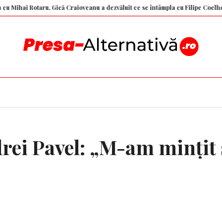
 Rotaru, Gică Craioveanu a dezvăluit ce se întâmpla cu Filipe Coelho după re
rei Pavel: „M-am mințit