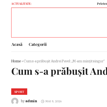
ACTUALITATE:
Prieten cu Mihai
Acasă
Categorii
Home
»
Cum s-a prăbușit Andrei Pavel: „M-am mințit singur”
Cum s-a prăbușit And
SPORT
admin
by
MAI 8, 2026