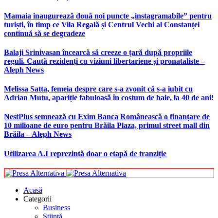
Mamaia inaugurează două noi puncte „instagramabile” pentru
turiști, în timp ce Vila Regală și Centrul Vechi al Constanței
continuă să se degradeze
Balaji Srinivasan încearcă să creeze o țară după propriile
reguli. Caută rezidenți cu viziuni libertariene și pronataliste –
Aleph News
Melissa Satta, femeia despre care s-a zvonit că s-a iubit cu
Adrian Mutu, apariție fabuloasă în costum de baie, la 40 de ani!
NestPlus semnează cu Exim Banca Românească o finanțare de
10 milioane de euro pentru Brăila Plaza, primul street mall din
Brăila – Aleph News
Utilizarea A.I reprezintă doar o etapă de tranziție
Acasă
Categorii
Business
Știință