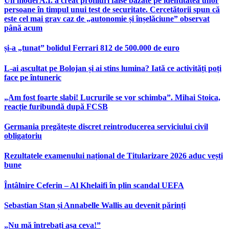
Un model A.I. a creat profiluri false bazate pe identitatea unor
persoane în timpul unui test de securitate. Cercetătorii spun că
este cel mai grav caz de „autonomie și înșelăciune” observat
până acum
și-a „tunat” bolidul Ferrari 812 de 500.000 de euro
L-ai ascultat pe Bolojan și ai stins lumina? Iată ce activități poți
face pe întuneric
„Am fost foarte slabi! Lucrurile se vor schimba”. Mihai Stoica,
reacție furibundă după FCSB
Germania pregătește discret reintroducerea serviciului civil
obligatoriu
Rezultatele examenului național de Titularizare 2026 aduc vești
bune
Întâlnire Ceferin – Al Khelaifi în plin scandal UEFA
Sebastian Stan și Annabelle Wallis au devenit părinți
„Nu mă întrebați așa ceva!”