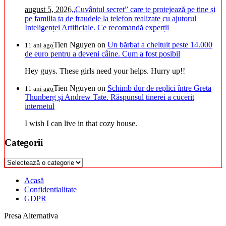
august 5, 2026
„Cuvântul secret” care te protejează pe tine și
pe familia ta de fraudele la telefon realizate cu ajutorul
Inteligenței Artificiale. Ce recomandă experții
Tien Nguyen
on
Un bărbat a cheltuit peste 14.000
11 ani ago
de euro pentru a deveni câine. Cum a fost posibil
Hey guys. These girls need your helps. Hurry up!!
Tien Nguyen
on
Schimb dur de replici între Greta
11 ani ago
Thunberg și Andrew Tate. Răspunsul tinerei a cucerit
internetul
I wish I can live in that cozy house.
Categorii
Categorii
Acasă
Confidentialitate
GDPR
Presa Alternativa