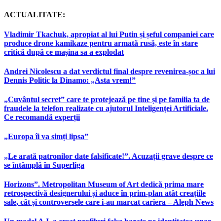
ACTUALITATE:
Vladimir Tkachuk, apropiat al lui Putin și șeful companiei care
produce drone kamikaze pentru armată rusă, este în stare
critică după ce mașina sa a explodat
Andrei Nicolescu a dat verdictul final despre revenirea-șoc a lui
Dennis Politic la Dinamo: „Asta vrem!”
„Cuvântul secret” care te protejează pe tine și pe familia ta de
fraudele la telefon realizate cu ajutorul Inteligenței Artificiale.
Ce recomandă experții
„Europa îi va simți lipsa”
„Le arată patronilor date falsificate!”. Acuzații grave despre ce
se întâmplă în Superliga
Horizons”. Metropolitan Museum of Art dedică prima mare
retrospectivă designerului și aduce în prim-plan atât creațiile
sale, cât și controversele care i-au marcat cariera – Aleph News