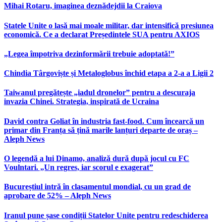
Mihai Rotaru, imaginea deznădejdii la Craiova
Statele Unite o lasă mai moale militar, dar intensifică presiunea
economică. Ce a declarat Președintele SUA pentru AXIOS
„Legea împotriva dezinformării trebuie adoptată!”
Chindia Târgoviște și Metaloglobus închid etapa a 2-a a Ligii 2
Taiwanul pregătește „iadul dronelor” pentru a descuraja
invazia Chinei. Strategia, inspirată de Ucraina
David contra Goliat în industria fast-food. Cum încearcă un
primar din Franța să țină marile lanțuri departe de oraș –
Aleph News
O legendă a lui Dinamo, analiză dură după jocul cu FC
Voulntari. „Un regres, iar scorul e exagerat”
Bucureștiul intră în clasamentul mondial, cu un grad de
aprobare de 52% – Aleph News
Iranul pune șase condiții Statelor Unite pentru redeschiderea