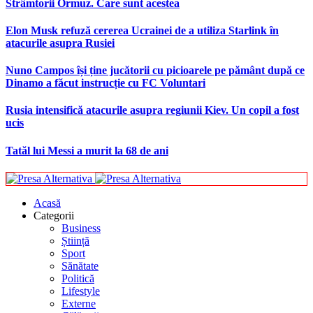
Strâmtorii Ormuz. Care sunt acestea
Elon Musk refuză cererea Ucrainei de a utiliza Starlink în
atacurile asupra Rusiei
Nuno Campos își ține jucătorii cu picioarele pe pământ după ce
Dinamo a făcut instrucție cu FC Voluntari
Rusia intensifică atacurile asupra regiunii Kiev. Un copil a fost
ucis
Tatăl lui Messi a murit la 68 de ani
Acasă
Categorii
Business
Știință
Sport
Sănătate
Politică
Lifestyle
Externe