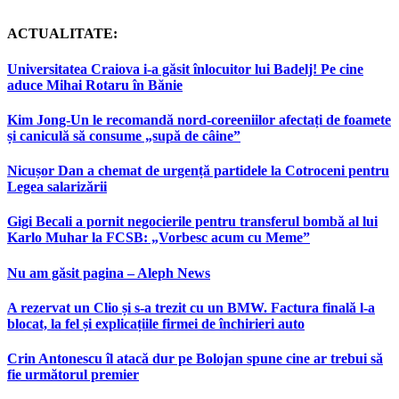
ACTUALITATE:
Universitatea Craiova i-a găsit înlocuitor lui Badelj! Pe cine
aduce Mihai Rotaru în Bănie
Kim Jong-Un le recomandă nord-coreeniilor afectați de foamete
și caniculă să consume „supă de câine”
Nicușor Dan a chemat de urgență partidele la Cotroceni pentru
Legea salarizării
Gigi Becali a pornit negocierile pentru transferul bombă al lui
Karlo Muhar la FCSB: „Vorbesc acum cu Meme”
Nu am găsit pagina – Aleph News
A rezervat un Clio și s-a trezit cu un BMW. Factura finală l-a
blocat, la fel și explicațiile firmei de închirieri auto
Crin Antonescu îl atacă dur pe Bolojan spune cine ar trebui să
fie următorul premier