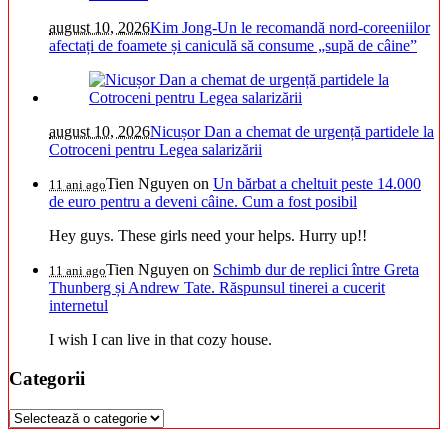
august 10, 2026
Kim Jong-Un le recomandă nord-coreeniilor
afectați de foamete și caniculă să consume „supă de câine”
august 10, 2026
Nicușor Dan a chemat de urgență partidele la
Cotroceni pentru Legea salarizării
Tien Nguyen
on
Un bărbat a cheltuit peste 14.000
11 ani ago
de euro pentru a deveni câine. Cum a fost posibil
Hey guys. These girls need your helps. Hurry up!!
Tien Nguyen
on
Schimb dur de replici între Greta
11 ani ago
Thunberg și Andrew Tate. Răspunsul tinerei a cucerit
internetul
I wish I can live in that cozy house.
Categorii
Categorii