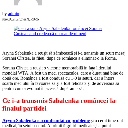
by
admin
mai 9, 2026
mai 9, 2026
Aryna Sabalenka a reușit să zâmbească și i-a transmis un scurt mesaj
Soranei Cîrstea, la fileu, după ce românca a eliminat-o la Roma.
Sorana Cîrstea a reușit o victorie memorabilă în fața liderului
mondial WTA. A fost un meci spectaculos, care a durat mai bine de
două ore. Românca a fost condusă cu 1-0 la seturi, dar a întors
soarta meciului în favoarea sa și a fost felicitată și de adversara sa
pentru cum a evoluat în această după-amiază.
Ce i-a transmis Sabalenka româncei la
finalul partidei
Aryna Sabalenka s-a confruntat cu probleme
și a cerut time-out
medical, în setul secund. A primit îngrijiri medicale și a putut