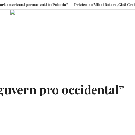
ricană permanentă în Polonia”
Prieten cu Mihai Rotaru, Gică Craioveanu a d
guvern pro occidental”