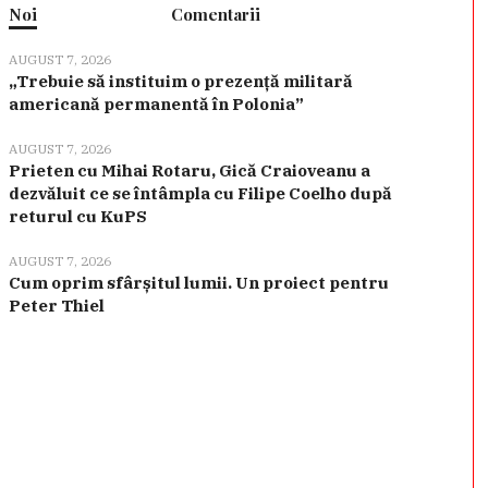
Noi
Comentarii
AUGUST 7, 2026
„Trebuie să instituim o prezență militară
americană permanentă în Polonia”
AUGUST 7, 2026
Prieten cu Mihai Rotaru, Gică Craioveanu a
dezvăluit ce se întâmpla cu Filipe Coelho după
returul cu KuPS
AUGUST 7, 2026
Cum oprim sfârșitul lumii. Un proiect pentru
Peter Thiel