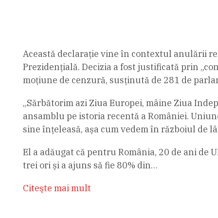
Această declarație vine în contextul anulării re
Prezidențială. Decizia a fost justificată prin „con
moțiune de cenzură, susținută de 281 de parla
„Sărbătorim azi Ziua Europei, mâine Ziua Indepe
ansamblu pe istoria recentă a României. Uniun
sine înțeleasă, așa cum vedem în războiul de lâ
El a adăugat că pentru România, 20 de ani de UE
trei ori și a ajuns să fie 80% din…
Citeşte mai mult