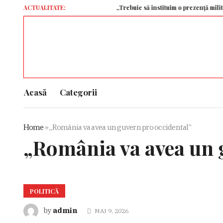
ACTUALITATE:
„Trebuie să instituim o prezență militară ame
Acasă
Categorii
Home
»
„România va avea un guvern pro occidental”
„România va avea un 
POLITICĂ
admin
by
MAI 9, 2026