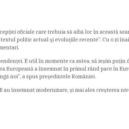
cepției oficiale care trebuia să aibă loc în această se
textul politic actual şi evoluţiile recente”. Cu o zi îna
mentari.
ndenței. E util în momente ca astea, să ieșim puțin 
ea Europeană a însemnat în primul rând pace în Euro
ngă noi”, a spus președintele României.
 au însemnat modernizare, și mai ales creșterea nivel