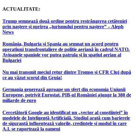
ACTUALITATE:
Trump semnează două ordine pentru restrângerea cetățeniei
prin naștere și oprirea „turismului pentru naștere” – Aleph
News
România, Bulgaria și Spania au semnat un acord pentru
operațiuni transfrontaliere de poliție aeriană în cadrul NATO.
Avioanele spaniole vor putea patrula și în spațiul aerian al
Bulgariei
Nu mai transmit meciul retur dintre Tromso și CFR Cluj după
ce au văzut scorul din Gruia!
Germania generează aproape un sfert din economia Uniunii
Europene, potrivit Eurostat. PIB-ul României ajunge la 380 de
miliarde de euro
Cercetătorii Google au identificat un „vector al conștiinței” în
modelele de Inteligență Artificială. Studiul arată cum barierele
de siguranță influențează valorile, credințele și modul în care
A.I. se raportează la oameni