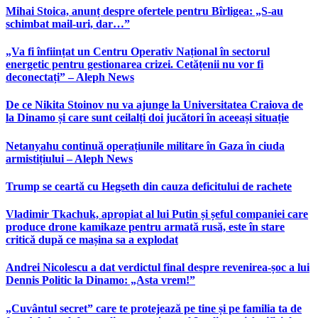
Mihai Stoica, anunț despre ofertele pentru Bîrligea: „S-au
schimbat mail-uri, dar…”
„Va fi înființat un Centru Operativ Național în sectorul
energetic pentru gestionarea crizei. Cetățenii nu vor fi
deconectați” – Aleph News
De ce Nikita Stoinov nu va ajunge la Universitatea Craiova de
la Dinamo și care sunt ceilalți doi jucători în aceeași situație
Netanyahu continuă operațiunile militare în Gaza în ciuda
armistițiului – Aleph News
Trump se ceartă cu Hegseth din cauza deficitului de rachete
Vladimir Tkachuk, apropiat al lui Putin și șeful companiei care
produce drone kamikaze pentru armată rusă, este în stare
critică după ce mașina sa a explodat
Andrei Nicolescu a dat verdictul final despre revenirea-șoc a lui
Dennis Politic la Dinamo: „Asta vrem!”
„Cuvântul secret” care te protejează pe tine și pe familia ta de