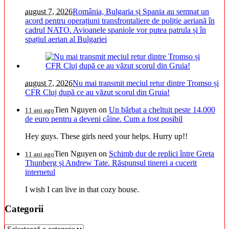
august 7, 2026
România, Bulgaria și Spania au semnat un
acord pentru operațiuni transfrontaliere de poliție aeriană în
cadrul NATO. Avioanele spaniole vor putea patrula și în
spațiul aerian al Bulgariei
august 7, 2026
Nu mai transmit meciul retur dintre Tromso și
CFR Cluj după ce au văzut scorul din Gruia!
Tien Nguyen
on
Un bărbat a cheltuit peste 14.000
11 ani ago
de euro pentru a deveni câine. Cum a fost posibil
Hey guys. These girls need your helps. Hurry up!!
Tien Nguyen
on
Schimb dur de replici între Greta
11 ani ago
Thunberg și Andrew Tate. Răspunsul tinerei a cucerit
internetul
I wish I can live in that cozy house.
Categorii
Categorii