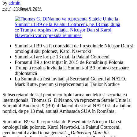
by
admin
mai 9, 2026
mai 9, 2026
Summit-ul B9 va fi coprezidat de Președintele Nicușor Dan și
omologul său polonez, Karol Nawrocki
Summit-ul are loc pe 13 mai, la Palatul Cotroceni
Formatul B9 a fost inițiat în 2015 de România și Polonia
Trump a respins invitația la Summit-ul B9 printr-o scrisoare
diplomatică
La Summit au fost invitați și Secretarul General al NATO,
Mark Rutte, precum și reprezentanți ai Țărilor Nordice
Subsecretarul de stat pentru controlul armamentelor și securitatea
internațională, Thomas G. DiNanno, va reprezenta Statele Unite la
Summitul București 9 (B9) al flancului estic al NATO și al aliaților
nordici, de pe 13 mai, anunță Ambasada SUA în România.
Summit-ul B9 va fi coprezidat de Președintele Nicușor Dan și
omologul său polonez, Karol Nawrocki, la Palatul Cotroceni,
evenimentul având tema generală
„Delivering More for