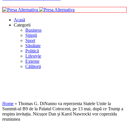
Acasă
Categorii
Business
Știință
Sport
Sănătate
Politică
Lifestyle
Externe
Călătorii
Home
»
Thomas G. DiNanno va reprezenta Statele Unite la
Summit-ul B9 de la Palatul Cotroceni, pe 13 mai, după ce Trump a
respins invitația. Nicușor Dan și Karol Nawrocki vor coprezida
reuniunea