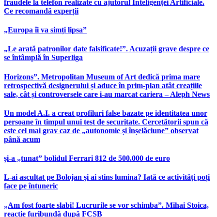
fraudele la telefon realizate cu ajutorul Inteligenței Artificiale.
Ce recomandă experții
„Europa îi va simți lipsa”
„Le arată patronilor date falsificate!”. Acuzații grave despre ce
se întâmplă în Superliga
Horizons”. Metropolitan Museum of Art dedică prima mare
retrospectivă designerului și aduce în prim-plan atât creațiile
sale, cât și controversele care i-au marcat cariera – Aleph News
Un model A.I. a creat profiluri false bazate pe identitatea unor
persoane în timpul unui test de securitate. Cercetătorii spun că
este cel mai grav caz de „autonomie și înșelăciune” observat
până acum
și-a „tunat” bolidul Ferrari 812 de 500.000 de euro
L-ai ascultat pe Bolojan și ai stins lumina? Iată ce activități poți
face pe întuneric
„Am fost foarte slabi! Lucrurile se vor schimba”. Mihai Stoica,
reacție furibundă după FCSB